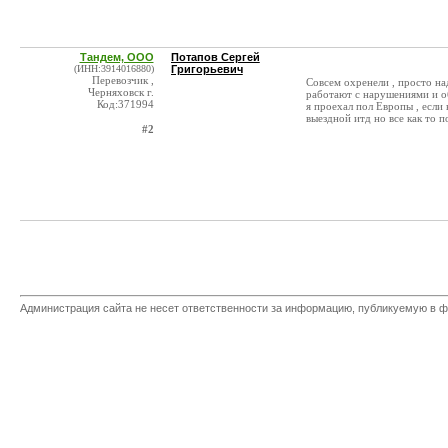
Тандем, ООО
Потапов Сергей
(ИНН:3914016880)
Григорьевич
Перевозчик ,
Совсем охренели , просто на
Черняховск г.
работают с нарушениями и о
Код:371994
я проехал пол Европы , если 
выездной итд но все как то 
#2
Администрация сайта не несет ответственности за информацию, публикуемую в ф