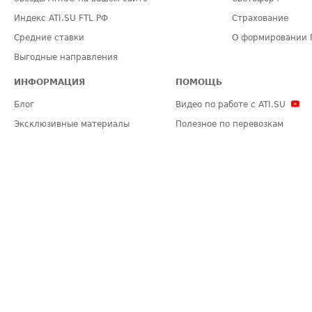
Индекс ATI.SU FTL РФ
Страхование
Средние ставки
О формировании 
Выгодные направления
ИНФОРМАЦИЯ
ПОМОЩЬ
Блог
Видео по работе с ATI.SU
Эксклюзивные материалы
Полезное по перевозкам
Политика конфиденциальности
Часто задаваемые вопросы (FA
Общие положения
Техническая информация
Карта сайта
ЗАДАТЬ ВОПРОС