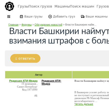
Грузы
Поиск грузов
Машины
Поиск машин
Грузо
Ваши грузы
Добавить груз
Ваши машины
Главная
>
Форумы
>
Обсуждение новостей
>
Власти Башкирии найм...
Власти Башкирии наймут
взимания штрафов с бол
ОТВЕТИТЬ
Автор
Редакция АТИ-Медиа
Редакция АТИ-
Власти Башкирии наймут ю
IT-компания ,
Медиа
Санкт-Петербург
Код:1971890
В Башкирии усилят работу п
не поступает в региональны
#1
движения РБ Мансаф Низакаев
весогабаритного ...
Читать дальше