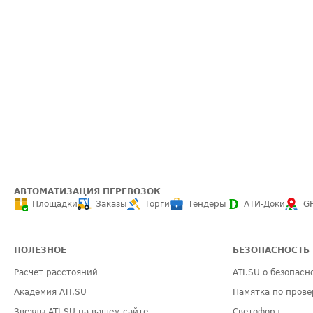
АВТОМАТИЗАЦИЯ ПЕРЕВОЗОК
Площадки
Заказы
Торги
Тендеры
АТИ-Доки
G
ПОЛЕЗНОЕ
БЕЗОПАСНОСТЬ
Расчет расстояний
ATI.SU о безопасн
Академия ATI.SU
Памятка по прове
Звезды ATI.SU на вашем сайте
Светофор+