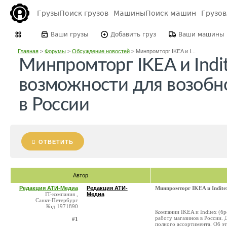
Грузы
Поиск грузов
Машины
Поиск машин
Грузо
Ваши грузы
Добавить груз
Ваши машины
Главная
>
Форумы
>
Обсуждение новостей
>
Минпромторг IKEA и I...
Минпромторг IKEA и Indi
возможности для возобн
в России
ОТВЕТИТЬ
Автор
Редакция АТИ-Медиа
Редакция АТИ-
Минпромторг IKEA и Indite
IT-компания ,
Медиа
Санкт-Петербург
Код:1971890
Компании IKEA и Inditex (бр
работу магазинов в России. 
#1
полного ассортимента. Об э