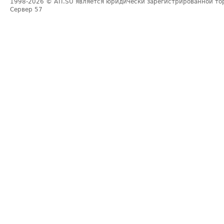
1998-2026
© ATI.SU является юридически зарегистрированной то
Сервер
57