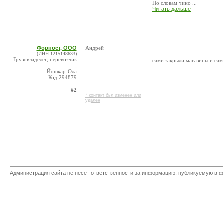
По словам чино ...
Читать дальше
Форпост, ООО
Андрей
(ИНН:1215148633)
Грузовладелец-перевозчик
сами закрыли магазины и сам
,
Йошкар-Ола
Код:294879
#2
* контакт был изменен или
удален
Администрация сайта не несет ответственности за информацию, публикуемую в ф