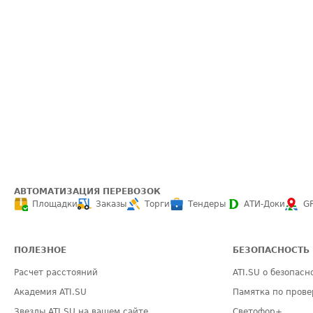
АВТОМАТИЗАЦИЯ ПЕРЕВОЗОК
Площадки
Заказы
Торги
Тендеры
АТИ-Доки
G
ПОЛЕЗНОЕ
БЕЗОПАСНОСТЬ
Расчет расстояний
ATI.SU о безопасн
Академия ATI.SU
Памятка по прове
Звезды ATI.SU на вашем сайте
Светофор+