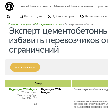
Грузы
Поиск грузов
Машины
Поиск машин
Грузо
Ваши грузы
Добавить груз
Ваши машины
Главная
>
Форумы
>
Обсуждение новостей
>
Эксперт цементобетон...
Эксперт цементобетонны
избавить перевозчиков о
ограничений
ОТВЕТИТЬ
Автор
Редакция АТИ-Медиа
Редакция АТИ-
Эксперт цементобетонные д
IT-компания ,
Медиа
Санкт-Петербург
Код:1971890
Сезонные ограничения движе
которые они обслуживают. Об
#1
по закупкам и логистике ком