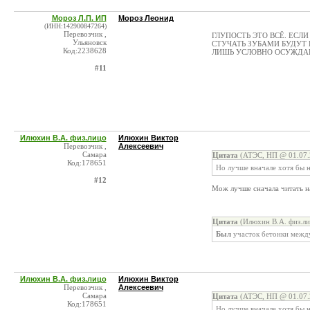
Мороз Л.П. ИП
Мороз Леонид
(ИНН:142900847264)
Перевозчик ,
ГЛУПОСТЬ ЭТО ВСЁ. ЕСЛИ
Ульяновск
СТУЧАТЬ ЗУБАМИ БУДУТ 
Код:2238628
ЛИШЬ УСЛОВНО ОСУЖДА
#11
Илюхин В.А. физ.лицо
Илюхин Виктор
Перевозчик ,
Алексеевич
Самара
Цитата
(АТЭС, НП @ 01.07.
Код:178651
Но лучше вначале хотя бы 
#12
Мож лучше сначала читать на
Цитата
(Илюхин В.А. физ.ли
Был
участок бетонки межд
Илюхин В.А. физ.лицо
Илюхин Виктор
Перевозчик ,
Алексеевич
Самара
Цитата
(АТЭС, НП @ 01.07.
Код:178651
Но лучше вначале хотя бы 