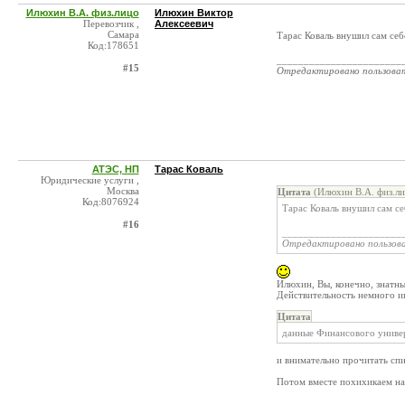
Илюхин В.А. физ.лицо
Илюхин Виктор
Перевозчик ,
Алексеевич
Самара
Тарас Коваль внушил сам себ
Код:178651
_______________________
#15
Отредактировано пользова
АТЭС, НП
Тарас Коваль
Юридические услуги ,
Москва
Цитата
(Илюхин В.А. физ.ли
Код:8076924
Тарас Коваль внушил сам се
#16
______________________
Отредактировано пользов
Илюхин, Вы, конечно, знатны
Действительность немного ин
Цитата
данные Финансового униве
и внимательно прочитать сп
Потом вместе похихикаем н