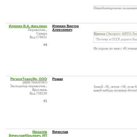
_______________________
Отредактировано пользова
Илюхин В.А. физ.лицо
Илюхин Виктор
Перевозчик ,
Алексеевич
Самара
Цитата
(Экспресс АВТО-Лог
Код:178651
"Почему в СССР дороги бы
#4
Не ездили по ним с 40 тонна
РегионТрансЯр, ООО
Роман
(ИНН:7604297967)
Экспедитор-перевозчик ,
Зимой -30, летом +30, если 
Ярославль
какой-нибудь полимер-бетон
Код:758230
#5
Михалёв
Вячеслав
ВячеславЮрьевич, ИП