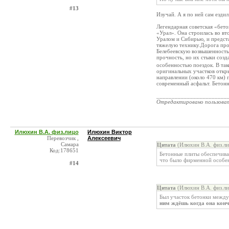
#13
Изучай. А я по ней сам ездил
Легендарная советская «бет
«Урал». Она строилась во в
Уралом и Сибирью, и предст
тяжелую технику.Дорога про
Белебеевскую возвышенность
прочность, но их стыки соз
особенностью поездок. В та
оригинальных участков откры
направлении (около 470 км) 
современный асфальт. Бетонн
_______________________
Отредактировано пользова
Илюхин В.А. физ.лицо
Илюхин Виктор
Перевозчик ,
Алексеевич
Самара
Цитата
(Илюхин В.А. физ.ли
Код:178651
Бетонные плиты обеспечива
что было фирменной особе
#14
Цитата
(Илюхин В.А. физ.ли
Был участок бетонки между
ним ждёшь когда она конч