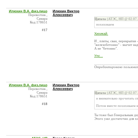
Илюхин В.А. физ.лицо
Илюхин Виктор
Перевозчик ,
Алексеевич
Самара
Цитата
(АТЭС, НП @ 02.07.
Код:178651
похихикаем
#17
Хихикай.
И , плиты, сваи, перекрытия 
"железобетонно" - значит на
А не "бетонно".
Упс...
_______________________
Отредактировано пользова
Илюхин В.А. физ.лицо
Илюхин Виктор
Перевозчик ,
Алексеевич
Самара
Цитата
(АТЭС, НП @ 02.07.
Код:178651
и внимательно прочитать с
#18
Потом вместе похихикаем 
Ты тоже был Генеральным ди
Этого уже достаточно для х