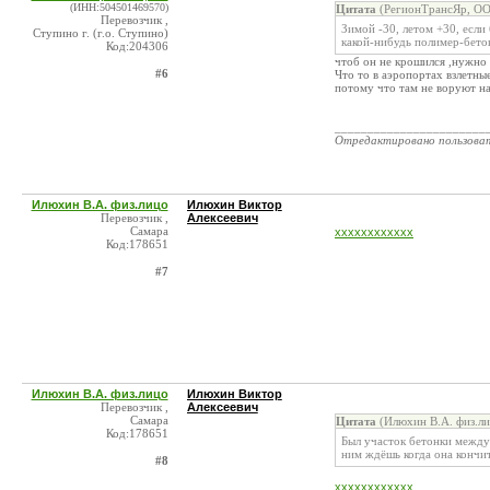
(ИНН:504501469570)
Цитата
(РегионТрансЯр, ОО
Перевозчик ,
Зимой -30, летом +30, если
Ступино г. (г.о. Ступино)
какой-нибудь полимер-бето
Код:204306
чтоб он не крошился ,нужно 
#6
Что то в аэропортах взлетны
потому что там не воруют на
_______________________
Отредактировано пользова
Илюхин В.А. физ.лицо
Илюхин Виктор
Перевозчик ,
Алексеевич
Самара
хххххххххххх
Код:178651
#7
Илюхин В.А. физ.лицо
Илюхин Виктор
Перевозчик ,
Алексеевич
Самара
Цитата
(Илюхин В.А. физ.ли
Код:178651
Был участок бетонки между
ним ждёшь когда она кончит
#8
хххххххххххх