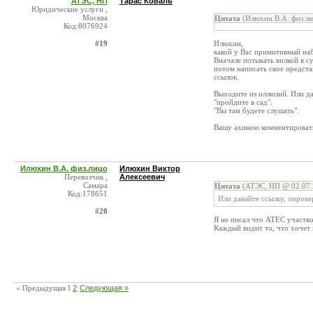
АТЭС, НП
Тарас Коваль
Юридические услуги ,
Москва
Цитата
(Илюхин В.А. физ.ли
Код:8076924
#19
Илюхин,
какой у Вас примитивный наб
Вначале потыкать вилкой в су
потом написать свое предста
ссылок.
Выходите из иллюзий. Или д
"пройдите в сад".
"Вы там будете слушать".
Вашу ахинею комментироват
Илюхин В.А. физ.лицо
Илюхин Виктор
Перевозчик ,
Алексеевич
Самара
Цитата
(АТЭС, НП @ 02.07.
Код:178651
Или давайте ссылку, опрове
#20
Я не писал что АТЕС участво
Каждый видит то, что хочет в
« Предыдущая
1
2
Следующая »