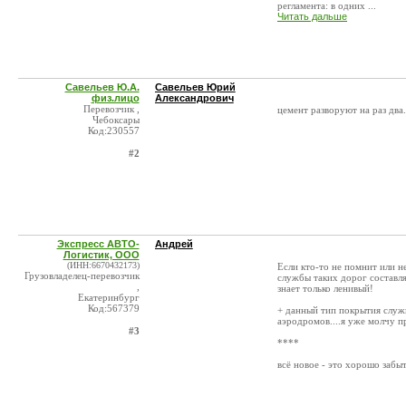
регламента: в одних ...
Читать дальше
Савельев Ю.А.
Савельев Юрий
физ.лицо
Александрович
Перевозчик ,
цемент разворуют на раз два
Чебоксары
Код:230557
#2
Экспресс АВТО-
Андрей
Логистик, ООО
(ИНН:6670432173)
Если кто-то не помнит или н
Грузовладелец-перевозчик
службы таких дорог составля
,
знает только ленивый!
Екатеринбург
Код:567379
+ данный тип покрытия служи
аэродромов....я уже молчу 
#3
****
всё новое - это хорошо забы