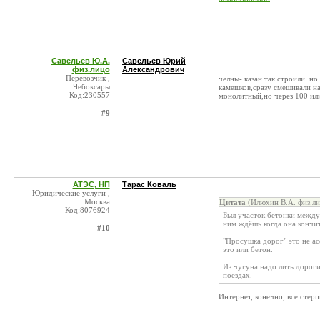
Савельев Ю.А.
Савельев Юрий
физ.лицо
Александрович
Перевозчик ,
челны- казан так строили. н
Чебоксары
камешков,сразу смешивали на
Код:230557
монолитный,но через 100 или
#9
АТЭС, НП
Тарас Коваль
Юридические услуги ,
Москва
Цитата
(Илюхин В.А. физ.ли
Код:8076924
Был участок бетонки между
ним ждёшь когда она кончит
#10
"Просушка дорог" это не ас
это или бетон.
Из чугуна надо лить дороги
поездах.
Интернет, конечно, все стер