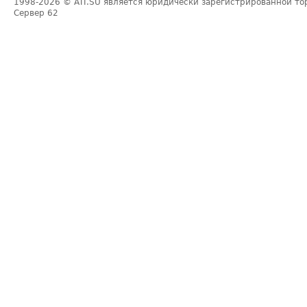
1998-2026
© ATI.SU является юридически зарегистрированной то
Сервер
62