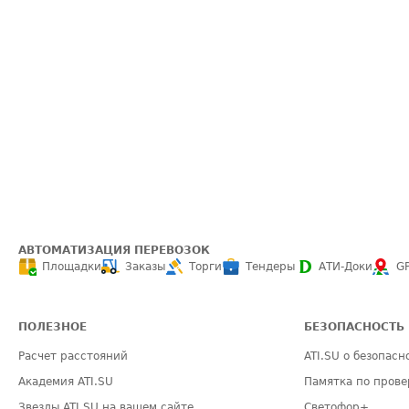
АВТОМАТИЗАЦИЯ ПЕРЕВОЗОК
Площадки
Заказы
Торги
Тендеры
АТИ-Доки
G
ПОЛЕЗНОЕ
БЕЗОПАСНОСТЬ
Расчет расстояний
ATI.SU о безопасн
Академия ATI.SU
Памятка по прове
Звезды ATI.SU на вашем сайте
Светофор+