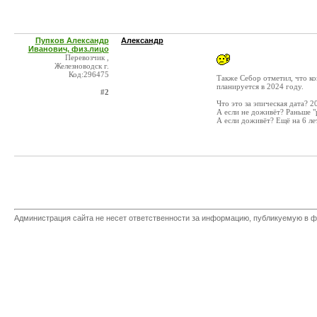
Пупков Александр
Александр
Иванович, физ.лицо
Перевозчик ,
Железноводск г.
Код:296475
Также Себор отметил, что к
планируется в 2024 году.
#2
Что это за эпическая дата? 2
А если не доживёт? Раньше "
А если доживёт? Ещё на 6 ле
Администрация сайта не несет ответственности за информацию, публикуемую в ф