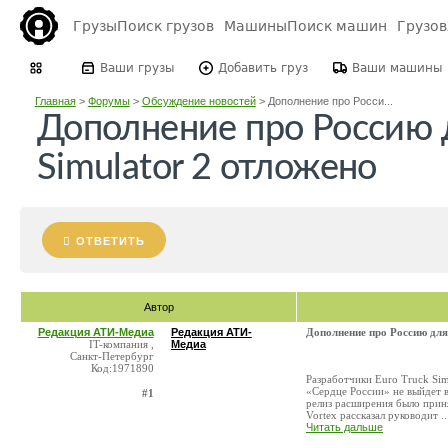
Грузы
Поиск грузов
Машины
Поиск машин
Грузо
Ваши грузы
Добавить груз
Ваши машины
Главная
>
Форумы
>
Обсуждение новостей
>
Дополнение про Росси...
Дополнение про Россию д
Simulator 2 отложено
ОТВЕТИТЬ
Автор
Редакция АТИ-Медиа
Редакция АТИ-
Дополнение про Россию для 
IT-компания ,
Медиа
Санкт-Петербург
Код:1971890
Разработчики Euro Truck Sim
«Сердце России» не выйдет 
#1
релиз расширения было прин
Vortex рассказал руководит ..
Читать дальше