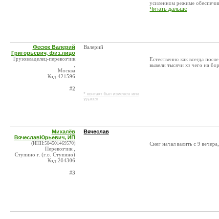
усиленном режиме обеспечив 
Читать дальше
Фесюк Валерий
Валерий
Григорьевич, физ.лицо
Грузовладелец-перевозчик
Естественно как всегда после
,
вывели тысячи хз чего на бор
Москва
Код:421596
#2
* контакт был изменен или
удален
Михалёв
Вячеслав
ВячеславЮрьевич, ИП
(ИНН:504501469570)
Снег начал валить с 9 вечера
Перевозчик ,
Ступино г. (г.о. Ступино)
Код:204306
#3