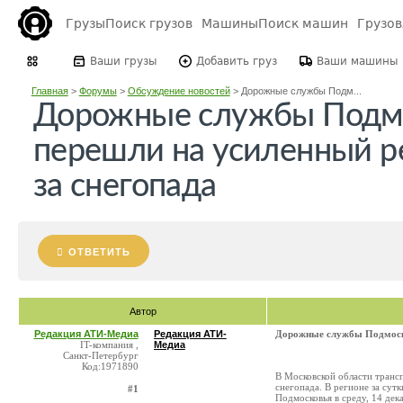
Грузы
Поиск грузов
Машины
Поиск машин
Грузо
Ваши грузы
Добавить груз
Ваши машины
Главная
>
Форумы
>
Обсуждение новостей
>
Дорожные службы Подм...
Дорожные службы Подм
перешли на усиленный р
за снегопада
ОТВЕТИТЬ
Автор
Редакция АТИ-Медиа
Редакция АТИ-
Дорожные службы Подмоско
IT-компания ,
Медиа
Санкт-Петербург
Код:1971890
В Московской области транс
снегопада. В регионе за сут
#1
Подмосковья в среду, 14 дек