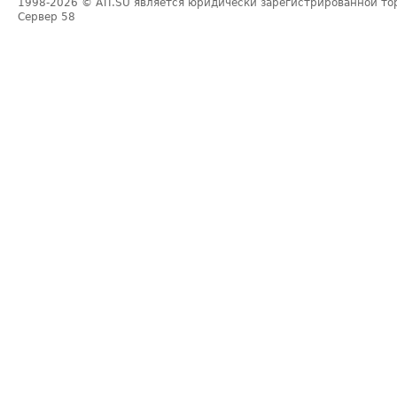
1998-2026
© ATI.SU является юридически зарегистрированной то
Сервер
58