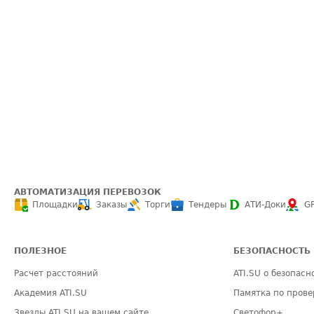
АВТОМАТИЗАЦИЯ ПЕРЕВОЗОК
Площадки
Заказы
Торги
Тендеры
АТИ-Доки
G
ПОЛЕЗНОЕ
БЕЗОПАСНОСТЬ
Расчет расстояний
ATI.SU о безопасн
Академия ATI.SU
Памятка по прове
Звезды ATI.SU на вашем сайте
Светофор+