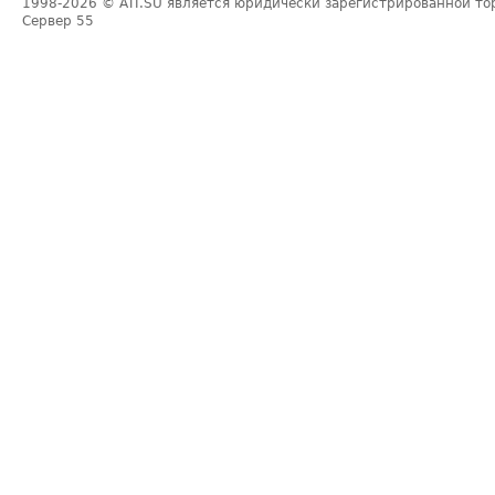
1998-2026
© ATI.SU является юридически зарегистрированной то
Сервер
55