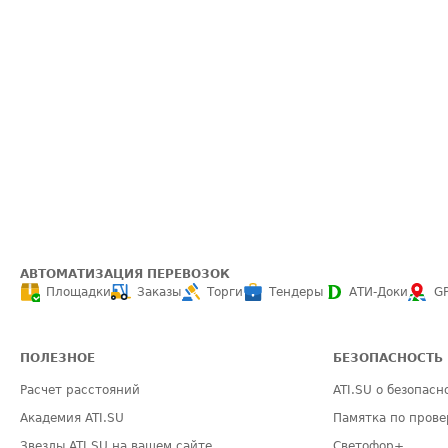
АВТОМАТИЗАЦИЯ ПЕРЕВОЗОК
Площадки
Заказы
Торги
Тендеры
АТИ-Доки
G
ПОЛЕЗНОЕ
БЕЗОПАСНОСТЬ
Расчет расстояний
ATI.SU о безопасн
Академия ATI.SU
Памятка по прове
Звезды ATI.SU на вашем сайте
Светофор+