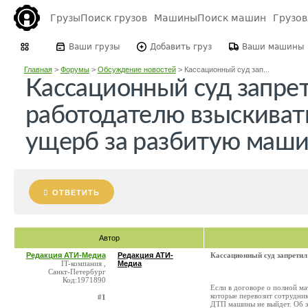
Грузы
Поиск грузов
Машины
Поиск машин
Грузо
Ваши грузы
Добавить груз
Ваши машины
Главная
>
Форумы
>
Обсуждение новостей
>
Кассационный суд зап...
Кассационный суд запре
работодателю взыскивать
ущерб за разбитую маш
ОТВЕТИТЬ
Автор
Редакция АТИ-Медиа
Редакция АТИ-
Кассационный суд запретил
IT-компания ,
Медиа
Санкт-Петербург
Код:1971890
Если в договоре о полной ма
которые перевозит сотрудник
#1
ДТП машины не выйдет. Об э