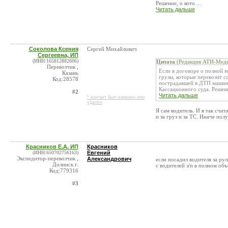
Решение, о кото ...
Читать дальше
Соколова Ксения
Сергей Михайлович
Сергеевна, ИП
(ИНН:165812882606)
Цитата
(Редакция АТИ-Меди
Перевозчик ,
Если в договоре о полной м
Казань
грузы, которые перевозит с
Код:28578
пострадавшей в ДТП машины
Кассационного суда. Решение
#2
Читать дальше
* контакт был изменен или
удален
Я сам водитель. И я так счит
и за груз и за ТС. Иначе пол
Красников Е.А. ИП
Красников
(ИНН:650702756163)
Евгений
Экспедитор-перевозчик ,
Александрович
если посадил водителя за ру
Долинск г.
с водителей з/п в полном об
Код:779316
#3