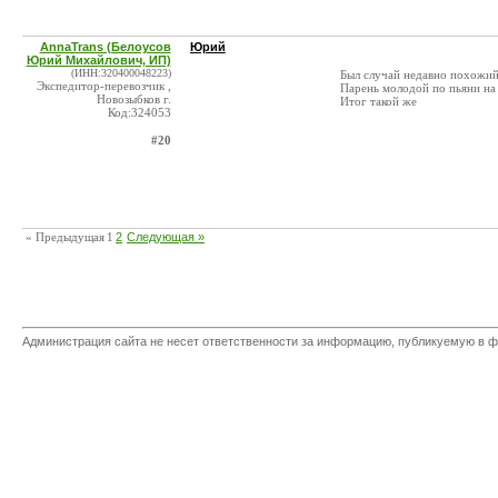
AnnaTrans (Белоусов
Юрий
Юрий Михайлович, ИП)
(ИНН:320400048223)
Был случай недавно похожи
Экспедитор-перевозчик ,
Парень молодой по пьяни на
Новозыбков г.
Итог такой же
Код:324053
#20
« Предыдущая
1
2
Следующая »
Администрация сайта не несет ответственности за информацию, публикуемую в ф