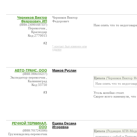
Черников Виктор
Черников Виктор
Федорович, ИП
Федорович
(ИНН:230901687337)
Нам опять что то недоговари
Перевозчик ,
Краснодар
Код:2770015
#2
* контакт был изменен или
удален
АВТО-ТРАНС, ООО
Мажов Руслан
(ИНН:3906316217)
Экспедитор-перевозчик ,
Цитата
(Черников Виктор Ф
Калининград
Нам опять что то недогова
Код:33750
#3
Уголь копейки стоит.
Скорее всего намекнули, что
РЕЧНОЙ ТЕРМИНАЛ,
Ещева Оксана
ООО
Игоревна
(ИНН:7017243300)
Цитата
(Редакция АТИ-Меди
Грузовладелец-перевозчик
покончил с собой в Петров