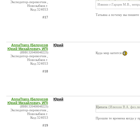
Экспедитор-перевозчик ,
Извини г.Гарцев М.В., неп
Новозыбков г.
Код:324053
Татьяна а почему вы пишите 
#17
AnnaTrans (Белоусов
Юрий
Юрий Михайлович, ИП)
(ИНН:320400048223)
Куда мир катится
Экспедитор-перевозчик ,
Новозыбков г.
Код:324053
#18
AnnaTrans (Белоусов
Юрий
Юрий Михайлович, ИП)
(ИНН:320400048223)
Цитата
(Илюхин В.А. физ.ли
Экспедитор-перевозчик ,
Новозыбков г.
Код:324053
Прошли те времена когда у 
#19