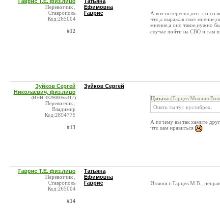
Гаврис Т.Е. физ.лицо
Татьяна
Перевозчик ,
Ефимовна
Ставрополь
Гаврис
А,вот интересно,кто это со в
Код:265004
что,а выражая своё мнение,о
мнение,а оно такое,нужно бы
#12
случае пойти на СВО и там 
Зуйков Сергей
Зуйков Сергей
Николаевич, физ.лицо
(ИНН:332900055317)
Цитата
(Гарцев Михаил Вале
Перевозчик ,
Опять ты тут пустобрех.
Владимир
Код:2894775
А почему вы так хамите друг
#13
что вам нравиться
Гаврис Т.Е. физ.лицо
Татьяна
Перевозчик ,
Ефимовна
Ставрополь
Гаврис
Извини г.Гарцев М.В., непр
Код:265004
#14