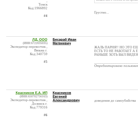
,
Томск
Код:1966892
Грустно...
#4
ЛД, ООО
Бесараб Иван
(ИНН:6722035035)
Матвеевич
Экспедитор-перевозчик ,
ЖАЛЬ ПАРНЯ!! НО ЭТО Е
Вязьма г.
ЕСТЬ ТО НЕ РАБОТАЕТ А 
Код:340759
РАНЬШЕ ХОТЬ БЫЛ ВИДЕН
#5
_______________________
Отредактировано пользова
Красников Е.А. ИП
Красников
(ИНН:650702756163)
Евгений
Экспедитор-перевозчик ,
Александрович
доведения до самоубийства
Долинск г.
Код:779316
#6