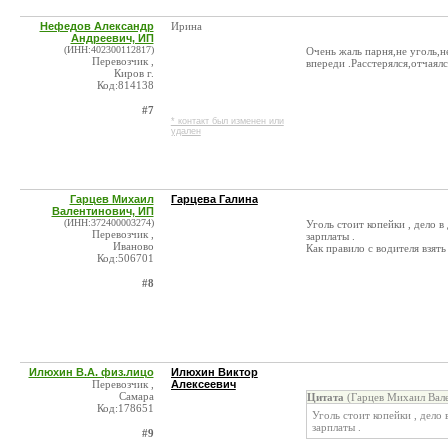
Нефедов Александр
Ирина
Андреевич, ИП
(ИНН:402300112817)
Очень жаль парня,не уголь,н
Перевозчик ,
впереди .Расстерялся,отчаялс
Киров г.
Код:814138
#7
* контакт был изменен или
удален
Гарцев Михаил
Гарцева Галина
Валентинович, ИП
(ИНН:372400003274)
Уголь стоит копейки , дело 
Перевозчик ,
зарплаты .
Иваново
Как правило с водителя взять
Код:506701
#8
Илюхин В.А. физ.лицо
Илюхин Виктор
Перевозчик ,
Алексеевич
Самара
Цитата
(Гарцев Михаил Вале
Код:178651
Уголь стоит копейки , дело
зарплаты .
#9