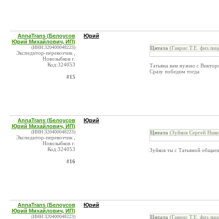
AnnaTrans (Белоусов
Юрий
Юрий Михайлович, ИП)
(ИНН:320400048223)
Цитата
(Гаврис Т.Е. физ.лиц
Экспедитор-перевозчик ,
Новозыбков г.
Код:324053
Татьяна вам нужно с Виктор
Сразу победим тогда
#15
AnnaTrans (Белоусов
Юрий
Юрий Михайлович, ИП)
(ИНН:320400048223)
Цитата
(Зуйков Сергей Нико
Экспедитор-перевозчик ,
Новозыбков г.
Код:324053
Зуйков ты с Татьяной общае
#16
AnnaTrans (Белоусов
Юрий
Юрий Михайлович, ИП)
(ИНН:320400048223)
Цитата
(Гаврис Т.Е. физ.лиц