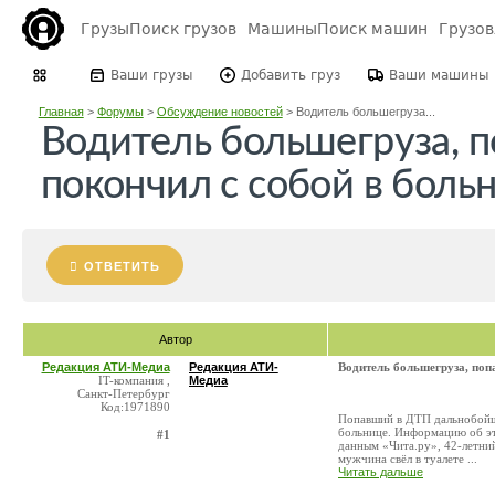
Грузы
Поиск грузов
Машины
Поиск машин
Грузо
Ваши грузы
Добавить груз
Ваши машины
Главная
>
Форумы
>
Обсуждение новостей
>
Водитель большегруза...
Водитель большегруза, 
покончил с собой в боль
ОТВЕТИТЬ
Автор
Редакция АТИ-Медиа
Редакция АТИ-
Водитель большегруза, поп
IT-компания ,
Медиа
Санкт-Петербург
Код:1971890
Попавший в ДТП дальнобойщи
больнице. Информацию об эт
#1
данным «Чита.ру», 42-летни
мужчина свёл в туалете ...
Читать дальше