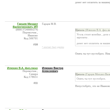
денег нет оплатить за машину
Гарцев Михаил
Гарцев М.В.
Валентинович, ИП
(ИНН:372400003274)
Цитата
(Илюхин В.А. физ.ли
Перевозчик ,
Уголь стоит копейки , дело
Иваново
зарплаты .
Код:506701
денег нет оплатить за машин
#10
* контакт был удален
Опять ты тут пустобрех. Ник
Илюхин В.А. физ.лицо
Илюхин Виктор
Перевозчик ,
Алексеевич
Самара
Цитата
(Гарцев Михаил Вале
Код:178651
Опять ты тут пустобрех.
#11
Непустобрёх, это не Иваново