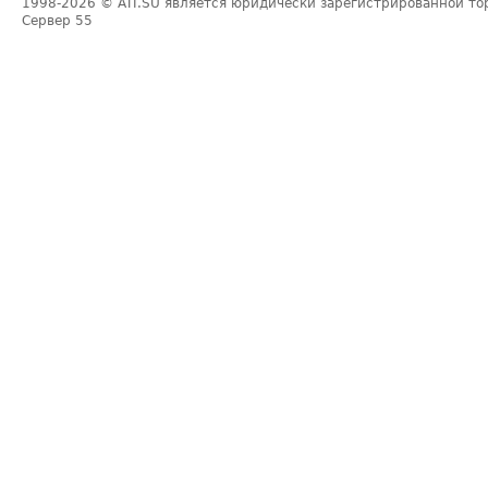
1998-2026
© ATI.SU является юридически зарегистрированной то
Сервер
55