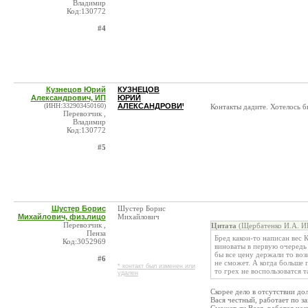
Владимир
Код:130772
#4
Кузнецов Юрий
КУЗНЕЦОВ
Александрович, ИП
ЮРИЙ
(ИНН:332903450160)
АЛЕКСАНДРОВИЧ
Контакты дадите. Хотелось 
Перевозчик ,
Владимир
Код:130772
#5
Шустер Борис
Шустер Борис
Михайлович, физ.лицо
Михайлович
Перевозчик ,
Цитата
(Щербатенко И.А. И
Пенза
Бред какои-то написан вес 
Код:3052969
виноваты в первую очередь 
бы все цену держали то воз
#6
не сможет. А когда больше 
* контакт был изменен или
то грех не воспользоватся 
удален
Скорее дело в отсутствии до
Вася честный, работает по за