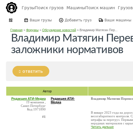
Грузы
Поиск грузов
Машины
Поиск машин
Грузо
Ваши грузы
Добавить груз
Ваши машины
Главная
>
Форумы
>
Обсуждение новостей
>
Владимир Матягин Пер...
Владимир Матягин Пере
заложники нормативов
ОТВЕТИТЬ
Автор
Редакция АТИ-Медиа
Редакция АТИ-
Владимир Матягин Перевоз
IT-компания ,
Медиа
Санкт-Петербург
Код:1971890
В январе 2023 года на дорог
весогабаритного контроля. 
#1
штрафы за перегруз. Первыми
нерудных материалов с карьер
Читать дальше