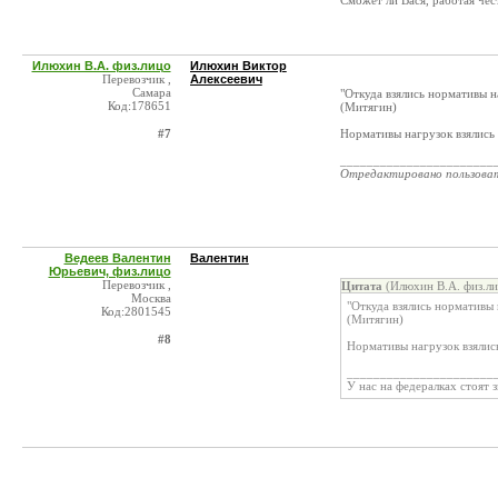
Сможет ли Вася, работая чес
Илюхин В.А. физ.лицо
Илюхин Виктор
Перевозчик ,
Алексеевич
Самара
"Откуда взялись нормативы на
Код:178651
(Митягин)
#7
Нормативы нагрузок взялись
_______________________
Отредактировано пользова
Ведеев Валентин
Валентин
Юрьевич, физ.лицо
Перевозчик ,
Цитата
(Илюхин В.А. физ.ли
Москва
"Откуда взялись нормативы 
Код:2801545
(Митягин)
#8
Нормативы нагрузок взялис
______________________
У нас на федералках стоят 