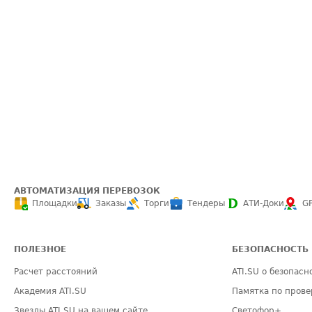
АВТОМАТИЗАЦИЯ ПЕРЕВОЗОК
Площадки
Заказы
Торги
Тендеры
АТИ-Доки
G
ПОЛЕЗНОЕ
БЕЗОПАСНОСТЬ
Расчет расстояний
ATI.SU о безопасн
Академия ATI.SU
Памятка по прове
Звезды ATI.SU на вашем сайте
Светофор+