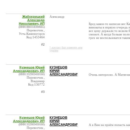
Жабокрицкий
Александр
Александр
Николаевич, ИП
Бред какои-то написан вес К
(ИНН:880318300665)
виноваты в первую очередь п
Перевозчик ,
все цену держали то возили 
Усть-Каменогорск
сможет. А когда больше поло
Код:1453464
грех не воспользоватся таки
#2
* контакт был изменен или
удален
Кузнецов Юрий
КУЗНЕЦОВ
Александрович, ИП
ЮРИЙ
(ИНН:332903450160)
АЛЕКСАНДРОВИЧ
Очень интересно. А Матягин 
Перевозчик ,
Владимир
Код:130772
#3
Кузнецов Юрий
КУЗНЕЦОВ
Александрович, ИП
ЮРИЙ
(ИНН:332903450160)
АЛЕКСАНДРОВИЧ
А к Вам на приём попасть ка
Перевозчик ,