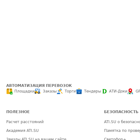
АВТОМАТИЗАЦИЯ ПЕРЕВОЗОК
Площадки
Заказы
Торги
Тендеры
АТИ-Доки
G
ПОЛЕЗНОЕ
БЕЗОПАСНОСТЬ
Расчет расстояний
ATI.SU о безопасн
Академия ATI.SU
Памятка по прове
Звезды ATI.SU на вашем сайте
Светофор+