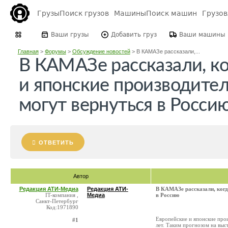
Грузы
Поиск грузов
Машины
Поиск машин
Грузо
Ваши грузы
Добавить груз
Ваши машины
Главная
>
Форумы
>
Обсуждение новостей
>
В КАМАЗе рассказали,...
В КАМАЗе рассказали, ко
и японские производител
могут вернуться в Росси
ОТВЕТИТЬ
Автор
Редакция АТИ-Медиа
Редакция АТИ-
В КАМАЗе рассказали, когд
IT-компания ,
Медиа
в Россию
Санкт-Петербург
Код:1971890
Европейские и японские про
#1
лет. Таким прогнозом на вы