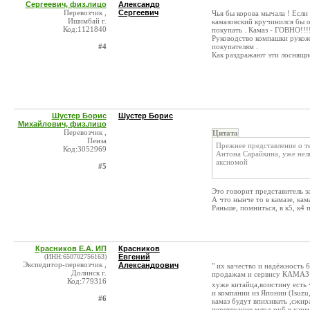
Сергеевич, физ.лицо
Александр
Перевозчик ,
Сергеевич
Чья бы корова мычала ! Если
Ишимбай г.
камазовский кручинился бы о
Код:1121840
покупать . Камаз - ГОВНО!!
Руководство компашки рукож
#4
покупателям .
Как раздражают эти лоснящи
Шустер Борис
Шустер Борис
Михайлович, физ.лицо
Перевозчик ,
Цитата
Пенза
Прежнее представление о т
Код:3052969
Антона Сарайкина, уже нель
аксиомой
#5
Это говорит представитель з
А что нынче то в камазе, кам
Раньше, помниться, в к5, к4 
Красников Е.А. ИП
Красников
(ИНН:650702756163)
Евгений
Экспедитор-перевозчик ,
Александрович
" их качество и надёжность 
Долинск г.
продажам и сервису КАМАЗ
Код:779316
хуже китайца,воистину есть 
и компании из Японии (Isuzu
#6
камаз будут впихивать ,сжир
перетекание млрд руб в кар