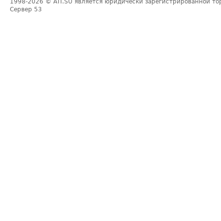
1998-2026
© ATI.SU является юридически зарегистрированной то
Сервер
53