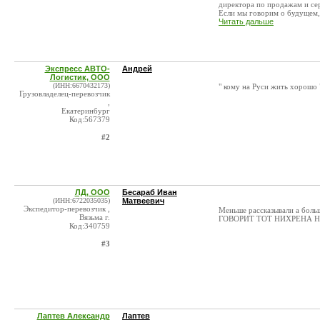
директора по продажам и се
Если мы говорим о будущем, 
Читать дальше
Экспресс АВТО-
Андрей
Логистик, ООО
(ИНН:6670432173)
" кому на Руси жить хорошо 
Грузовладелец-перевозчик
,
Екатеринбург
Код:567379
#2
ЛД, ООО
Бесараб Иван
(ИНН:6722035035)
Матвеевич
Экспедитор-перевозчик ,
Меньше рассказывали а боль
Вязьма г.
ГОВОРИТ ТОТ НИХРЕНА Н
Код:340759
#3
Лаптев Александр
Лаптев