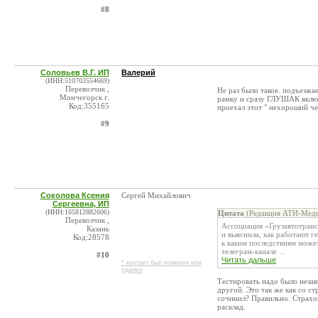
#8
Соловьев В.Г. ИП
Валерий
(ИНН:510703554669)
Перевозчик ,
Не раз было такое. подъезжа
Мончегорск г.
рамку и сразу ГЛУШАК включа
Код:355165
проехал этот " нехороший че
#9
Соколова Ксения
Сергей Михайлович
Сергеевна, ИП
(ИНН:165812882606)
Цитата
(Редакция АТИ-Меди
Перевозчик ,
Ассоциация «Грузавтотранс
Казань
и выяснила, как работают 
Код:28578
к каким последствиям может
телеграм-канале ...
#10
Читать дальше
* контакт был изменен или
удален
Тестировать надо было незав
другой. Это так же как со с
сочинил? Правильно. Страхо
расклад.