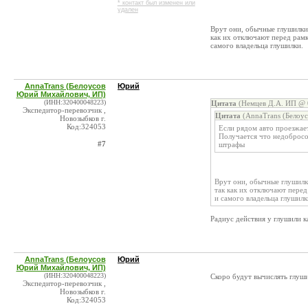
* контакт был изменен или
удален
Врут они, обычные глушилки
как их отключают перед рамк
самого владельца глушилки.
AnnaTrans (Белоусов
Юрий
Юрий Михайлович, ИП)
(ИНН:320400048223)
Цитата
(Немцев Д.А. ИП @ 0
Экспедитор-перевозчик ,
Цитата
(AnnaTrans (Белоу
Новозыбков г.
Код:324053
Если рядом авто проезжает
Получается что недобросо
#7
штрафы
Врут они, обычные глушилк
так как их отключают пере
и самого владельца глушилк
Радиус действия у глушили к
AnnaTrans (Белоусов
Юрий
Юрий Михайлович, ИП)
(ИНН:320400048223)
Скоро будут вычислять глуш
Экспедитор-перевозчик ,
Новозыбков г.
Код:324053