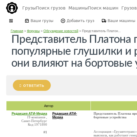
Грузы
Поиск грузов
Машины
Поиск машин
Грузо
Ваши грузы
Добавить груз
Ваши машины
Главная
>
Форумы
>
Обсуждение новостей
>
Представитель Платон...
Представитель Платона 
популярные глушилки и р
они влияют на бортовые 
ОТВЕТИТЬ
Автор
Редакция АТИ-Медиа
Редакция АТИ-
Представитель Платона про
IT-компания ,
Медиа
бортовые устройства
Санкт-Петербург
Код:1971890
Ассоциация «Грузавтотранс»
#1
выяснила, как работают гене