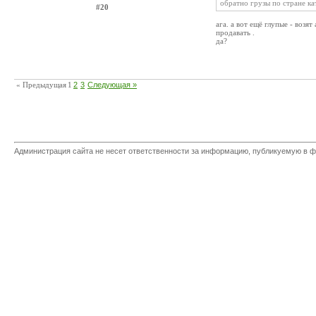
обратно грузы по стране ка
#20
ага. а вот ещё глупые - возя
продавать .
да?
« Предыдущая
1
2
3
Следующая »
Администрация сайта не несет ответственности за информацию, публикуемую в ф