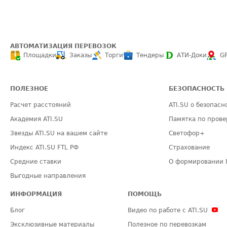
АВТОМАТИЗАЦИЯ ПЕРЕВОЗОК
Площадки
Заказы
Торги
Тендеры
АТИ-Доки
G
ПОЛЕЗНОЕ
БЕЗОПАСНОСТЬ
Расчет расстояний
ATI.SU о безопасн
Академия ATI.SU
Памятка по прове
Звезды ATI.SU на вашем сайте
Светофор+
Индекс ATI.SU FTL РФ
Страхование
Средние ставки
О формировании 
Выгодные направления
ИНФОРМАЦИЯ
ПОМОЩЬ
Блог
Видео по работе с ATI.SU
Эксклюзивные материалы
Полезное по перевозкам