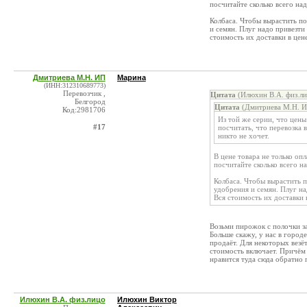
посчитайте сколько всего на
Колбаса. Чтобы вырастить по
и семян. Плуг надо привезти
стоимость их доставки в цене
Дмитриева М.Н. ИП
Марина
(ИНН:312310689773)
Перевозчик ,
Цитата
(Илюхин В.А. физ.ли
Белгород
Цитата
(Дмитриева М.Н. И
Код:2981706
Из той же серии, что цены
#17
посчитать, что перевозка в
никто не хочет.
В цене товара не только оп
посчитайте сколько всего н
Колбаса. Чтобы вырастить п
удобрения и семян. Плуг на
Вся стоимость их доставки 
Возьми пирожок с полочки з
Больше скажу, у нас в горо
продаёт. Для некоторых везёт
стоимость включает. Причём 
нравится туда сюда обратно г
Илюхин В.А. физ.лицо
Илюхин Виктор