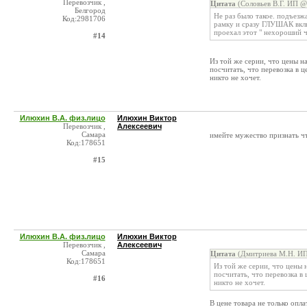
Перевозчик ,
Цитата
(Соловьев В.Г. ИП @
Белгород
Не раз было такое. подъезж
Код:2981706
рамку и сразу ГЛУШАК включ
проехал этот " нехороший ч
#14
Из той же серии, что цены н
посчитать, что перевозка в ц
никто не хочет.
Илюхин В.А. физ.лицо
Илюхин Виктор
Перевозчик ,
Алексеевич
Самара
имейте мужество признать ч
Код:178651
#15
Илюхин В.А. физ.лицо
Илюхин Виктор
Перевозчик ,
Алексеевич
Самара
Цитата
(Дмитриева М.Н. ИП
Код:178651
Из той же серии, что цены 
посчитать, что перевозка в 
#16
никто не хочет.
В цене товара не только опла