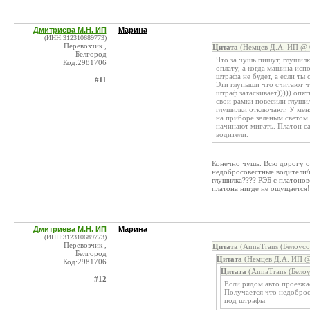
Дмитриева М.Н. ИП
Марина
(ИНН:312310689773)
Перевозчик ,
Цитата
(Немцев Д.А. ИП @ 0
Белгород
Что за чушь пишут, глушилк
Код:2981706
оплату, а когда машина исп
штрафа не будет, а если ты
#11
Эти глупыши что считают ч
штраф затаскивает))))) опя
свои рамки повесили глушил
глушилки отключают. У мен
на приборе зеленым светом 
начинают мигать. Платон с
водители.
Конечно чушь. Всю дорогу от
недобросовестные водители/
глушилка???? РЭБ с платонов
платона нигде не ощущается!
Дмитриева М.Н. ИП
Марина
(ИНН:312310689773)
Перевозчик ,
Цитата
(AnnaTrans (Белоус
Белгород
Цитата
(Немцев Д.А. ИП @
Код:2981706
Цитата
(AnnaTrans (Бело
#12
Если рядом авто проезжа
Получается что недоброс
под штрафы