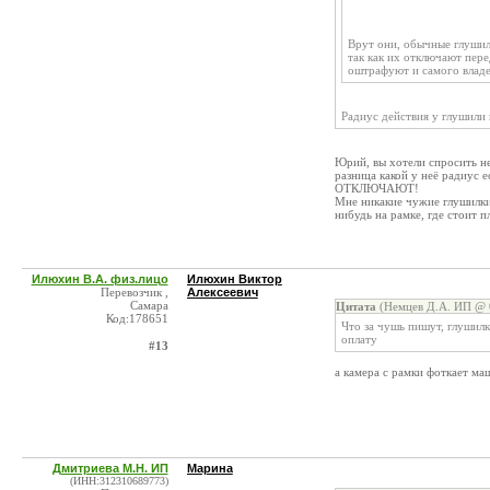
Врут они, обычные глушил
так как их отключают пере
оштрафуют и самого владе
Радиус действия у глушили 
Юрий, вы хотели спросить 
разница какой у неё радиус 
ОТКЛЮЧАЮТ!
Мне никакие чужие глушилки 
нибудь на рамке, где стоит 
Илюхин В.А. физ.лицо
Илюхин Виктор
Перевозчик ,
Алексеевич
Самара
Цитата
(Немцев Д.А. ИП @ 0
Код:178651
Что за чушь пишут, глушилк
оплату
#13
а камера с рамки фоткает ма
Дмитриева М.Н. ИП
Марина
(ИНН:312310689773)