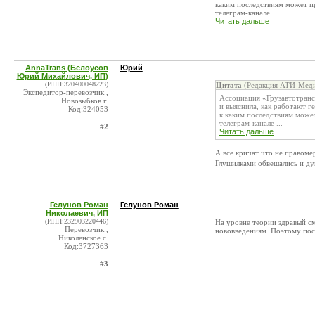
каким последствиям может пр
телеграм-канале ...
Читать дальше
AnnaTrans (Белоусов
Юрий
Юрий Михайлович, ИП)
(ИНН:320400048223)
Цитата
(Редакция АТИ-Меди
Экспедитор-перевозчик ,
Ассоциация «Грузавтотранс
Новозыбков г.
и выяснила, как работают 
Код:324053
к каким последствиям может
телеграм-канале ...
#2
Читать дальше
А все кричат что не правом
Глушилками обвешались и д
Гелунов Роман
Гелунов Роман
Николаевич, ИП
(ИНН:232903220446)
На уровне теории здравый см
Перевозчик ,
нововведениям. Поэтому пос
Николенское с.
Код:3727363
#3