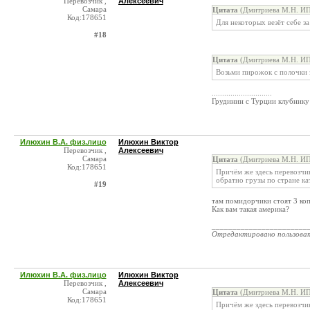
Перевозчик ,
Алексеевич
Самара
Цитата
(Дмитриева М.Н. ИП
Код:178651
Для некоторых везёт себе за
#18
Цитата
(Дмитриева М.Н. ИП
Возьми пирожок с полочки 
.............................
Грудинин с Турции клубнику 
Илюхин В.А. физ.лицо
Илюхин Виктор
Перевозчик ,
Алексеевич
Самара
Цитата
(Дмитриева М.Н. ИП
Код:178651
Причём же здесь перевозчи
обратно грузы по стране ка
#19
там помидорчики стоят 3 коп 
Как вам такая америка?
_______________________
Отредактировано пользова
Илюхин В.А. физ.лицо
Илюхин Виктор
Перевозчик ,
Алексеевич
Самара
Цитата
(Дмитриева М.Н. ИП
Код:178651
Причём же здесь перевозчи