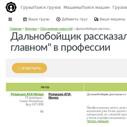
Грузы
Поиск грузов
Машины
Поиск машин
Грузо
Ваши грузы
Добавить груз
Ваши машины
Главная
>
Форумы
>
Обсуждение новостей
>
Дальнобойщик рассказ...
Дальнобойщик рассказал
главном" в профессии
ОТВЕТИТЬ
Автор
Редакция АТИ-Медиа
Редакция АТИ-
Дальнобойщик рассказал о
IT-компания ,
Медиа
Санкт-Петербург
Код:1971890
Профессионалы своего дела 
водителем уже более десяти 
#1
интересной, но сложной проф
учился в профессиональном л
Читать дальше