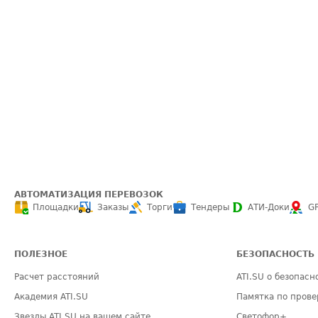
АВТОМАТИЗАЦИЯ ПЕРЕВОЗОК
Площадки
Заказы
Торги
Тендеры
АТИ-Доки
G
ПОЛЕЗНОЕ
БЕЗОПАСНОСТЬ
Расчет расстояний
ATI.SU о безопасн
Академия ATI.SU
Памятка по прове
Звезды ATI.SU на вашем сайте
Светофор+