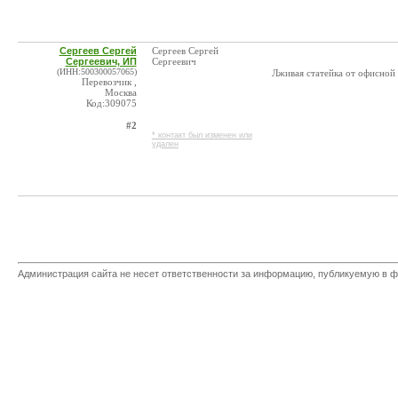
Сергеев Сергей
Сергеев Сергей
Сергеевич, ИП
Сергеевич
(ИНН:500300057065)
Лживая статейка от офисно
Перевозчик ,
Москва
Код:309075
#2
* контакт был изменен или
удален
Администрация сайта не несет ответственности за информацию, публикуемую в ф