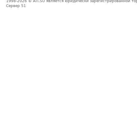
1998-2026
© ATI.SU является юридически зарегистрированной то
Сервер
51