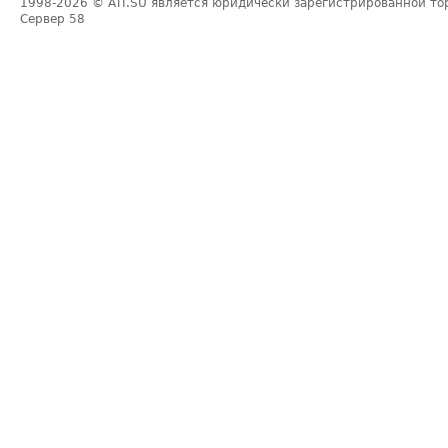
1998-2026
© ATI.SU является юридически зарегистрированной то
Сервер
58