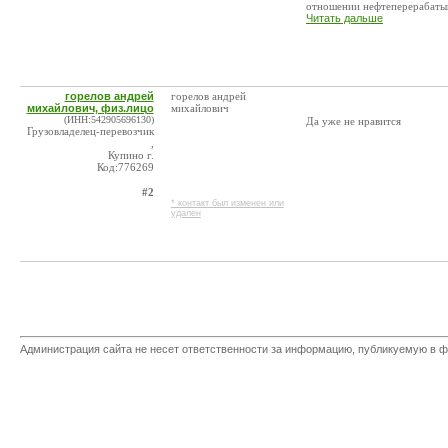
отношении нефтеперерабатыв
Читать дальше
горелов андрей
горелов андрей
михайлович, физ.лицо
михайлович
(ИНН:542905696130)
Да уже не нравится
Грузовладелец-перевозчик
,
Купино г.
Код:776269
#2
* контакт был изменен или
удален
Администрация сайта не несет ответственности за информацию, публикуемую в ф