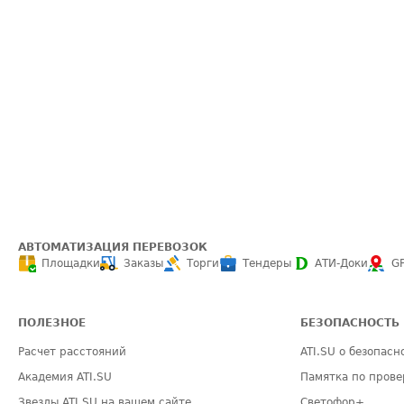
АВТОМАТИЗАЦИЯ ПЕРЕВОЗОК
Площадки
Заказы
Торги
Тендеры
АТИ-Доки
G
ПОЛЕЗНОЕ
БЕЗОПАСНОСТЬ
Расчет расстояний
ATI.SU о безопасн
Академия ATI.SU
Памятка по прове
Звезды ATI.SU на вашем сайте
Светофор+