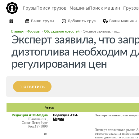
Грузы
Поиск грузов
Машины
Поиск машин
Грузо
Ваши грузы
Добавить груз
Ваши машины
Главная
>
Форумы
>
Обсуждение новостей
>
Эксперт заявила, что...
Эксперт заявила, что зап
дизтоплива необходим д
регулирования цен
ОТВЕТИТЬ
Автор
Редакция АТИ-Медиа
Редакция АТИ-
Эксперт заявила, что запре
IT-компания ,
Медиа
Санкт-Петербург
Код:1971890
Эксперт топливного рынка А
отреагировала на информаци
#1
вывоз дизельного топлива из