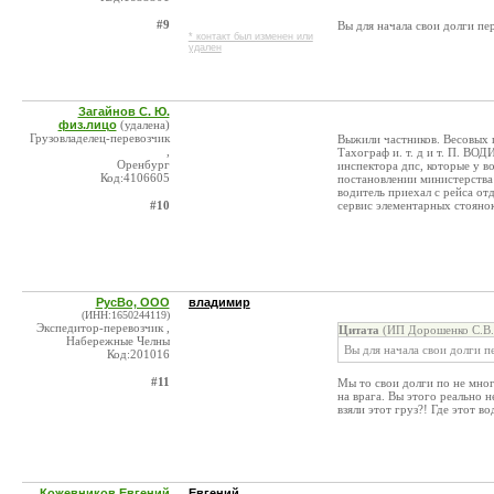
#9
Вы для начала свои долги пе
* контакт был изменен или
удален
Загайнов С. Ю.
физ.лицо
(удалена)
Грузовладелец-перевозчик
Выжили частников. Весовых п
,
Тахограф и. т. д и т. П. ВО
Оренбург
инспектора дпс, которые у в
Код:4106605
постановлении министерства
водитель приехал с рейса от
#10
сервис элементарных стоянок
РусВо, ООО
владимир
(ИНН:1650244119)
Экспедитор-перевозчик ,
Цитата
(ИП Дорошенко С.В. 
Набережные Челны
Вы для начала свои долги п
Код:201016
#11
Мы то свои долги по не мно
на врага. Вы этого реально 
взяли этот груз?! Где этот в
Кожевников Евгений
Евгений