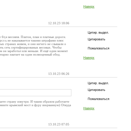
Наверх
12.10.23 18:06
Цитир. выдел.
 6т,и весовпя. Платон, план и платные дороги.
Цитировать
рсл ь не наказывается такими штрафами плюс
ных странах живем, и они ничего не слышали о
ить сеть сертифицированых весовых. Чтобы
Пожаловаться
ем он заработал или меньше. И ещё один момент
нтарно хватает на один полноценный обед.
Наверх
13.10.23 06:26
Цитир. выдел.
Цитировать
Пожаловаться
ете страну изнутри. И таким образом работаете
помните крымский мост и фуру взорванную) Откуда
Наверх
13.10.23 07:05