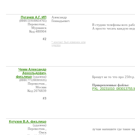
Пугачев А.Г. ИП
Александр
(ИНН:519100654765)
Геннадьевич
Перевозчик ,
В студию телефоны всех работ
Мурманск
А просто чесать каждую неде
Код:480904
#2
* контакт был изменен или
удален
Чемм Александр
Арнольдович,
физ.лицо
(удалена)
Брешут не то что про 250т.р.
(ИНН:771200301635)
Перевозчик ,
Прикрепленные файлы:
Москва
PXL_20231010_083013755.M
Код:2076839
#3
Кутузов В.А. физ.лицо
(удалена)
Перевозчик ,
лучше напишите где такие за
Омск