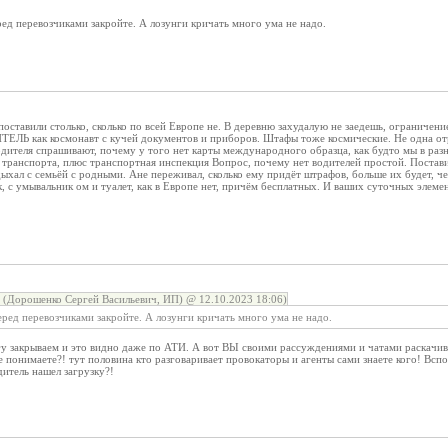
ред перевозчиками закройте. А лозунги кричать много ума не надо.
оставили столько, сколько по всей Европе не. В деревню захудалую не заедешь, ограничение
ДИТЕЛЬ как космонавт с кучей документов и приборов. Штафы тоже космические. Не одна от
одителя спрашивают, почему у того нет карты международного образца, как будто мы в раз
 транспорта, плюс транспортная инспекция Вопрос, почему нет водителей простой. Постав
дыхал с семьёй с родными. Ане переживал, сколько ему придёт штрафов, больше их будет, ч
, с умывальник ом и туалет, как в Европе нет, причём бесплатных. И ваших суточных элеме
(Дорошенко Сергей Васильевич, ИП) @ 12.10.2023 18:06)
еред перевозчиками закройте. А лозунги кричать много ума не надо.
гу закрываем и это видно даже по АТИ. А вот ВЫ своими рассуждениями и чатами раскачива
не понимаете?! тут половина кто разговаривает провокаторы и агенты сами знаете кого! Вс
одитель нашел загрузку?!