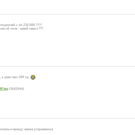
одателей с з/п 250 000 !!!!!
лю об этом - какой смысл ???
, а даже про 200 т.р.
P.jpg
(5642644)
рплаты я приеду завтра устраиваться