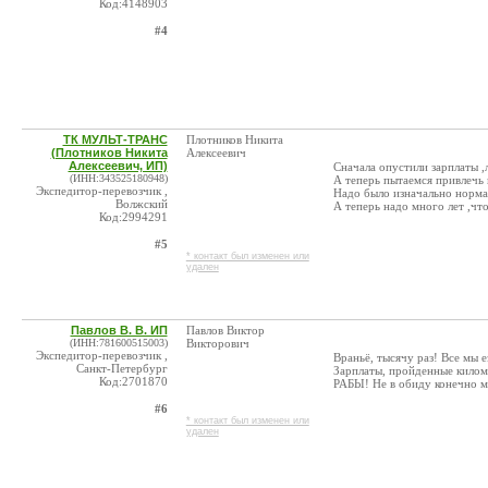
Код:4148903
#4
ТК МУЛЬТ-ТРАНС
Плотников Никита
(Плотников Никита
Алексеевич
Алексеевич, ИП)
Сначала опустили зарплаты ,
(ИНН:343525180948)
А теперь пытаемся привлечь
Экспедитор-перевозчик ,
Надо было изначально нормал
Волжский
А теперь надо много лет ,что
Код:2994291
#5
* контакт был изменен или
удален
Павлов В. В. ИП
Павлов Виктор
(ИНН:781600515003)
Викторович
Экспедитор-перевозчик ,
Враньё, тысячу раз! Все мы 
Санкт-Петербург
Зарплаты, пройденные киломе
Код:2701870
РАБЫ! Не в обиду конечно м
#6
* контакт был изменен или
удален