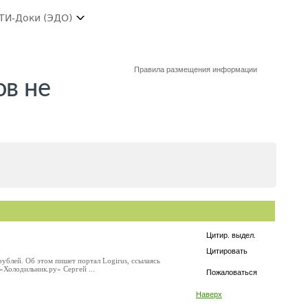
ТИ-Доки (ЭДО)
Правила размещения информации
ов не
Цитир. выдел.
Цитировать
рублей. Об этом пишет портал Logirus, ссылаясь
«Холодильник.ру» Сергей ...
Пожаловаться
Наверх