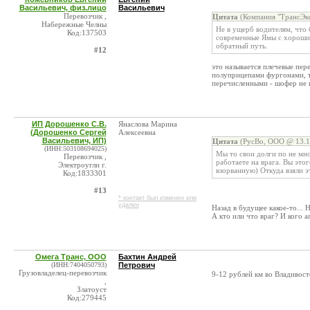
Васильевич, физ.лицо
Васильевич
Перевозчик ,
Цитата
(Компания "ТрансЭкс
Набережные Челны
Не в ущерб водителям, что 
Код:137503
современные Ямы с хорошими
обратный путь.
#12
это называется плечевые пер
полуприцепами фургонами, тя
перечисленными - шофер не 
ИП Дорошенко С.В.
Янаслова Марина
(Дорошенко Сергей
Алексеевна
Васильевич, ИП)
Цитата
(РусВо, ООО @ 13.1
(ИНН:503108694025)
Мы то свои долги по не мн
Перевозчик ,
работаете на врага. Вы это
Электроугли г.
взорванную) Откуда взяли эт
Код:1833301
#13
* контакт был изменен или
удален
Назад в будущее какое-то... 
А кто или что враг? И кого а
Омега Транс, ООО
Бахтин Андрей
(ИНН:7404050793)
Петрович
Грузовладелец-перевозчик
9-12 рублей км во Владивост
,
Златоуст
Код:279445