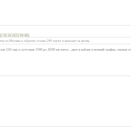
@ 16.10.2023 09:48)
ток из Москвы и обратно сгонял 200 тысяч и выходит за месяц.
гали 150 тыр и суточные 1500 рэ ,8200 км плечо , двое в кабине и конный график, сказали э