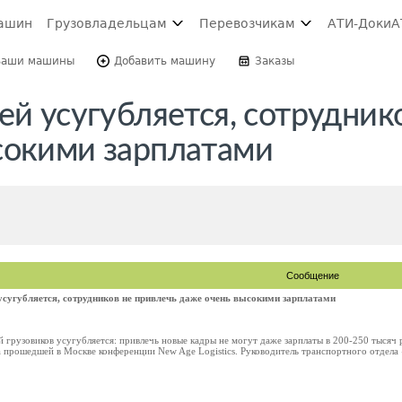
ашин
Грузовладельцам
Перевозчикам
АТИ-Доки
А
Ваши машины
Добавить машину
Заказы
ей усугубляется, сотрудник
сокими зарплатами
Сообщение
 усугубляется, сотрудников не привлечь даже очень высокими зарплатами
 грузовиков усугубляется: привлечь новые кадры не могут даже зарплаты в 200-250 тысяч 
 прошедшей в Москве конференции New Age Logistics. Руководитель транспортного отдела 