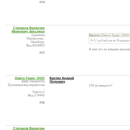
#14
Степанов Валентин
Иванович, физ.лицо
(удалена)
Цитата
(Омега Транс, ООО 
Перевозчик ,
9-12 рублей км во Владивос
Оренбург
Код:6420903
А нам тут до владика предла
#15
Омега Транс, ООО
Бахтин Андрей
(ИНН:7404050793)
Петрович
Грузовладелец-перевозчик
150 на каждого?
,
Златоуст
Код:279445
#16
Степанов Валентин