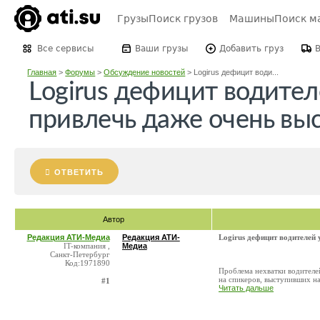
Грузы
Поиск грузов
Машины
Поиск м
Все сервисы
Ваши грузы
Добавить груз
Главная
>
Форумы
>
Обсуждение новостей
>
Logirus дефицит води...
Logirus дефицит водител
привлечь даже очень вы
ОТВЕТИТЬ
Автор
Редакция АТИ-Медиа
Редакция АТИ-
Logirus дефицит водителей
IT-компания ,
Медиа
Санкт-Петербург
Код:1971890
Проблема нехватки водителей
на спикеров, выступивших на
#1
Читать дальше