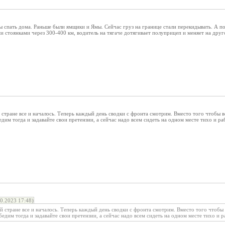
ы спать дома. Раньше были ямщики и Ямы. Сейчас груз на границе стали перекидывать. А п
стоянками через 300-400 км, водитель на тягаче дотягивает полуприцеп и меняет на друго
й стране все и началось. Теперь каждый день сводки с фронта смотрим. Вместо того чтобы в
едим тогда и задавайте свои претензии, а сейчас надо всем сидеть на одном месте тихо и 
0.2023 17:48)
ей стране все и началось. Теперь каждый день сводки с фронта смотрим. Вместо того чтобы
бедим тогда и задавайте свои претензии, а сейчас надо всем сидеть на одном месте тихо и