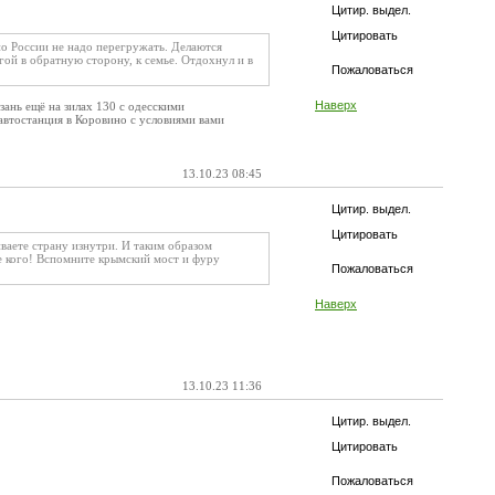
Цитир. выдел.
Цитировать
по России не надо перегружать. Делаются
ой в обратную сторону, к семье. Отдохнул и в
Пожаловаться
Наверх
зань ещё на зилах 130 с одесскими
автостанция в Коровино с условиями вами
13.10.23 08:45
Цитир. выдел.
Цитировать
ваете страну изнутри. И таким образом
те кого! Вспомните крымский мост и фуру
Пожаловаться
Наверх
13.10.23 11:36
Цитир. выдел.
Цитировать
Пожаловаться