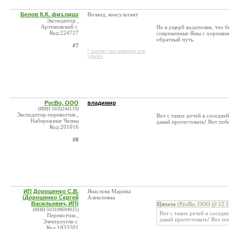
Белов К.К. физ.лицо
Воланд, консультант
Экспедитор ,
Артемовский г.
Не в ущерб водителям, что б
Код:224727
современные Ямы с хорошими 
обратный путь.
#7
* контакт был изменен или
удален
РусВо, ООО
владимир
(ИНН:1650244119)
Экспедитор-перевозчик ,
Вот с таких речей в соседне
Набережные Челны
давай протестовать! Вот поб
Код:201016
#8
ИП Дорошенко С.В.
Янаслова Марина
(Дорошенко Сергей
Алексеевна
Васильевич, ИП)
Цитата
(РусВо, ООО @ 12.1
(ИНН:503108694025)
Вот с таких речей в соседн
Перевозчик ,
давай протестовать! Вот по
Электроугли г.
Код:1833301