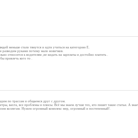
людей меньше стало тянутся и идти учиться на категорию Е.
 и разводим руками почему мало новичков.
ьно относится к водителям ,не кидать на зарплаты и достойно платить .
бы привлечь кого то .
ездим по трассам и общаемся друг с другом.
тры, вахта, все проблемы и плюсы. Всё мы знаем лучше тех, кто пишет такие статьи. А знае
оим коллегам. Нужен огромный комплекс мер, огромный и постепенный!.