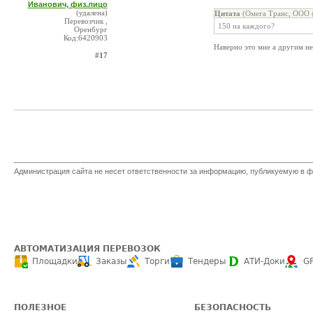
Иванович, физ.лицо
(удалена)
Цитата
(Омега Транс, ООО 
Перевозчик ,
150 на каждого?
Оренбург
Код:6420903
Наверно это мне а другим не 
#17
Администрация сайта не несет ответственности за информацию, публикуемую в ф
АВТОМАТИЗАЦИЯ ПЕРЕВОЗОК
Площадки
Заказы
Торги
Тендеры
АТИ-Доки
G
ПОЛЕЗНОЕ
БЕЗОПАСНОСТЬ