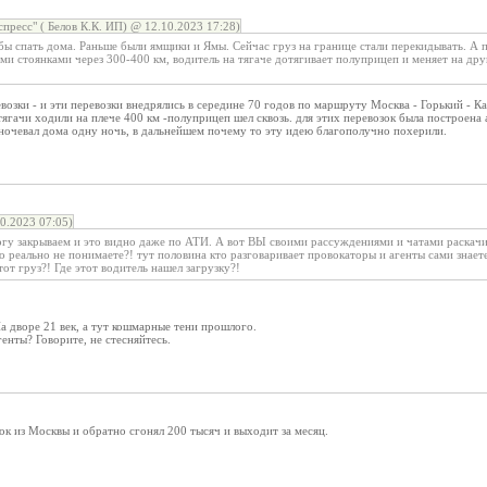
пресс" ( Белов К.К. ИП) @ 12.10.2023 17:28)
бы спать дома. Раньше были ямщики и Ямы. Сейчас груз на границе стали перекидывать. А 
 стоянками через 300-400 км, водитель на тягаче дотягивает полуприцеп и меняет на друг
евозки - и эти перевозки внедрялись в середине 70 годов по маршруту Москва - Горький - Ка
гачи ходили на плече 400 км -полуприцеп шел сквозь. для этих перевозок была построена 
ночевал дома одну ночь, в дальнейшем почему то эту идею благополучно похерили.
0.2023 07:05)
огу закрываем и это видно даже по АТИ. А вот ВЫ своими рассуждениями и чатами раскачи
го реально не понимаете?! тут половина кто разговаривает провокаторы и агенты сами знае
от груз?! Где этот водитель нашел загрузку?!
На дворе 21 век, а тут кошмарные тени прошлого.
генты? Говорите, не стесняйтесь.
ок из Москвы и обратно сгонял 200 тысяч и выходит за месяц.