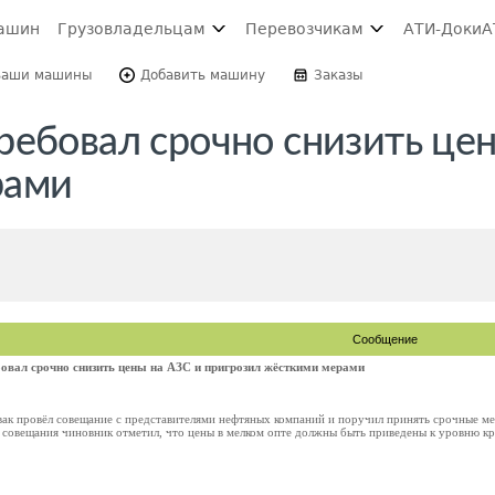
ашин
Грузовладельцам
Перевозчикам
АТИ-Доки
А
Ваши машины
Добавить машину
Заказы
ребовал срочно снизить цен
рами
Сообщение
овал срочно снизить цены на АЗС и пригрозил жёсткими мерами
ак провёл совещание с представителями нефтяных компаний и поручил принять срочные м
 совещания чиновник отметил, что цены в мелком опте должны быть приведены к уровню кр