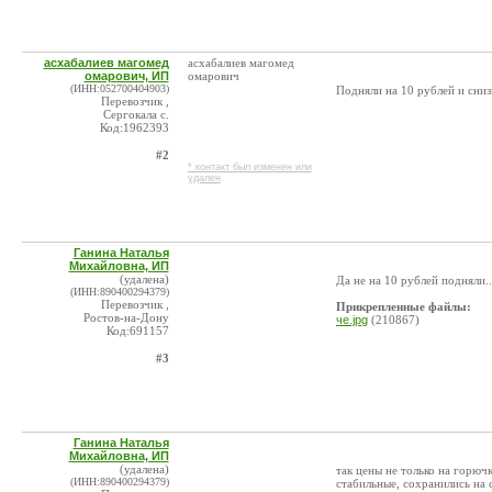
асхабалиев магомед
асхабалиев магомед
омарович, ИП
омарович
(ИНН:052700404903)
Подняли на 10 рублей и сниз
Перевозчик ,
Сергокала с.
Код:1962393
#2
* контакт был изменен или
удален
Ганина Наталья
Михайловна, ИП
(удалена)
Да не на 10 рублей подняли..
(ИНН:890400294379)
Перевозчик ,
Прикрепленные файлы:
Ростов-на-Дону
че.jpg
(210867)
Код:691157
#3
Ганина Наталья
Михайловна, ИП
(удалена)
так цены не только на горючк
(ИНН:890400294379)
стабильные, сохранились на 