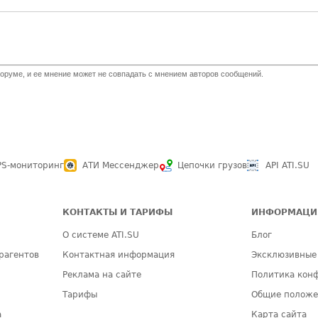
оруме, и ее мнение может не совпадать с мнением авторов сообщений.
PS-мониторинг
АТИ Мессенджер
Цепочки грузов
API ATI.SU
КОНТАКТЫ И ТАРИФЫ
ИНФОРМАЦИ
О системе ATI.SU
Блог
рагентов
Контактная информация
Эксклюзивные
Реклама на сайте
Политика кон
Тарифы
Общие полож
а
Карта сайта