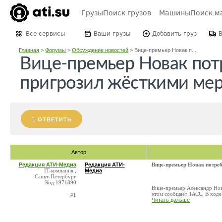
Грузы
Поиск грузов
Машины
Поиск м
Все сервисы
Ваши грузы
Добавить груз
Главная
>
Форумы
>
Обсуждение новостей
>
Вице-премьер Новак п...
Вице-премьер Новак пот
пригрозил жёсткими ме
ОТВЕТИТЬ
Автор
Редакция АТИ-Медиа
Редакция АТИ-
Вице-премьер Новак потреб
IT-компания ,
Медиа
Санкт-Петербург
Код:1971890
Вице-премьер Александр Нов
этом сообщает ТАСС. В ходе
#1
Читать дальше