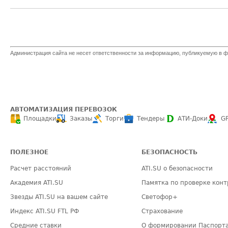
Администрация сайта не несет ответственности за информацию, публикуемую в ф
АВТОМАТИЗАЦИЯ ПЕРЕВОЗОК
Площадки
Заказы
Торги
Тендеры
АТИ-Доки
G
ПОЛЕЗНОЕ
БЕЗОПАСНОСТЬ
Расчет расстояний
ATI.SU о безопасности
Академия ATI.SU
Памятка по проверке конт
Звезды ATI.SU на вашем сайте
Светофор+
Индекс ATI.SU FTL РФ
Страхование
Средние ставки
О формировании Паспорт