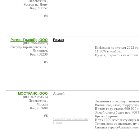
Перевозчик ,
Ростов-на-Дону
Код:691157
#4
РегионТрансЯр, ООО
Роман
(ИНН:7604297967)
Экспедитор-перевозчик ,
Инфляция по итогам 2022 год
Ярославль
11,98% в ноябре.
Код:758230
Ну вот, стараются не отстават
#5
МОСТРАНС, ООО
Андрей
(ИНН:9723251595)
Перевозчик ,
Экономика товарищи, эконом
Москва
Возили год назад оборудован
Код:257680
В этом году ставка 600 000 н
Зимой ставка будет под 700 
#6
Краткий пример.
* контакт был изменен или
И так 1000 комплектующих и 
удален
Теперь вопрос знатокам, ну 
Сильная страна-Сильная экон