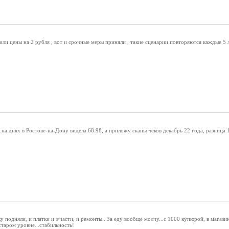
или цены на 2 рубля , вот и срочные меры приняли , такие сценарии повторяются каждые 5 
.на днях в Ростове-на-Дону видела 68.98, а приложу сканы чеков декабрь 22 года, разница 
у подняли, и платки и з/части, и ремонты...За еду вообще молчу...с 1000 купюрой, в магази
старом уровне...стабильность!