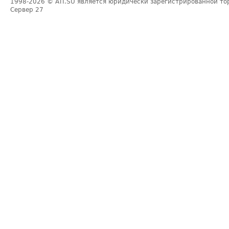
1998-2026
© ATI.SU является юридически зарегистрированной то
Сервер
27