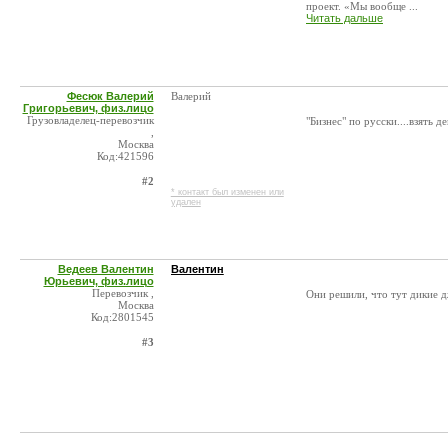
проект. «Мы вообще ...
Читать дальше
Фесюк Валерий
Валерий
Григорьевич, физ.лицо
Грузовладелец-перевозчик
"Бизнес" по русски....взять д
,
Москва
Код:421596
#2
* контакт был изменен или
удален
Ведеев Валентин
Валентин
Юрьевич, физ.лицо
Перевозчик ,
Они решили, что тут дикие д
Москва
Код:2801545
#3