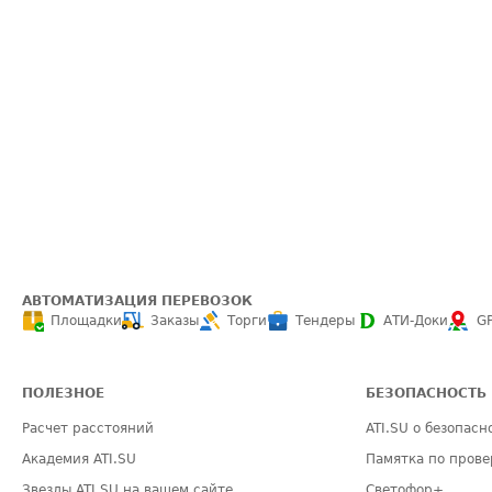
АВТОМАТИЗАЦИЯ ПЕРЕВОЗОК
Площадки
Заказы
Торги
Тендеры
АТИ-Доки
G
ПОЛЕЗНОЕ
БЕЗОПАСНОСТЬ
Расчет расстояний
ATI.SU о безопасн
Академия ATI.SU
Памятка по прове
Звезды ATI.SU на вашем сайте
Светофор+