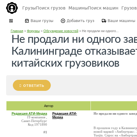
Грузы
Поиск грузов
Машины
Поиск машин
Грузо
Ваши грузы
Добавить груз
Ваши машины
Главная
>
Форумы
>
Обсуждение новостей
>
Не продали ни одного...
Не продали ни одного за
Калининграде отказывает
китайских грузовиков
ОТВЕТИТЬ
Автор
Редакция АТИ-Медиа
Редакция АТИ-
Не продали ни одного заво
IT-компания ,
Медиа
Санкт-Петербург
Код:1971890
В прошлом году в Калинингр
новой маркой «Амбертрак». 
#1
Yuejin. Спрос на «Амбертрак