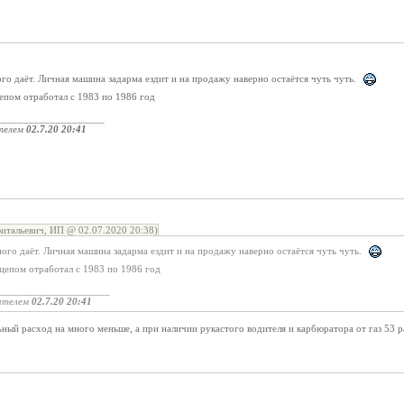
го даёт. Личная машина задарма ездит и на продажу наверно остаётся чуть чуть.
епом отработал с 1983 по 1986 год
____________________
телем
02.7.20 20:41
итальевич, ИП @ 02.07.2020 20:38)
ого даёт. Личная машина задарма ездит и на продажу наверно остаётся чуть чуть.
ицепом отработал с 1983 по 1986 год
_____________________
ателем
02.7.20 20:41
ьный расход на много меньше, а при наличии рукастого водителя и карбюратора от газ 53 