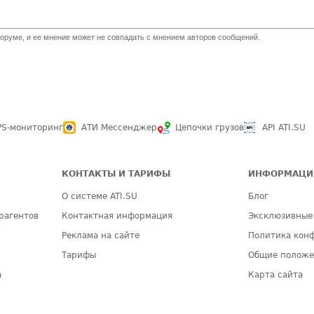
оруме, и ее мнение может не совпадать с мнением авторов сообщений.
PS-мониторинг
АТИ Мессенджер
Цепочки грузов
API ATI.SU
КОНТАКТЫ И ТАРИФЫ
ИНФОРМАЦИ
О системе ATI.SU
Блог
рагентов
Контактная информация
Эксклюзивные
Реклама на сайте
Политика кон
Тарифы
Общие полож
а
Карта сайта