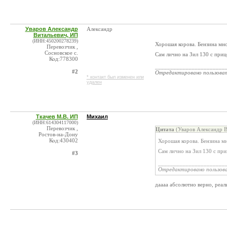
Уваров Александр
Александр
Витальевич, ИП
(ИНН:450200278239)
Хорошая корова. Бензина мно
Перевозчик ,
Сосновское с.
Сам лично на Зил 130 с приц
Код:778300
_______________________
#2
Отредактировано пользова
* контакт был изменен или
удален
Ткачев М.В. ИП
Михаил
(ИНН:614304117000)
Перевозчик ,
Цитата
(Уваров Александр В
Ростов-на-Дону
Код:430402
Хорошая корова. Бензина мн
Сам лично на Зил 130 с пр
#3
______________________
Отредактировано пользов
даааа абсолютно верно, реал