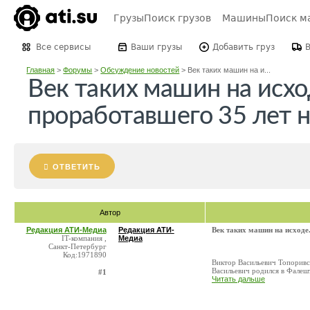
Грузы
Поиск грузов
Машины
Поиск м
Все сервисы
Ваши грузы
Добавить груз
Главная
>
Форумы
>
Обсуждение новостей
>
Век таких машин на и...
Век таких машин на исхо
проработавшего 35 лет 
ОТВЕТИТЬ
Автор
Редакция АТИ-Медиа
Редакция АТИ-
Век таких машин на исходе
IT-компания ,
Медиа
Санкт-Петербург
Код:1971890
Виктор Васильевич Топоривск
Васильевич родился в Фалешт
#1
Читать дальше