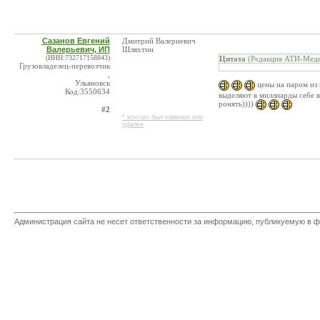
Сазанов Евгений
Дмитрий Валериевич
Валерьевич, ИП
Шляхтин
(ИНН:732717158843)
Цитата
(Редакция АТИ-Меди
Грузовладелец-перевозчик
,
Ульяновск
цены на паром из 
Код:3550634
выделяют в миллиарды себе в
ронять))))
#2
* контакт был изменен или
удален
Администрация сайта не несет ответственности за информацию, публикуемую в ф