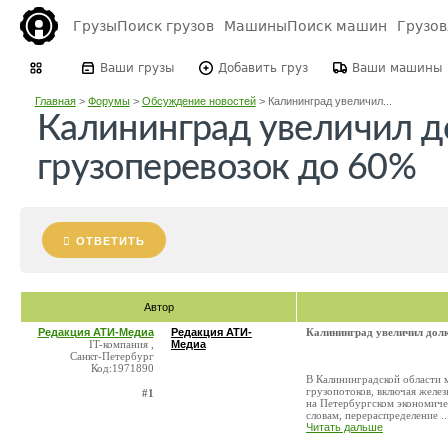
Грузы
Поиск грузов
Машины
Поиск машин
Грузо
Ваши грузы
Добавить груз
Ваши машины
Главная
>
Форумы
>
Обсуждение новостей
>
Калининград увеличил...
Калининград увеличил д
грузоперевозок до 60%
ОТВЕТИТЬ
Автор
Редакция АТИ-Медиа
Редакция АТИ-
Калининград увеличил дол
IT-компания ,
Медиа
Санкт-Петербург
Код:1971890
В Калининградской области 
грузопотоков, включая желе
#1
на Петербургском экономиче
словам, перераспределение ..
Читать дальше