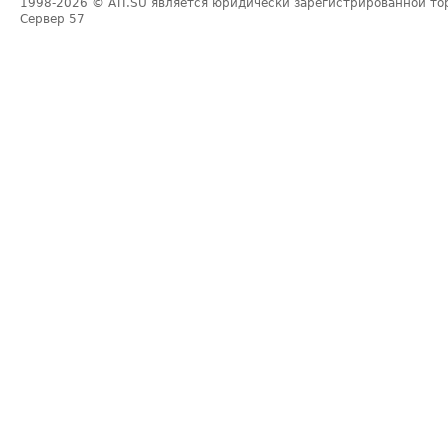
1998-2026
© ATI.SU является юридически зарегистрированной то
Сервер
57