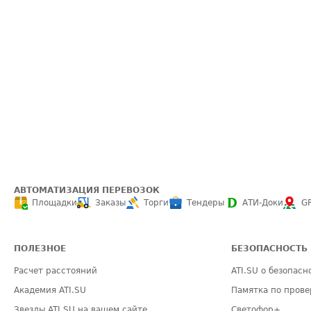
АВТОМАТИЗАЦИЯ ПЕРЕВОЗОК
Площадки
Заказы
Торги
Тендеры
АТИ-Доки
G
ПОЛЕЗНОЕ
БЕЗОПАСНОСТЬ
Расчет расстояний
ATI.SU о безопасн
Академия ATI.SU
Памятка по прове
Звезды ATI.SU на вашем сайте
Светофор+