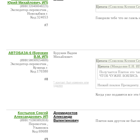
Юрий Михайлович, ИП)
(ИНН:320400048223)
Цитата
(Соколова Ксения Се
Экспедитор-перевозчик ,
Новозыбков г.
Код:324053
Говорили тебе что не газель
#7
АВТОБАЗА-6 (Бурукин
Бурукин Вадим
В.М. ИП)
Михайлович
(ИНН:580309254809)
Цитата
(Соколова Ксения Се
Экспедитор-перевозчик ,
Цитата
(Миндолин Е.Н. ИП
Кузнецк г.
Код:170380
Получается Платон это час
ЧТОБ ЧУЖИЕ БОЯЛИСЬ.
#8
* контакт был изменен или
Низкий поклон Президенту. 
удален
Когда уже подавятся все эти 
Костылов Сергей
Дормидонтов
Александрович, ИП
Александр
(ИНН:732803892818)
Валентинович
Платон нам другом не был ни
Перевозчик ,
Ульяновск
Код:69688
#9