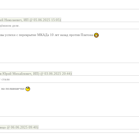
й Николаевич, ИП @ 05.06.2025 15:05)
дёжном деле.
ковы успехи с перекрытие МКАДа 10 лет назад против Платона
ов Юрий Михайлович, ИП) @ 03.06.2025 20:44)
у стали
ли на полшишечки
лицо @ 06.06.2025 09:40)