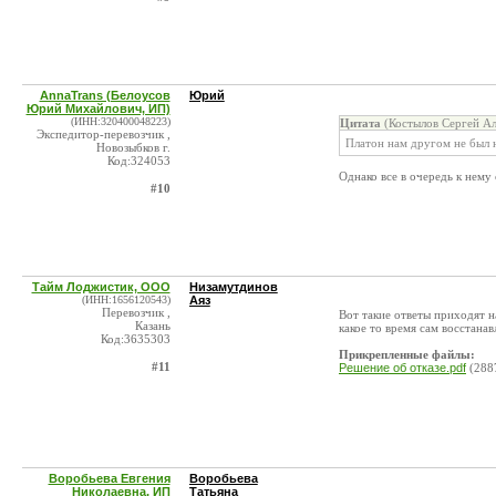
AnnaTrans (Белоусов
Юрий
Юрий Михайлович, ИП)
(ИНН:320400048223)
Цитата
(Костылов Сергей Ал
Экспедитор-перевозчик ,
Платон нам другом не был н
Новозыбков г.
Код:324053
Однако все в очередь к нему
#10
Тайм Лоджистик, ООО
Низамутдинов
(ИНН:1656120543)
Аяз
Перевозчик ,
Вот такие ответы приходят н
Казань
какое то время сам восстана
Код:3635303
Прикрепленные файлы:
#11
Решение об отказе.pdf
(288
Воробьева Евгения
Воробьева
Николаевна, ИП
Татьяна