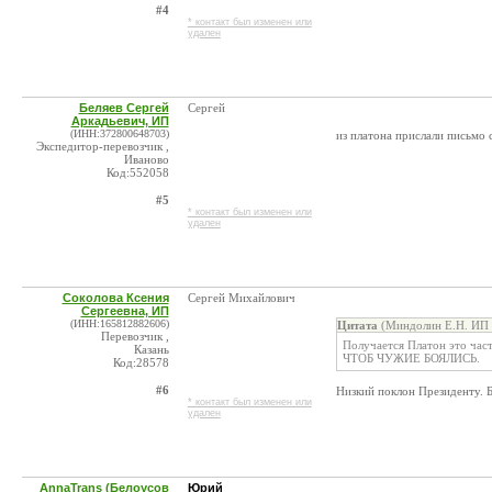
#4
* контакт был изменен или
удален
Беляев Сергей
Сергей
Аркадьевич, ИП
(ИНН:372800648703)
из платона прислали письмо 
Экспедитор-перевозчик ,
Иваново
Код:552058
#5
* контакт был изменен или
удален
Соколова Ксения
Сергей Михайлович
Сергеевна, ИП
(ИНН:165812882606)
Цитата
(Миндолин Е.Н. ИП 
Перевозчик ,
Получается Платон это част
Казань
ЧТОБ ЧУЖИЕ БОЯЛИСЬ.
Код:28578
#6
Низкий поклон Президенту. Бе
* контакт был изменен или
удален
AnnaTrans (Белоусов
Юрий