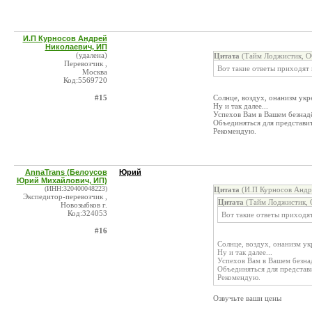
И.П Курносов Андрей
Николаевич, ИП
(удалена)
Цитата
(Тайм Лоджистик, О
Перевозчик ,
Вот такие ответы приходят
Москва
Код:5569720
#15
Солнце, воздух, онанизм укр
Ну и так далее...
Успехов Вам в Вашем безнад
Объединяться для представи
Рекомендую.
AnnaTrans (Белоусов
Юрий
Юрий Михайлович, ИП)
(ИНН:320400048223)
Цитата
(И.П Курносов Андре
Экспедитор-перевозчик ,
Цитата
(Тайм Лоджистик, 
Новозыбков г.
Код:324053
Вот такие ответы приходя
#16
Солнце, воздух, онанизм у
Ну и так далее...
Успехов Вам в Вашем безна
Объединяться для представ
Рекомендую.
Озвучьте ваши цены