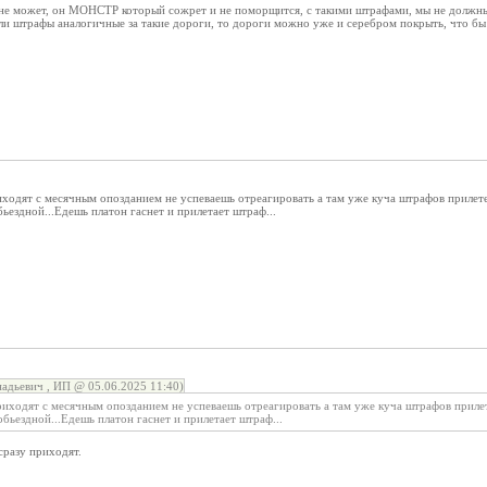
не может, он МОНСТР который сожрет и не поморщится, с такими штрафами, мы не должны с
 штрафы аналогичные за такие дороги, то дороги можно уже и серебром покрыть, что бы т
ходят с месячным опозданием не успеваешь отреагировать а там уже куча штрафов прилете
ьездной...Едешь платон гаснет и прилетает штраф...
адьевич , ИП @ 05.06.2025 11:40)
иходят с месячным опозданием не успеваешь отреагировать а там уже куча штрафов прилет
бьездной...Едешь платон гаснет и прилетает штраф...
сразу приходят.