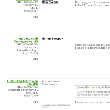
(ИНН:740105227204)
Васильевна
Платон другом быть просто 
Перевозчик ,
СОВСЕМ, если бы они платили
Сим г.
Код:628217
#12
Попов Валерий
Попов Валерий
Геннадьевич , ИП
(ИНН:300100310533)
Самое печальное штрафы при
Перевозчик ,
р.Волхов на Новгородской об
Санкт-Петербург
Код:1322263
#13
АВТОБАЗА-6 (Бурукин
Бурукин Вадим
В.М. ИП)
Михайлович
(ИНН:580309254809)
Цитата
(Попов Валерий Генн
Экспедитор-перевозчик ,
Самое печальное штрафы пр
Кузнецк г.
р.Волхов на Новгородской о
Код:170380
#14
Смотри на гос услугах , там 
* контакт был изменен или
удален