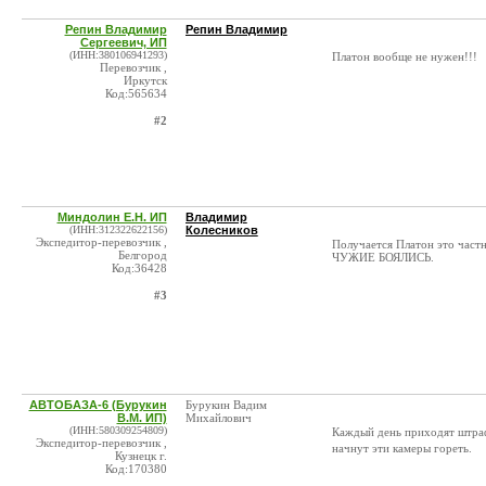
Репин Владимир
Репин Владимир
Сергеевич, ИП
(ИНН:380106941293)
Платон вообще не нужен!!!
Перевозчик ,
Иркутск
Код:565634
#2
Миндолин Е.Н. ИП
Владимир
(ИНН:312322622156)
Колесников
Экспедитор-перевозчик ,
Получается Платон это частн
Белгород
ЧУЖИЕ БОЯЛИСЬ.
Код:36428
#3
АВТОБАЗА-6 (Бурукин
Бурукин Вадим
В.М. ИП)
Михайлович
(ИНН:580309254809)
Каждый день приходят штрафы
Экспедитор-перевозчик ,
начнут эти камеры гореть.
Кузнецк г.
Код:170380