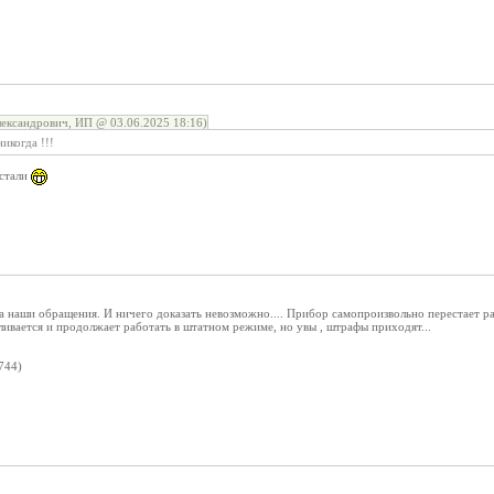
ександрович, ИП @ 03.06.2025 18:16)
икогда !!!
 стали
а наши обращения. И ничего доказать невозможно.... Прибор самопроизвольно перестает рабо
вливается и продолжает работать в штатном режиме, но увы , штрафы приходят...
744)