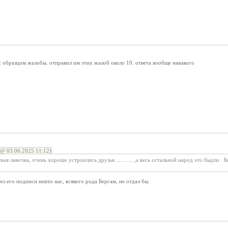
с образцом жалобы. отправил им этих жалоб около 10. ответа вообще никакого
@ 03.06.2025 11:12)
ная лавочка, очень хорошо устроились друзья ........... ,а весь остальной народ это быдло
з его подписи никто нас, всякого рода Бергам, не отдал бы.