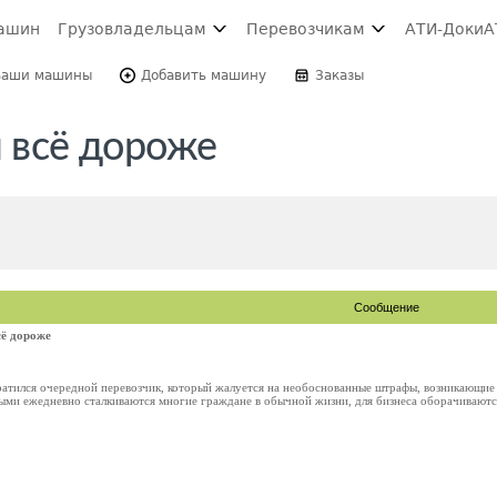
ашин
Грузовладельцам
Перевозчикам
АТИ-Доки
А
Ваши машины
Добавить машину
Заказы
и всё дороже
Сообщение
сё дороже
атился очередной перевозчик, который жалуется на необоснованные штрафы, возникающие и
ыми ежедневно сталкиваются многие граждане в обычной жизни, для бизнеса оборачиваются