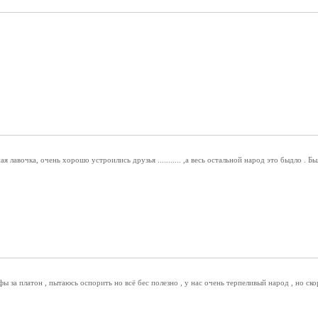
ая лавочка, очень хорошо устроились друзья ........... ,а весь остальной народ это быдло
 за платон , пытаюсь оспорить но всё бес полезно , у нас очень терпеливый народ , но ск