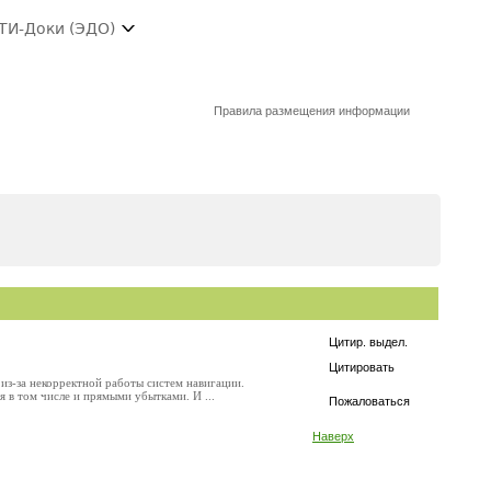
ТИ-Доки (ЭДО)
Правила размещения информации
Цитир. выдел.
Цитировать
з-за некорректной работы систем навигации.
 в том числе и прямыми убытками. И ...
Пожаловаться
Наверх