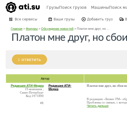
Грузы
Поиск грузов
Машины
Поиск м
Все сервисы
Ваши грузы
Добавить груз
Главная
>
Форумы
>
Обсуждение новостей
>
Платон мне друг, но ...
Платон мне друг, но сбо
ОТВЕТИТЬ
Автор
Редакция АТИ-Медиа
Редакция АТИ-
Платон мне друг, но сбои в
IT-компания ,
Медиа
Санкт-Петербург
Код:1971890
В редакцию «Бизнес FM» обр
Проблемы со связью, с котор
#1
Читать дальше