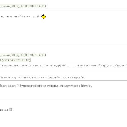
ргеевна, ИП @ 03.06.2025 14:11)
 надо покупать было а сомолёт
ргеевна, ИП @ 03.06.2025 14:11)
 @ 03.06.2025 11:12)
тная лавочка, очень хорошо устроились друзья ........... ,а весь остальной народ это быд
Без его подписи никто нас, всякого рода Бергам, не отдал бы.
берги мерги ? Бумеранг не кто не отменял , прилетит всё обратно .
когда !!!