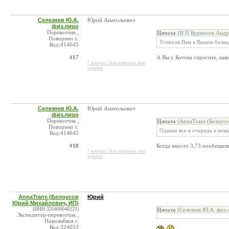
Селезнев Ю.А.
Юрий Анатольевич
физ.лицо
Перевозчик ,
Цитата
(И.П Курносов Андре
Поворино г.
Успехов Вам в Вашем безна
Код:414645
#17
А Вы у Котова спросите, ка
* контакт был изменен или
удален
Селезнев Ю.А.
Юрий Анатольевич
физ.лицо
Перевозчик ,
Цитата
(AnnaTrans (Белоус
Поворино г.
Однако все в очередь к нем
Код:414645
#18
Когда вместо 3,73 пообеща
* контакт был изменен или
удален
AnnaTrans (Белоусов
Юрий
Юрий Михайлович, ИП)
(ИНН:320400048223)
Цитата
(Селезнев Ю.А. физ.
Экспедитор-перевозчик ,
Новозыбков г.
Код:324053