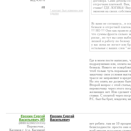
Код:45676
договора. Сами дебилы соз
отсрочкам платежей. Вам,
#8
ставке! ГДЕ ЛОГИКА! Внут
* контакт был изменен или
экономя на своих собстве
удален
Яс вами не соглашусь , и о
безнале и отсрочкой платеж
!!! НО !!! Они как правело
что суммы фрахта сильно за
риски , но тут вы сами выб
лихвой и работу по белому 
у вас жена не логист или бр
остальные с ваших слов " не
Где в моем посте написано, 
подразумеваю или, оплата на
безналу. Никого не оскорбля
чтоб только чуть пораньше п
заказчику свои условия выст
трассе не заправляют в кред
Но это опять же должно быть 
Второй вопрос с этой статьи,
перевозчику через этого пос
желающих нет. Или сделают п
ставки. С оплатой через поср
Р.С. был бы брат, владелец за
Ерохин Сергей
Ерохин Сергей
Васильевич, ИП
Васильевич
(ИНН:622602131155)
нет ребята .там не 10 процен
Перевозчик ,
безисходности .просто они оч
Касимов г. (г.о. Касимов)
всей европе исходную ставку 