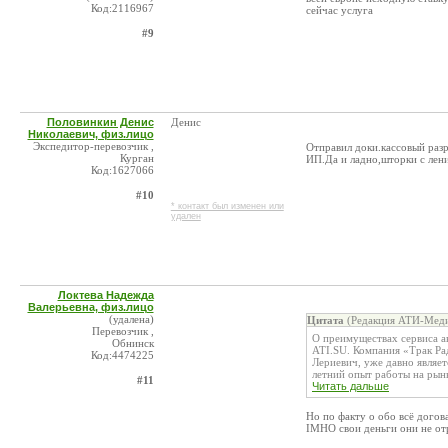
Код:2116967
сейчас услуга
#9
Половинкин Денис
Денис
Николаевич, физ.лицо
Экспедитор-перевозчик ,
Отправил доки.кассовый разр
Курган
ИП.Да и ладно,шторки с лен
Код:1627066
#10
* контакт был изменен или
удален
Локтева Надежда
Валерьевна, физ.лицо
(удалена)
Цитата
(Редакция АТИ-Меди
Перевозчик ,
О преимуществах сервиса а
Обнинск
ATI.SU. Компания «Трак Ра
Код:4474225
Лериевич, уже давно являет
летний опыт работы на рынке
#11
Читать дальше
Но по факту о обо всё догова
IMHO свои деньги они не от