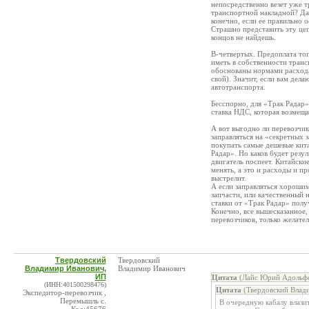
непосредственно везет уже т
транспортной накладной? Да 
конечно, если ее правильно 
Страшно представить эту цепо
концов не найдешь.
В-четвертых. Предоплата то
иметь в собственности транс
обоснованы нормами расхода 
свой). Значит, если вам дел
автотранспорта.
Бесспорно, для «Трак Радар»
ставка НДС, которая возмеща
А вот выгодно ли перевозчик
заправляться на «секретных 
покупать самые дешевые кита
Радар». Но каков будет резу
двигатель поспеет. Китайские
менять, а это и расходы и пр
выстрелит.
А если заправляться хорошим
запчасти, или качественный 
ставки от «Трак Радар» пол
Конечно, все вышесказанное,
перевозчиков, только желат
Твердовский
Твердовский
Владимир Иванович,
Владимир Иванович
ИП
Цитата
(Лайс Юрий Адольфо
(ИНН:401500298476)
Цитата
(Твердовский Влад
Экспедитор-перевозчик ,
Перемышль с.
В очередную кабалу влазит