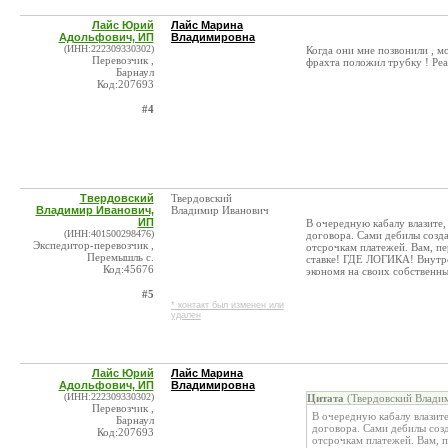
Лайс Юрий
Лайс Марина
Адольфович, ИП
Владимировна
(ИНН:222309330302)
Когда они мне позвонили , м
Перевозчик ,
фрахта положил трубку ! Реал
Барнаул
Код:207693
#4
Твердовский
Твердовский
Владимир Иванович,
Владимир Иванович
ИП
В очередную кабалу влазите, 
(ИНН:401500298476)
договора. Сами дебилы созда
Экспедитор-перевозчик ,
отсрочкам платежей. Вам, пе
Перемышль с.
ставке! ГДЕ ЛОГИКА! Внутрен
Код:45676
экономя на своих собственны
#5
* контакт был изменен или
удален
Лайс Юрий
Лайс Марина
Адольфович, ИП
Владимировна
(ИНН:222309330302)
Цитата
(Твердовский Владим
Перевозчик ,
В очередную кабалу влазите,
Барнаул
договора. Сами дебилы созд
Код:207693
отсрочкам платежей. Вам, п