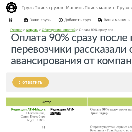
Грузы
Поиск грузов
Машины
Поиск машин
Грузо
Ваши грузы
Добавить груз
Ваши машины
Главная
>
Форумы
>
Обсуждение новостей
>
Оплата 90% сразу пос...
Оплата 90% сразу после 
перевозчики рассказали 
авансирования от компан
ОТВЕТИТЬ
Автор
Редакция АТИ-Медиа
Редакция АТИ-
Оплата 90% сразу после по
IT-компания ,
Медиа
Трак Радар
Санкт-Петербург
Код:1971890
О преимуществах сервиса ав
#1
Компания «Трак Радар», во 