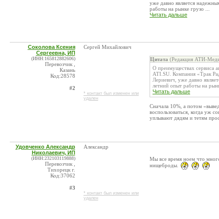
уже давно является надежным
работы на рынке грузо ...
Читать дальше
Соколова Ксения
Сергей Михайлович
Сергеевна, ИП
(ИНН:165812882606)
Цитата
(Редакция АТИ-Меди
Перевозчик ,
О преимуществах сервиса а
Казань
ATI.SU. Компания «Трак Ра
Код:28578
Лериевич, уже давно являет
летний опыт работы на рынке
#2
Читать дальше
* контакт был изменен или
удален
Сначала 10%, а потом «выве
воспользоваться, когда уж с
уплывают дядям и тетям прос
Удовченко Александр
Александр
Николаевич, ИП
(ИНН:232103119888)
Мы все время ноем что много
Перевозчик ,
нищеброды.
Тихорецк г.
Код:37062
#3
* контакт был изменен или
удален