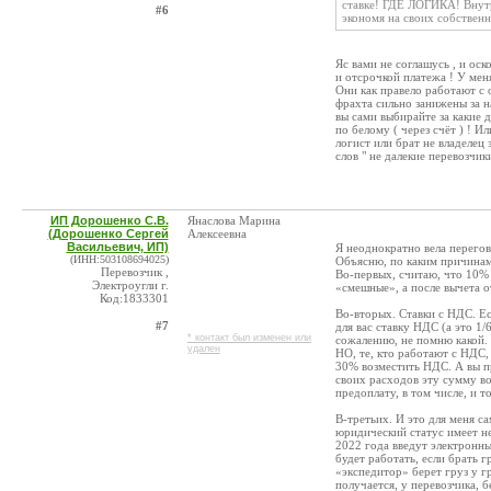
ставке! ГДЕ ЛОГИКА! Внутр
#6
экономя на своих собствен
Яс вами не соглашусь , и оск
и отсрочкой платежа ! У меня
Они как правело работают с 
фрахта сильно занижены за на
вы сами выбирайте за какие 
по белому ( через счёт ) ! И
логист или брат не владелец 
слов " не далекие перевозчики
ИП Дорошенко С.В.
Янаслова Марина
(Дорошенко Сергей
Алексеевна
Васильевич, ИП)
Я неоднократно вела перегов
(ИНН:503108694025)
Объясню, по каким причинам
Перевозчик ,
Во-первых, считаю, что 10% 
Электроугли г.
«смешные», а после вычета о
Код:1833301
Во-вторых. Ставки с НДС. Ес
#7
для вас ставку НДС (а это 1
* контакт был изменен или
сожалению, не помню какой. 
удален
НО, те, кто работают с НДС, 
30% возместить НДС. А вы пр
своих расходов эту сумму во
предоплату, в том числе, и т
В-третьих. И это для меня с
юридический статус имеет н
2022 года введут электронны
будет работать, если брать 
«экспедитор» берет груз у г
получается, у перевозчика, б