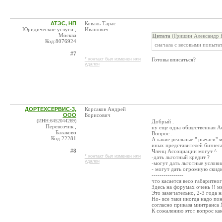
АТЭС, НП
Коваль Тарас
Юридические услуги ,
Иванович
Москва
Цитата
(Гришин Александр 
Код:8076924
сначала с весовыми попытать
#7
* контакт был изменен или
Готовы вписаться?
удален
ДОРТЕХСЕРВИС-3,
Корсаков Андрей
ООО
Борисович
(ИНН:6452044269)
Добрый .
Перевозчик ,
ну еще одна общественная А
Балаково
Вопрос .
Код:22281
А какие реальные " рычаги" 
иных представителей бизнес
#8
Членц Ассоциации могут ^
* контакт был изменен или
-дать льготный кредит ?
удален
-могут дать льготные услови
- могут дать огромную скидк
----------------
что касается весо габаритног
Здесь на форумах очень !! м
Это замечательно, 2-3 года 
Но- все таки иногда надо по
согласно приказа минтранса 
К сожалению этот вопрос как