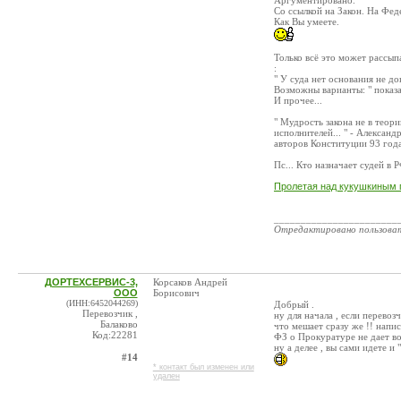
Аргументировано.
Со ссылкой на Закон. На Фед
Как Вы умеете.
Только всё это может рассыпа
:
" У суда нет основания не д
Возможны варианты: " показан
И прочее...
" Мудрость закона не в теори
исполнителей... " - Алексан
авторов Конституции 93 года
Пс... Кто назначает судей в 
Пролетая над кукушкиным г
_______________________
Отредактировано пользова
ДОРТЕХСЕРВИС-3,
Корсаков Андрей
ООО
Борисович
(ИНН:6452044269)
Добрый .
Перевозчик ,
ну для начала , если перево
Балаково
что мешает сразу же !! напис
Код:22281
ФЗ о Прокуратуре не дает в
ну а делее , вы сами идете и 
#14
* контакт был изменен или
удален