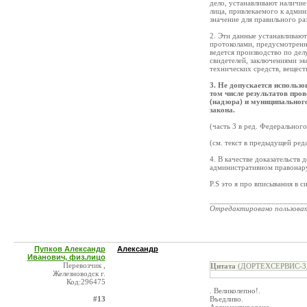
дело, устанавливают наличи
лица, привлекаемого к админ
значение для правильного ра
2. Эти данные устанавливаю
протоколами, предусмотренн
ведется производство по де
свидетелей, заключениями э
технических средств, вещест
3. Не допускается использ
том числе результатов пров
(надзора) и муниципальног
закона.
(часть 3 в ред. Федеральног
(см. текст в предыдущей ред
4. В качестве доказательств
административном правонару
P.S это я про вписывания в 
_______________________
Отредактировано пользова
Пупков Александр
Александр
Иванович, физ.лицо
Перевозчик ,
Цитата
(ДОРТЕХСЕРВИС-3, 
Железноводск г.
Код:296475
. Великолепно!.
#13
Въедливо.