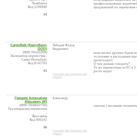
Челябинск
профессиональных водителей,
Код:2296940
предложений по перевозкам в
#4
CargoBalt (КаргоБалт,
Лебедев Федор
ООО)
Андреевич
(ИНН:7816262998)
пока мы все дружно будем во
Экспедитор-перевозчик ,
зч,топливо и расходники иде
Санкт-Петербург
происходит)
Код:6145765
О чем дальше говорить?
Те же перевозчики из ЕС в 3
#5
роста затрат
* контакт был изменен или
удален
Гришин Александр
Александр
Юрьевич, ИП
(ИНН:760400107700)
сначала с весовыми попытатьс
Грузовладелец-перевозчик
,
Ярославль
Код:900242
#6
* контакт был изменен или
удален