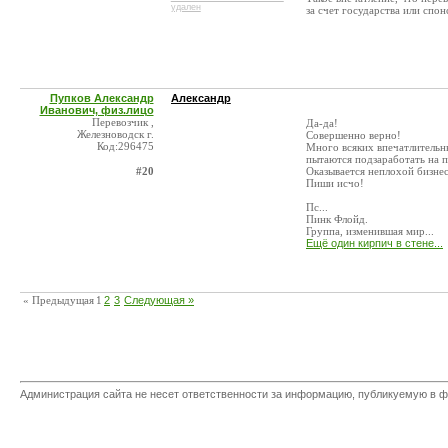
удален
за счет государства или спо
Пупков Александр
Александр
Иванович, физ.лицо
Перевозчик ,
Да-да!
Железноводск г.
Совершенно верно!
Код:296475
Много всяких впечатлительн
пытаются подзаработать на п
#20
Оказывается неплохой бизне
Пиши исчо!
Пс...
Пинк Флойд.
Группа, изменившая мир...
Ещё один кирпич в стене...
« Предыдущая
1
2
3
Следующая »
Администрация сайта не несет ответственности за информацию, публикуемую в ф