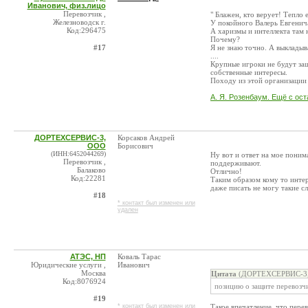
Иванович, физ.лицо
Перевозчик ,
" Блажен, кто верует! Тепло е
Железноводск г.
У покойного Валерь Евгенича
Код:296475
А харизмы и интеллекта там н
Почему?
#17
Я не знаю точно. А выкладыв
....
Крупные игроки не будут за
собственные интересы.
Походу из этой организации
А. Я. Розенбаум. Ещё с ост
ДОРТЕХСЕРВИС-3,
Корсаков Андрей
ООО
Борисович
(ИНН:6452044269)
Ну вот и ответ на мое поним
Перевозчик ,
поддерживают.
Балаково
Отлично!
Код:22281
Таким образом кому то интере
даже писать не могу такие сло
#18
* контакт был изменен или
удален
АТЭС, НП
Коваль Тарас
Юридические услуги ,
Иванович
Москва
Цитата
(ДОРТЕХСЕРВИС-3, 
Код:8076924
позицию о защите перевозч
#19
* контакт был изменен или
Такое впечатление, что пер