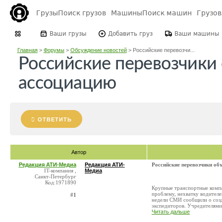
Грузы
Поиск грузов
Машины
Поиск машин
Грузо
Ваши грузы
Добавить груз
Ваши машины
Главная
>
Форумы
>
Обсуждение новостей
>
Российские перевозчи...
Российские перевозчики
ассоциацию
ОТВЕТИТЬ
Автор
Редакция АТИ-Медиа
Редакция АТИ-
Российские перевозчики об
IT-компания ,
Медиа
Санкт-Петербург
Код:1971890
Крупные транспортные компа
проблему, нехватку водителе
#1
недели СМИ сообщили о созд
экспедиторов. Учредителями 
Читать дальше