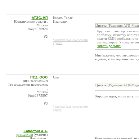
АТЭС, НП
Коваль Тарас
Юридические услуги ,
Иванович
Москва
Цитата
(Редакция АТИ-Меди
Код:8076924
Крупные транспортные комп
проблему, нехватку водител
#2
недели СМИ сообщили о соз
* контакт был изменен или
экспедиторов. Учредителями
удален
Читать дальше
Мне кажется, что заголовок
видимо, в Ассоциацию начну
ГП11, ООО
Олег
(ИНН:9704003572)
Грузовладелец-перевозчик
Цитата
(Редакция АТИ-Меди
,
Москва
Код:2875597
Хорошая идея, готов вступит
#3
* контакт был изменен или
удален
Савостин А.А,
физ.лицо
(удалена)
Диспетчер ,
Если дифицит водителей, на 