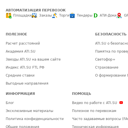
АВТОМАТИЗАЦИЯ ПЕРЕВОЗОК
Площадки
Заказы
Торги
Тендеры
АТИ-Доки
G
ПОЛЕЗНОЕ
БЕЗОПАСНОСТЬ
Расчет расстояний
ATI.SU о безопасн
Академия ATI.SU
Памятка по прове
Звезды ATI.SU на вашем сайте
Светофор+
Индекс ATI.SU FTL РФ
Страхование
Средние ставки
О формировании 
Выгодные направления
ИНФОРМАЦИЯ
ПОМОЩЬ
Блог
Видео по работе с ATI.SU
Эксклюзивные материалы
Полезное по перевозкам
Политика конфиденциальности
Часто задаваемые вопросы (FA
Общие положения
Техническая информация