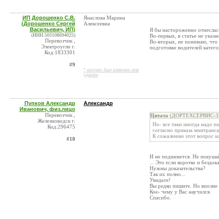
ИП Дорошенко С.В.
Янаслова Марина
(Дорошенко Сергей
Алексеевна
Васильевич, ИП)
Я бы настороженно отнеслас
(ИНН:503108694025)
Во-первых, в статье не указа
Перевозчик ,
Во-вторых, не понимаю, что
Электроугли г.
подготовке водителей катего
Код:1833301
#9
* контакт был изменен или
удален
Пупков Александр
Александр
Иванович, физ.лицо
Перевозчик ,
Цитата
(ДОРТЕХСЕРВИС-3, 
Железноводск г.
Но- все таки иногда надо п
Код:296475
согласно приказа минтранса
К сожалению этот вопрос ка
#10
И не поднимется. Не покушайт
... Это если коротко и бездок
Нужны доказательства?
Так их полно...
Увидьте!
Вы редко пишите. Но вполне
Кое- чему у Вас научился.
Спасибо.