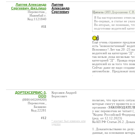
Лаптев Александр
Лаптев
Сергеевич, физ.лицо
Александр
Перевозчик ,
Сергеевич
Цитата
(ИП Дорошенко С.В. 
Ишимбай г.
Я бы настороженно отнесла
Код:1121840
Во-первых, в статье не ука
Во-вторых, не понимаю, чт
#11
подготовке водителей катег
Ещё очень странное предложен
есть "новоиспеченный" водит
Вспомнил ! Лет так 20 -25 н
водителей на категорию "Д" .
так нельзя ,пока несколько 
категорией "Д" . Правда пор
водителей из за того что по
Сейчас даже не надо создава
автомобили . Предложат попр
.
ДОРТЕХСЕРВИС-3,
Корсаков Андрей
ООО
Борисович
(ИНН:6452044269)
полагаю, что при всех ситуа
Перевозчик ,
которые смогут привести в 
Балаково
органами
-ЗАКОНОДАТЕЛЬ
Код:22281
у нас перевозчик не читает 
"Кодекс Российской Федерац
#12
(ред. от 12.12.2023)
* контакт был изменен или
КоАП РФ Статья 26.2. Доказа
удален
1. Доказательствами по дел
данные, на основании которы