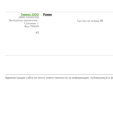
Тиврез, ООО
Роман
(ИНН:3245001350)
Экспедитор-перевозчик ,
Срочно на склады ВБ
Супонево с.
Код:780649
#2
Администрация сайта не несет ответственности за информацию, публикуемую в ф