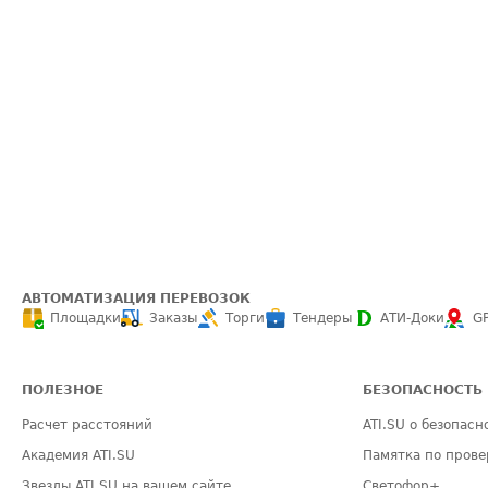
АВТОМАТИЗАЦИЯ ПЕРЕВОЗОК
Площадки
Заказы
Торги
Тендеры
АТИ-Доки
G
ПОЛЕЗНОЕ
БЕЗОПАСНОСТЬ
Расчет расстояний
ATI.SU о безопасн
Академия ATI.SU
Памятка по прове
Звезды ATI.SU на вашем сайте
Светофор+