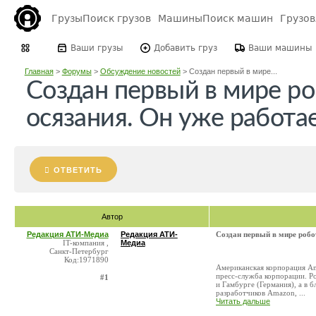
Грузы
Поиск грузов
Машины
Поиск машин
Грузо
Ваши грузы
Добавить груз
Ваши машины
Главная
>
Форумы
>
Обсуждение новостей
>
Создан первый в мире...
Создан первый в мире ро
осязания. Он уже работа
ОТВЕТИТЬ
Автор
Редакция АТИ-Медиа
Редакция АТИ-
Создан первый в мире робот
IT-компания ,
Медиа
Санкт-Петербург
Код:1971890
Американская корпорация Am
пресс-служба корпорации. Ро
#1
и Гамбурге (Германия), а в 
разработчиков Amazon, ...
Читать дальше