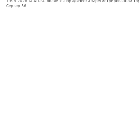
1998-2026
© ATI.SU является юридически зарегистрированной то
Сервер
56