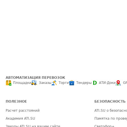
АВТОМАТИЗАЦИЯ ПЕРЕВОЗОК
Площадки
Заказы
Торги
Тендеры
АТИ-Доки
G
ПОЛЕЗНОЕ
БЕЗОПАСНОСТЬ
Расчет расстояний
ATI.SU о безопасн
Академия ATI.SU
Памятка по прове
Звезды ATI.SU на вашем сайте
Светофор+