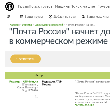
Грузы
Поиск грузов
Машины
Поиск машин
Грузо
Ваши грузы
Добавить груз
Ваши машины
Главная
>
Форумы
>
Обсуждение новостей
>
"Почта России" начне...
"Почта России" начнет д
в коммерческом режиме
ОТВЕТИТЬ
Автор
Редакция АТИ-Медиа
Редакция АТИ-
"Почта России" начнет до
IT-компания ,
Медиа
Санкт-Петербург
Код:1971890
"Почта России" в 2022 году 
сообщил глава компании Мак
#1
первым годом, когда мы неск
режиме пилотирования. М ...
Читать дальше