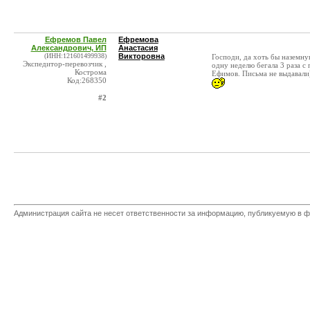
Ефремов Павел
Ефремова
Александрович, ИП
Анастасия
(ИНН:121601499938)
Викторовна
Господи, да хоть бы наземную
Экспедитор-перевозчик ,
одну неделю бегала 3 раза с
Кострома
Ефимов. Письма не выдавали)
Код:268350
#2
Администрация сайта не несет ответственности за информацию, публикуемую в ф