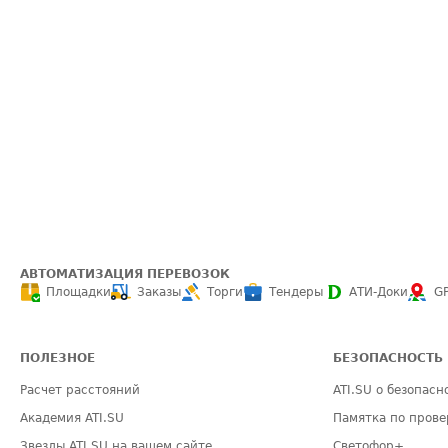
АВТОМАТИЗАЦИЯ ПЕРЕВОЗОК
Площадки
Заказы
Торги
Тендеры
АТИ-Доки
G
ПОЛЕЗНОЕ
БЕЗОПАСНОСТЬ
Расчет расстояний
ATI.SU о безопасн
Академия ATI.SU
Памятка по прове
Звезды ATI.SU на вашем сайте
Светофор+