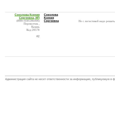
Соколова Ксения
Соколова
Сергеевна, ИП
Ксения
(ИНН:165812882606)
Сергеевна
Не с логистикой надо решать,
Перевозчик ,
Казань
Код:28578
#2
Администрация сайта не несет ответственности за информацию, публикуемую в ф