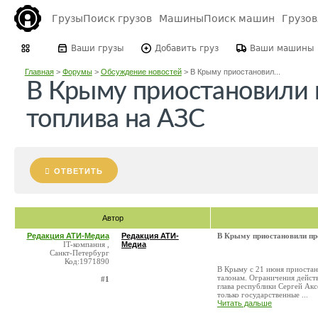
Грузы
Поиск грузов
Машины
Поиск машин
Грузо
Ваши грузы
Добавить груз
Ваши машины
Главная
>
Форумы
>
Обсуждение новостей
>
В Крыму приостановил...
В Крыму приостановили
топлива на АЗС
ОТВЕТИТЬ
Автор
Редакция АТИ-Медиа
Редакция АТИ-
В Крыму приостановили пр
IT-компания ,
Медиа
Санкт-Петербург
Код:1971890
В Крыму с 21 июня приостан
талонам. Ограничения действ
#1
глава республики Сергей Акс
только государственные ...
Читать дальше