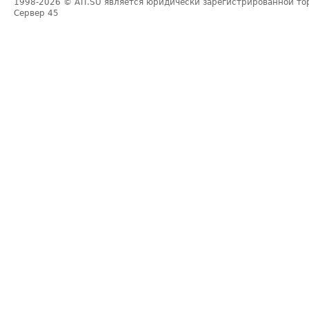
1998-2026
© ATI.SU является юридически зарегистрированной то
Сервер
45