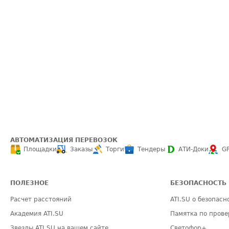
АВТОМАТИЗАЦИЯ ПЕРЕВОЗОК
Площадки
Заказы
Торги
Тендеры
АТИ-Доки
G
ПОЛЕЗНОЕ
БЕЗОПАСНОСТЬ
Расчет расстояний
ATI.SU о безопасн
Академия ATI.SU
Памятка по прове
Звезды ATI.SU на вашем сайте
Светофор+