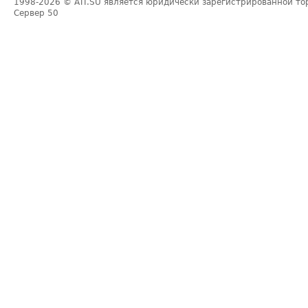
1998-2026
© ATI.SU является юридически зарегистрированной то
Сервер
50