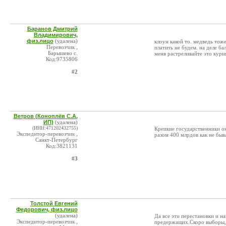
Баранов Дмитрий
Владимирович,
физ.лицо
(удалена)
клоун какой то. медведь тож
Перевозчик ,
платить не будем. на деле ба
Барышево с.
меня растреливайте это кури
Код:9735806
#2
Ветров (Коноплёв С.А.
ИП)
(удалена)
(ИНН:471202432755)
Крепкие государственники он
Экспедитор-перевозчик ,
разом 400 млрдов как не быв
Санкт-Петербург
Код:3821131
#3
Толстой Евгений
Федорович, физ.лицо
(удалена)
Да все эти перестановки и на
Экспедитор-перевозчик ,
предержащих.Скоро выборы,у