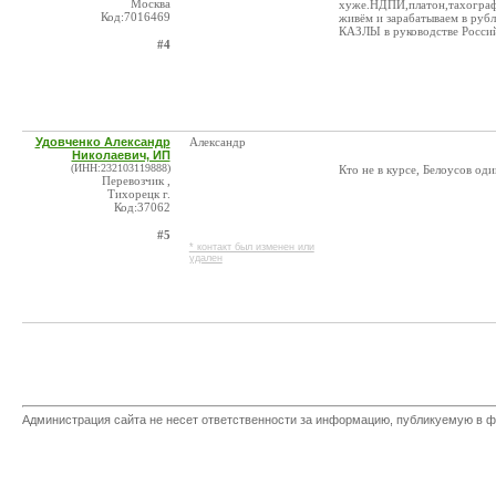
Москва
хуже.НДПИ,платон,тахограф,с
Код:7016469
живём и зарабатываем в рубля
КАЗЛЫ в руководстве Россий
#4
Удовченко Александр
Александр
Николаевич, ИП
(ИНН:232103119888)
Кто не в курсе, Белоусов од
Перевозчик ,
Тихорецк г.
Код:37062
#5
* контакт был изменен или
удален
Администрация сайта не несет ответственности за информацию, публикуемую в ф