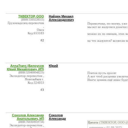
ТКВЕКТОР, ООО
Найден Михаил
(ИНН:5503228515)
Александрович
Грузовладелец-перевозчик
Перевозчики, по-моему, уже 
,
мы вот не жалуемся доначис
Омск
Код:653183
можно их по именам, этих ма
#2
на что жалуются? коллегам 
AnnaTrans (Белоусов
Юрий
Юрий Михайлович, ИП)
(ИНН:320400048223)
Платон пусть просят
Экспедитор-перевозчик ,
А вот чтоб расценки увеличи
Новозыбков г.
Иначе ценник ещё ниже буде
Код:324053
#3
Соколов Александр
Соколов
Анатольевич, ИП
Александр
(ИНН:760304959734)
Цитата
(ТКВЕКТОР, ООО @ 1
Экспедитор-перевозчик ,
изменение с 01.09.2025.