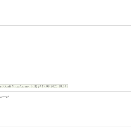
ов Юрий Михайлович, ИП) @ 17.09.2025 18:04)
ается?