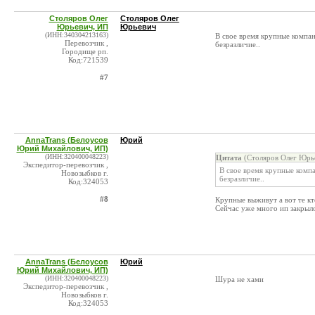
Столяров Олег
Столяров Олег
Юрьевич, ИП
Юрьевич
(ИНН:340304213163)
В свое время крупные компан
Перевозчик ,
безразличие..
Городище рп.
Код:721539
#7
AnnaTrans (Белоусов
Юрий
Юрий Михайлович, ИП)
(ИНН:320400048223)
Цитата
(Столяров Олег Юрье
Экспедитор-перевозчик ,
В свое время крупные компа
Новозыбков г.
безразличие..
Код:324053
#8
Крупные выживут а вот те к
Сейчас уже много ип закрыл
AnnaTrans (Белоусов
Юрий
Юрий Михайлович, ИП)
(ИНН:320400048223)
Шура не хами
Экспедитор-перевозчик ,
Новозыбков г.
Код:324053