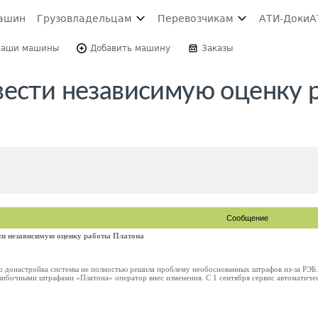
ашин
Грузовладельцам
Перевозчикам
АТИ-Доки
А
Ваши машины
Добавить машину
Заказы
вести независимую оценку 
Сообщение
ти независимую оценку работы Платона
то донастройка системы не полностью решила проблему необоснованных штрафов из-за РЭБ
шибочными штрафами «Платона» оператор внес изменения. С 1 сентября сервис автоматичес