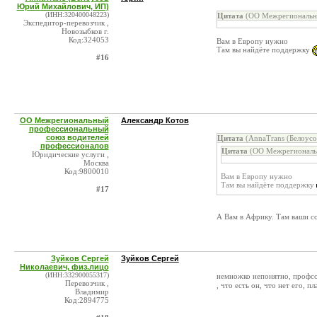
Юрий Михайлович, ИП)
(ИНН:320400048223)
Цитата
(ОО Межрегиональны
Экспедитор-перевозчик ,
Новозыбков г.
Код:324053
Вам в Европу нужно
Там вы найдёте поддержку
#16
ОО Межрегиональный
Александр Котов
профессиональный
союз водителей
Цитата
(AnnaTrans (Белоус
профессионалов
Цитата
(ОО Межрегиональн
Юридические услуги ,
Москва
Код:9800010
Вам в Европу нужно
Там вы найдёте поддержку
#17
А Вам в Африку. Там ваши 
Зуйков Сергей
Зуйков Сергей
Николаевич, физ.лицо
(ИНН:332900055317)
немножко непонятно, профсо
Перевозчик ,
, что есть он, что нет его, 
Владимир
Код:2894775