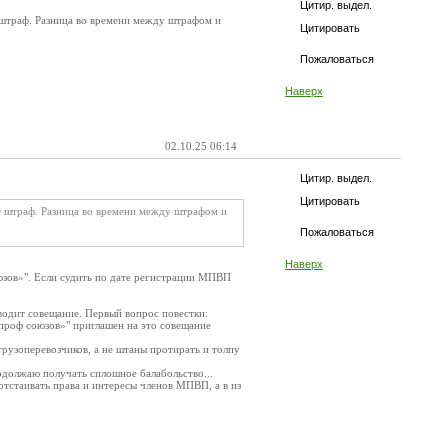
Цитир. выдел.
т штраф. Разница во времени между штрафом и
Цитировать
Пожаловаться
Наверх
02.10.25 06:14
Цитир. выдел.
Цитировать
ют штраф. Разница во времени между штрафом и
Пожаловаться
Наверх
юзов»". Если судить по дате регистрации МПВП
одит совещание. Первый вопрос повестки:
проф союзов»" приглашен на это совещание
рузоперевозчиков, а не штаны протирать и толпу
родолжаю получать сплошное балабольство...
отстаивать права и интересы членов МПВП, а в из