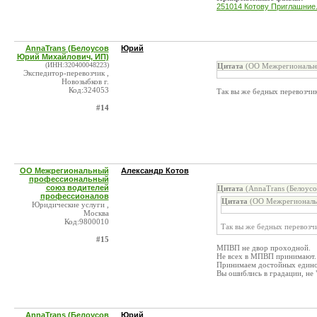
251014 Котову Приглашние.
AnnaTrans (Белоусов
Юрий
Юрий Михайлович, ИП)
(ИНН:320400048223)
Цитата
(ОО Межрегиональны
Экспедитор-перевозчик ,
Новозыбков г.
Код:324053
Так вы же бедных перевозчи
#14
ОО Межрегиональный
Александр Котов
профессиональный
союз водителей
Цитата
(AnnaTrans (Белоус
профессионалов
Цитата
(ОО Межрегиональн
Юридические услуги ,
Москва
Код:9800010
Так вы же бедных перевозч
#15
МПВП не двор проходной.
Не всех в МПВП принимают.
Принимаем достойных един
Вы ошиблись в градации, не
AnnaTrans (Белоусов
Юрий