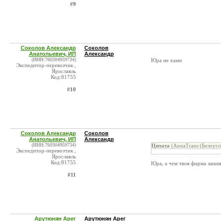
#9
Соколов Александр
Соколов
Анатольевич, ИП
Александр
(ИНН:760304959734)
Юра не хами
Экспедитор-перевозчик ,
Ярославль
Код:81755
#10
Соколов Александр
Соколов
Анатольевич, ИП
Александр
(ИНН:760304959734)
Цитата
(AnnaTrans (Белоус
Экспедитор-перевозчик ,
Ярославль
Код:81755
Юра, а чем твоя фирма заним
#11
Арутюнян Арег
Арутюнян Арег