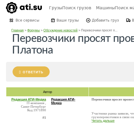
Грузы
Поиск грузов
Машины
Поиск м
Все сервисы
Ваши грузы
Добавить груз
Главная
>
Форумы
>
Обсуждение новостей
>
Перевозчики просят п...
Перевозчики просят про
Платона
ОТВЕТИТЬ
Автор
Редакция АТИ-Медиа
Редакция АТИ-
Перевозчики просят провес
IT-компания ,
Медиа
Санкт-Петербург
Код:1971890
Участники рынка заявили, ч
грузоперевозчиков в связи о
#1
Читать дальше