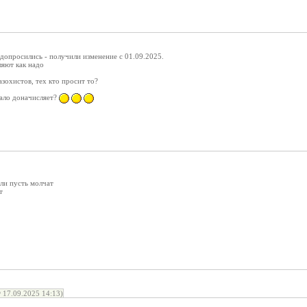
допросились - получили изменение с 01.09.2025.
ляют как надо
зохистов, тех кто просит то?
мало доначисляет?
ли пусть молчат
т
7.09.2025 14:13)