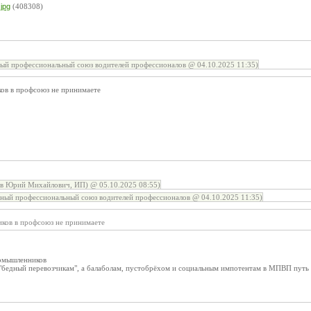
jpg
(408308)
й профессиональный союз водителей профессионалов @ 04.10.2025 11:35)
ков в профсоюз не принимаете
ов Юрий Михайлович, ИП) @ 05.10.2025 08:55)
ый профессиональный союз водителей профессионалов @ 04.10.2025 11:35)
иков в профсоюз не принимаете
омышленников
 "бедный перевозчикам", а балаболам, пустобрёхом и социальным импотентам в МПВП путь 