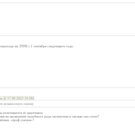
?
переходе на ЭТРН с 1 сентября следующего года.
а @ 17.09.2025 10:39)
ти независимую оценку
а оплачивается её заказчиком.
нзия на проведение подобного рода экспертизы и сколько она стоит?
онятных «проф союзов»?