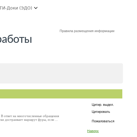
ТИ-Доки (ЭДО)
Правила размещения информации
работы
Цитир. выдел.
Цитировать
. В ответ на многочисленные обращения
ки достраивает маршрут фуры, если ...
Пожаловаться
Наверх