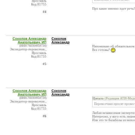
Ярославль
Код:81755
Про какие именно идет речь
#4
Соколов Александр
Соколов
Анатольевич, ИП
Александр
(ИНН:760304959734)
Напоминаю об обязательном 
Экспедитор-перевозчик ,
Все готовы?
Ярославль
Код:81755
#5
Соколов Александр
Соколов
Анатольевич, ИП
Александр
(ИНН:760304959734)
Цитата
(Редакция АТИ-Меди
Экспедитор-перевозчик ,
Перевозчики просят провес
Ярославль
Код:81755
Любая независимая экспертиз
#6
Интересно, у кого есть лице
Или это те балаболы из неп