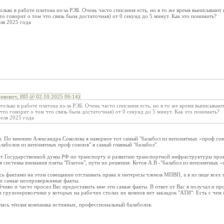
лько в работе платона из-за РЭБ. Очень часто списания есть, но в то же время выписываю
то говорит о том что связь была достаточная) от 0 секунд до 5 минут. Как это понимать?
еля 2025 года
икович, ИП @ 02.10.2025 06:14)
олько в работе платона из-за РЭБ. Очень часто списания есть, но в то же время выписыва
(что говорит о том что связь была достаточная) от 0 секунд до 5 минут. Как это понимать?
реля 2025 года
. По мнению Александра Соколова я наверное тот самый "балабол из непонятных «проф со
лаболов из непонятных проф союзов" я самый главный "балабол".
ет Государственной думы РФ по транспорту и развитию транспортной инфраструктуры пров
системы взимания платы "Платон", пути их решения. Котов А.В -"балабол из непонятных «
 фактами на этом совещании отстаивать права и интересы членов МПВП, а в из лице всех г
ти самые неопровержимые факты.
чиво и часто просил Вас предоставить мне эти самые факты. В ответ от Вас я получал и п
грузоперевозчики у которых на рабочих столах их компов нет закладок "АТИ". Есть с чем 
.
лась тёплая компашка истинных, профессиональный балаболов.