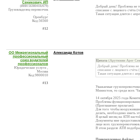
Сеникович, ИП
(ИНН:563804182679)
Добрый день! Проблема не то
Грузовладелец-перевозчик
списание с лицевого счёта (ч
,
Такая ситуация длится с апр
Оренбург
Код:56560
#12
ОО Межрегиональный
Александр Котов
профессиональный
союз водителей
Цитата
(Арутюнян Арег Сен
профессионалов
Добрый день! Проблема не т
Юридические услуги ,
списание с лицевого счёта 
Москва
Такая ситуация длится с ап
Код:9800010
#13
Уважаемые грузоперевозчики
Минюстом, то среди всех "ба
14 октября 2025 года Комит
Проблемы функционирования 
(Приглашение прилагаю).
Для того чтобы вооружившись
делать, необходимо иметь э
Я целый месяц на АТИ настой
Документы мне предоставили 
лице всех грузоперевозчиков
В этом разделе АТИ подобра
Прикрепленные файлы: