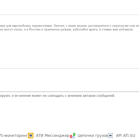
кции для европейских перевозчиков. Значит, с ними можно договориться о перегрузке или п
ни могут ехать, и в Россию и транзитом дальше, работайте враги, и ставки вам добавили.
оруме, и ее мнение может не совпадать с мнением авторов сообщений.
PS-мониторинг
АТИ Мессенджер
Цепочки грузов
API ATI.SU