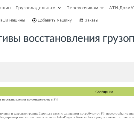
ашин
Грузовладельцам
Перевозчикам
АТИ-Доки
А
Ваши машины
Добавить машину
Заказы
тивы восстановления грузоп
Сообщение
ы восстановления грузоперевозок в РФ
ичения и закрытие границ Европы в связи с санкциями потребуют от РФ перестройки транс
Гендиректор консалтинговой компании InfraProjects Алексей Безбородов считает, что автопе