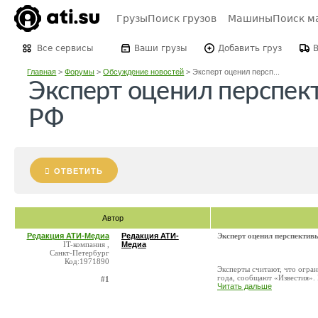
Грузы
Поиск грузов
Машины
Поиск м
Все сервисы
Ваши грузы
Добавить груз
Главная
>
Форумы
>
Обсуждение новостей
>
Эксперт оценил персп...
Эксперт оценил перспек
РФ
ОТВЕТИТЬ
Автор
Редакция АТИ-Медиа
Редакция АТИ-
Эксперт оценил перспектив
IT-компания ,
Медиа
Санкт-Петербург
Код:1971890
Эксперты считают, что огран
года, сообщают «Известия». 
#1
Читать дальше