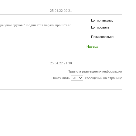
25.04.22 09:21
Цитир. выдел.
ерецепке грузов." Я один этот маразм прочитал?
Цитировать
Пожаловаться
Наверх
25.04.22 21:30
Правила размещения информации
Показывать
сообщений на странице