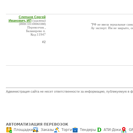
Слепцов Сергей
Иванович, ИП
(удалена)
(ИНН:331100063388)
"РФ не ввела зеркальные сан
Перевозчик ,
Ау эксперт. Им не закрыто, о
Балакирево п.
Код:11947
#2
Администрация сайта не несет ответственности за информацию, публикуемую в ф
АВТОМАТИЗАЦИЯ ПЕРЕВОЗОК
Площадки
Заказы
Торги
Тендеры
АТИ-Доки
G