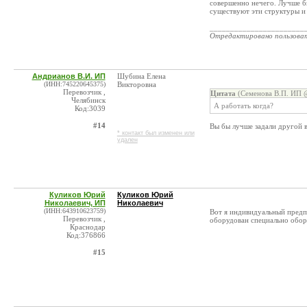
совершенно нечего. Лучше бы
существуют эти структуры и
_______________________
Отредактировано пользова
Андрианов В.И. ИП
Шубина Елена
(ИНН:745220645375)
Викторовна
Перевозчик ,
Цитата
(Семенова В.П. ИП @
Челябинск
А работать когда?
Код:3039
#14
Вы бы лучше задали другой в
* контакт был изменен или
удален
Куликов Юрий
Куликов Юрий
Николаевич, ИП
Николаевич
(ИНН:643910623759)
Вот я индивидуальный предпр
Перевозчик ,
оборудован специально обору
Краснодар
Код:376866
#15