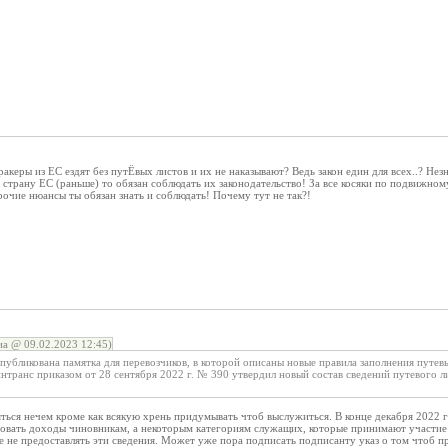
акеры из ЕС ездят без путЁвых листов и их не наказывают? Ведь закон един для всех..? Незн
в страну ЕС (раньше) то обязан соблюдать их законодательство! За все косяки по подвижном
очие нюансы ты обязан знать и соблюдать! Почему тут не так?!
а @ 09.02.2023 12:45)
публикована памятка для перевозчиков, в которой описаны новые правила заполнения путев
транс приказом от 28 сентября 2022 г. № 390 утвердил новый состав сведений путевого лис
яться нечем кроме как всякую хрень придумывать чтоб выслужиться. В конце декабря 2022
ровать доходы чиновникам, а некоторым категориям служащих, которые принимают участие
се не предоставлять эти сведения. Может уже пора подписать подписанту указ о том чтоб пр