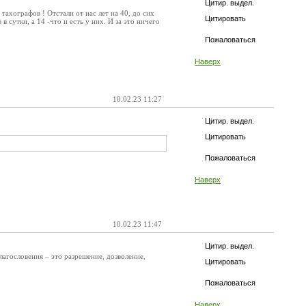
Цитир. выдел.
тахографов ! Отстали от нас лет на 40, до сих
Цитировать
 сутки, а 14 -что и есть у них. И за это ничего
Пожаловаться
Наверх
10.02.23 11:27
Цитир. выдел.
Цитировать
Пожаловаться
Наверх
10.02.23 11:47
Цитир. выдел.
агословения – это разрешение, дозволение,
Цитировать
Пожаловаться
Наверх