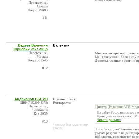
Перевозчик ,
Самара
Код:2019883
#11
Ведеев Валентин
Валентин
Юрьевич, физ.лицо
Перевозчик ,
Мне вот интересно,почему тр
Москва
Меня так учили! Если я еду 
Код:2801545
Дозволы,платные дороги и пр
#12
Андрианов В.И. ИП
Шубина Елена
(ИНН:745220645375)
Викторовна
Перевозчик ,
Цитата
(Редакция АТИ-Меди
Челябинск
На сайте Ространснадзора о
Код:3039
Приводим её без купюр. Мин
Читать дальше
#13
* контакт был изменен или
удален
Этим "господам" больше зан
указом разрешил не деклари
ней задачи, разрешается вов