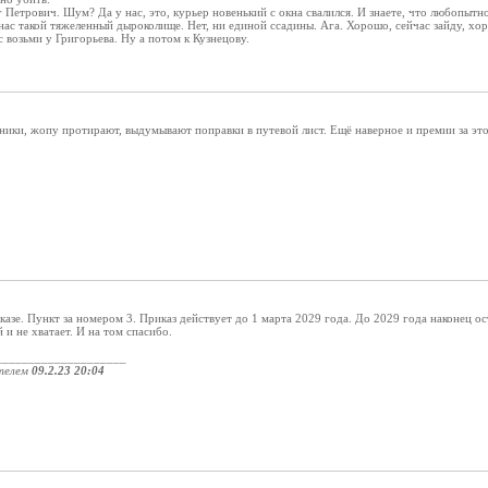
ег Петрович. Шум? Да у нас, это, курьер новенький с окна свалился. И знаете, что любопыт
у нас такой тяжеленный дыроколище. Нет, ни единой ссадины. Ага. Хорошо, сейчас зайду, хор
 возьми у Григорьева. Ну а потом к Кузнецову.
ьники, жопу протирают, выдумывают поправки в путевой лист. Ещё наверное и премии за эт
азе. Пункт за номером 3. Приказ действует до 1 марта 2029 года. До 2029 года наконец ост
 и не хватает. И на том спасибо.
____________________
телем
09.2.23 20:04