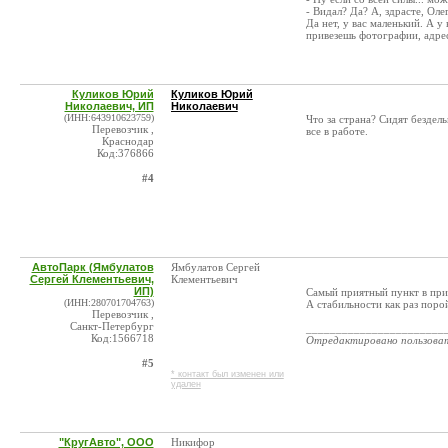
- Видал? Да? А, здрасте, Ол
Да нет, у вас маленький. А 
привезешь фотографии, адрес
Куликов Юрий
Куликов Юрий
Николаевич, ИП
Николаевич
(ИНН:643910623759)
Что за страна? Сидят бездел
Перевозчик ,
все в работе.
Краснодар
Код:376866
#4
АвтоПарк (Ямбулатов
Ямбулатов Сергей
Сергей Клементьевич,
Клементьевич
ИП)
Самый приятный пункт в прик
(ИНН:280701704763)
А стабильности как раз порой
Перевозчик ,
Санкт-Петербург
_______________________
Код:1566718
Отредактировано пользова
#5
* контакт был изменен или
удален
"КругАвто", ООО
Никифор