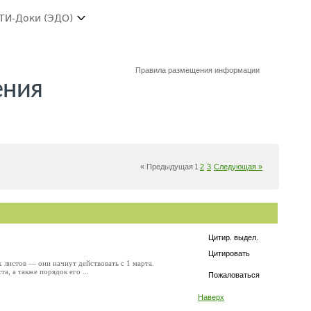
ТИ-Доки (ЭДО)
Правила размещения информации
ения
« Предыдущая
1
2
3
Следующая »
Цитир. выдел.
Цитировать
 листов — они начнут действовать с 1 марта.
, а также порядок его ...
Пожаловаться
Наверх