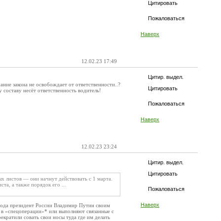
Цитировать
Пожаловаться
Наверх
12.02.23 17:49
Цитир. выдел.
ание закона не освобождает от ответственности..?
Цитировать
у составу несёт ответственность водитель!
Пожаловаться
Наверх
12.02.23 23:24
Цитир. выдел.
Цитировать
ых листов — они начнут действовать с 1 марта.
та, а также порядок его ...
Пожаловаться
Наверх
 года президент России Владимир Путин своим
 в «спецоперации»* или выполняют связанные с
екратили совать свои носы туда где им делать