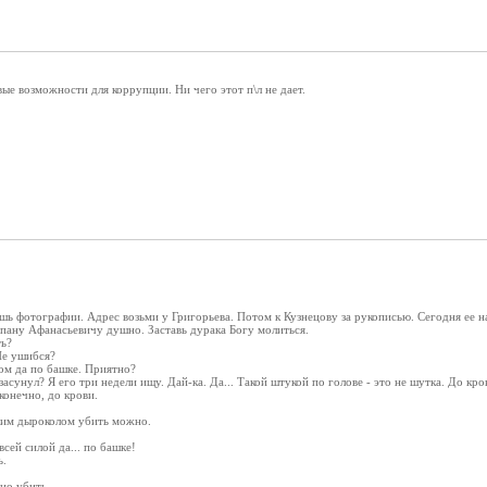
ые возможности для коррупции. Ни чего этот п\л не дает.
шь фотографии. Адрес возьми у Григорьева. Потом к Кузнецову за рукописью. Сегодня ее на
епану Афанасьевичу душно. Заставь дурака Богу молиться.
ть?
 Не ушибся?
ом да по башке. Приятно?
засунул? Я его три недели ищу. Дай-ка. Да... Такой штукой по голове - это не шутка. До кр
конечно, до крови.
аким дыроколом убить можно.
всей силой да... по башке!
ь.
жно убить.