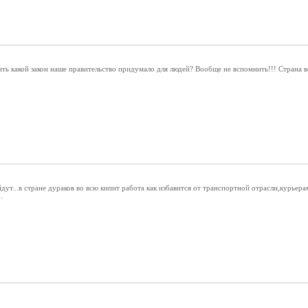
ть какой закон наше правительство придумало для людей? Вообще не вспомнить!!! Страна в
дут...в стране дураков во всю кипит работа как избавится от транспортной отрасли,курьера
.