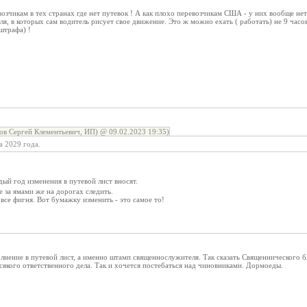
озчикам в тех странах где нет путевок ! А как плохо перевозчикам США - у них вообще нет 
я, в которых сам водитель рисует свое движение. Это ж можно ехать ( работать) не 9 часов в
штрафа) !
в Сергей Клементьевич, ИП) @ 09.02.2023 19:35)
а 2029 года.
ый год изменения в путевой лист вносят.
е за ямами же на дорогах следить.
 все фигня. Вот бумажку изменить - это самое то!
нение в путевой лист, а именно штамп священнослужителя. Так сказать Священнического бл
сякого ответственного дела. Так и хочется постебаться над чиновниками. Дормоеды.