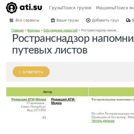
Грузы
Поиск грузов
Машины
Поиск м
Все сервисы
Ваши грузы
Добавить груз
Главная
>
Форумы
>
Обсуждение новостей
>
Ространснадзор напом...
Ространснадзор напомни
путевых листов
ОТВЕТИТЬ
Автор
Редакция АТИ-Медиа
Редакция АТИ-
Ространснадзор напомнил 
IT-компания ,
Медиа
Санкт-Петербург
Код:1971890
На сайте Ространснадзора оп
Приводим её без купюр. Минт
#1
Читать дальше