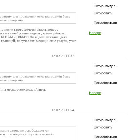
Цитир. выдел.
Цитировать
о закону для проведения осмотра должен быть
ёлке и подавно.
Пожаловаться
но после такого хочется задать вопрос
Наверх
 вы в своей жизни видели , кроме работы ,
 , ТЫ НАМ ДОЛЖЕН.Вы видели как ваши дети
а границей, получал там медицинские услуги, учил
13.02.23 11:37
Цитир. выдел.
Цитировать
о закону для проведения осмотра должен быть
ёлке и подавно.
Пожаловаться
 на месяц отмечаешь п/ листы
Наверх
13.02.23 11:54
Цитир. выдел.
Цитировать
знание закона не освобождает от
 косяки по подвижному составу несёт
Пожаловаться
!