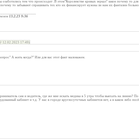
 озаботились тем что происходит .В этом"Королевстве кривых зеркал" закон почему то для
 почему то забывают спрашивать тех кто их финансирует нужны ли нам их фантазии больно
____________________
телем
13.2.23 9:36
 12.02.2023 17:49)
опрос" А жить когда?" Или для вас этот факт маловажен.
иниматель сам и водитель, где же мне искать медика в 5 утра чтобы выехать на линию? По
дованный кабинет и т.д. У нас в городе круглосуточных кабинетов нет, а в каком либо посё