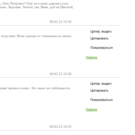
но, Олег Петрович? Ему на голову дырокол упал.
ошо. Ладушки. Значит, так, Иван, дуй на Цветной,
09.02.23 15:50
Цитир. выдел.
о получают. Всем хорошо от чиновника до мента,
Цитировать
Пожаловаться
Наверх
09.02.23 15:58
Цитир. выдел.
авят приказ в покое. Это замах на стабильность.
Цитировать
Пожаловаться
Наверх
09.02.23 19:35