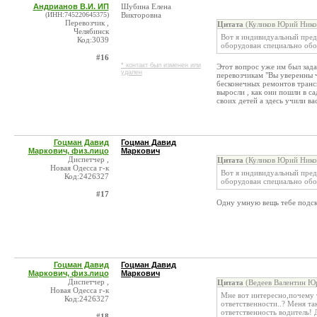
Андрианов В.И. ИП
Шубина Елена
(ИНН:745220645375)
Викторовна
Перевозчик ,
Цитата
(Куликов Юрий Никол
Челябинск
Вот я индивидуальный предп
Код:3039
оборудован специально обор
#16
* контакт был изменен или
Этот вопрос уже им был задан
удален
перевозчикам "Вы уверенны ч
бесконечных ремонтов транс
выросли , как они пошли в с
своих детей а здесь учили в
Гоцман Давид
Гоцман Давид
Маркович, физ.лицо
Маркович
Диспетчер ,
Цитата
(Куликов Юрий Никол
Новая Одесса г-к
Вот я индивидуальный предп
Код:2426327
оборудован специально обор
#17
Одну умную вещь тебе подск
Гоцман Давид
Гоцман Давид
Маркович, физ.лицо
Маркович
Диспетчер ,
Цитата
(Ведеев Валентин Юр
Новая Одесса г-к
Мне вот интересно,почему т
Код:2426327
ответственности..? Меня та
ответственность водитель! 
#18