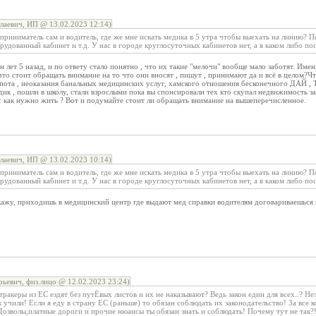
аевич, ИП @ 13.02.2023 12:14)
риниматель сам и водитель, где же мне искать медика в 5 утра чтобы выехать на линию? П
удованный кабинет и т.д. У нас в городе круглосуточных кабинетов нет, а в каком либо пос
 лет 5 назад, и по ответу стало понятно , что их такие "мелочи" вообще мало заботят. Имен
то стоит обращать внимание на то что они вносят , пишут , принимают да и всё в целом?Что
пота , неоказания банальных медицинских услуг, хамского отношения бесконечного ДАЙ
адик , пошли в школу, стали взрослыми пока вы спонсировали тех кто скупал недвижимость з
ас как нужно жить ? Вот и подумайте стоит ли обращать внимание на вышеперечисленное.
аевич, ИП @ 13.02.2023 10:14)
риниматель сам и водитель, где же мне искать медика в 5 утра чтобы выехать на линию? П
удованный кабинет и т.д. У нас в городе круглосуточных кабинетов нет, а в каком либо пос
ажу, приходишь в медицинский центр где выдают мед справки водителям договариваешься и
ьевич, физ.лицо @ 12.02.2023 23:24)
ракеры из ЕС ездят без путЁвых листов и их не наказывают? Ведь закон един для всех..? Не
к учили! Если я еду в страну ЕС (раньше) то обязан соблюдать их законодательство! За все
Дозволы,платные дороги и прочие нюансы ты обязан знать и соблюдать! Почему тут не так?