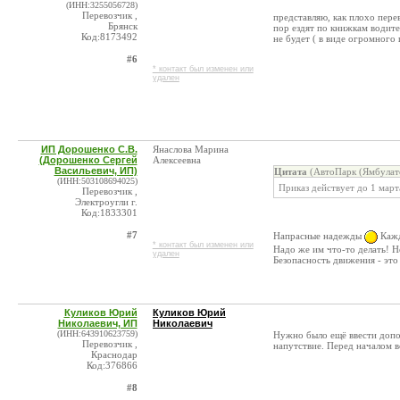
(ИНН:3255056728)
Перевозчик ,
представляю, как плохо перев
Брянск
пор ездят по книжкам водител
Код:8173492
не будет ( в виде огромного 
#6
* контакт был изменен или
удален
ИП Дорошенко С.В.
Янаслова Марина
(Дорошенко Сергей
Алексеевна
Васильевич, ИП)
Цитата
(АвтоПарк (Ямбулато
(ИНН:503108694025)
Приказ действует до 1 март
Перевозчик ,
Электроугли г.
Код:1833301
#7
Напрасные надежды
Кажд
* контакт был изменен или
Надо же им что-то делать! Н
удален
Безопасность движения - это
Куликов Юрий
Куликов Юрий
Николаевич, ИП
Николаевич
(ИНН:643910623759)
Нужно было ещё ввести допол
Перевозчик ,
напутствие. Перед началом в
Краснодар
Код:376866
#8