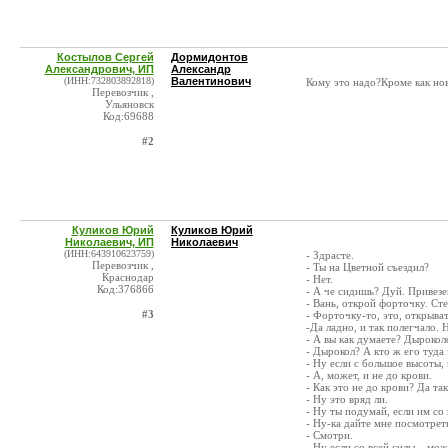
Костылов Сергей
Дормидонтов
Александрович, ИП
Александр
(ИНН:732803892818)
Валентинович
Кому это надо?Кроме как нов
Перевозчик ,
Ульяновск
Код:69688
#2
Куликов Юрий
Куликов Юрий
Николаевич, ИП
Николаевич
(ИНН:643910623759)
- Здрасте.
Перевозчик ,
- Ты на Цветной съездил?
Краснодар
- Нет.
Код:376866
- А че сидишь? Дуй. Привезе
- Вань, открой форточку. Ст
#3
- Форточку-то, это, открыва
-Да ладно, и так полегчало.
- А вы как думаете? Дырокол
- Дырокол? А кто ж его туда 
- Ну если с большое высоты, 
- А, может, и не до крови.
- Как это не до крови? Да т
- Ну это вряд ли.
- Ну ты подумай, если им со 
- Ну-ка дайте мне посмотрет
- Смотри.
- Ну если со всей силы... мо