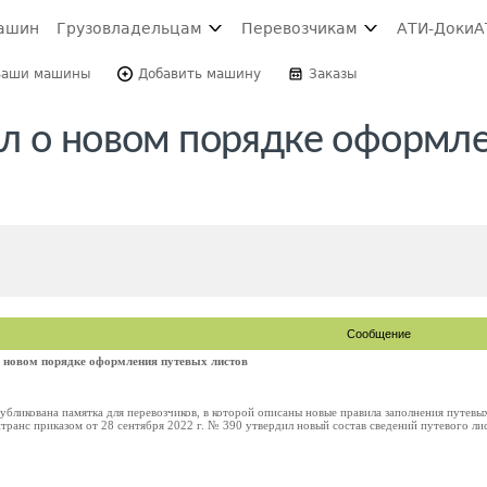
ашин
Грузовладельцам
Перевозчикам
АТИ-Доки
А
Ваши машины
Добавить машину
Заказы
л о новом порядке оформл
Сообщение
о новом порядке оформления путевых листов
убликована памятка для перевозчиков, в которой описаны новые правила заполнения путевых
ранс приказом от 28 сентября 2022 г. № 390 утвердил новый состав сведений путевого листа