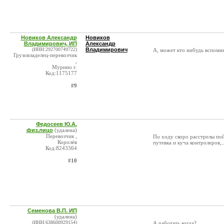
Новиков Александр
Новиков
Владимирович, ИП
Александр
(ИНН:292700749722)
Владимирович
А, может кто нибудь вспомни
Грузовладелец-перевозчик
,
Мурино г.
Код:1175177
#9
Федосеев Ю.А.
физ.лицо
(удалена)
Перевозчик ,
По ходу скоро расстрелы пой
Королёв
путевка и куча контролеров,..
Код:8243364
#10
Семенова В.П. ИП
(удалена)
(ИНН:638600929154)
А работать когда?