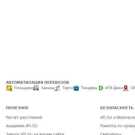
АВТОМАТИЗАЦИЯ ПЕРЕВОЗОК
Площадки
Заказы
Торги
Тендеры
АТИ-Доки
G
ПОЛЕЗНОЕ
БЕЗОПАСНОСТЬ
Расчет расстояний
ATI.SU о безопасн
Академия ATI.SU
Памятка по прове
Звезды ATI.SU на вашем сайте
Светофор+