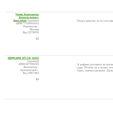
Чемм Александр
Арнольдович,
физ.лицо
(удалена)
Dentro конечно за это поста
(ИНН:771200301635)
Перевозчик ,
Москва
Код:2076839
#2
ЕВРАЗИЯ ЭЛ СИ, ООО
(удалена)
(ИНН:6677008245)
А рефами доставить не могли
Экспедитор ,
езды. Почему не у коллег п
Артемовский г.
Одно самовосхваление. Даль
Код:3967464
#3