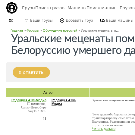
Грузы
Поиск грузов
Машины
Поиск машин
Грузо
Ваши грузы
Добавить груз
Ваши машины
Главная
>
Форумы
>
Обсуждение новостей
>
Уральские меценаты п...
Уральские меценаты пом
Белоруссию умершего д
ОТВЕТИТЬ
Автор
Редакция АТИ-Медиа
Редакция АТИ-
Уральские меценаты помог
IT-компания ,
Медиа
Санкт-Петербург
Код:1971890
Тело дальнобойщика из Белор
транспортировку самолетом (
#1
Екатерины. Родственники вод
то, что спасти жизнь ...
Читать дальше