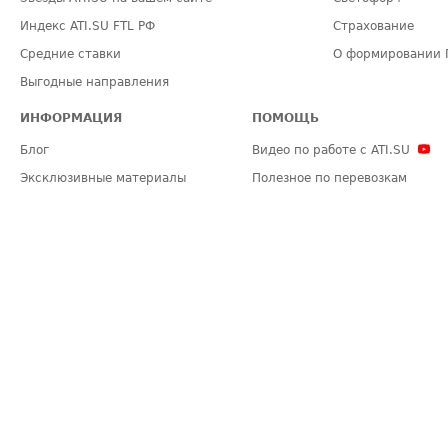
Индекс ATI.SU FTL РФ
Страхование
Средние ставки
О формировании 
Выгодные направления
ИНФОРМАЦИЯ
ПОМОЩЬ
Блог
Видео по работе с ATI.SU
Эксклюзивные материалы
Полезное по перевозкам
Политика конфиденциальности
Часто задаваемые вопросы (FA
Общие положения
Техническая информация
Карта сайта
ЗАДАТЬ ВОПРОС