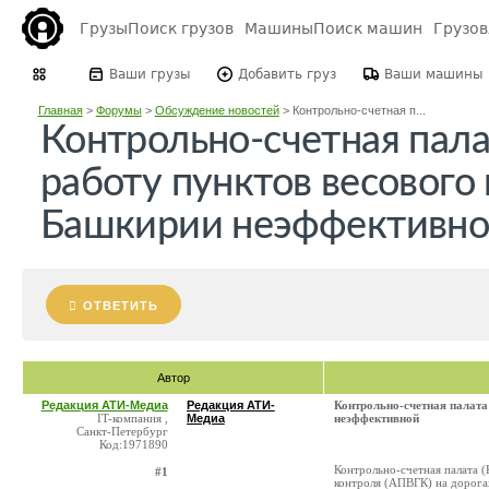
Грузы
Поиск грузов
Машины
Поиск машин
Грузо
Ваши грузы
Добавить груз
Ваши машины
Главная
>
Форумы
>
Обсуждение новостей
>
Контрольно-счетная п...
Контрольно-счетная пала
работу пунктов весового 
Башкирии неэффективн
ОТВЕТИТЬ
Автор
Редакция АТИ-Медиа
Редакция АТИ-
Контрольно-счетная палата
IT-компания ,
Медиа
неэффективной
Санкт-Петербург
Код:1971890
Контрольно-счетная палата 
#1
контроля (АПВГК) на дорогах