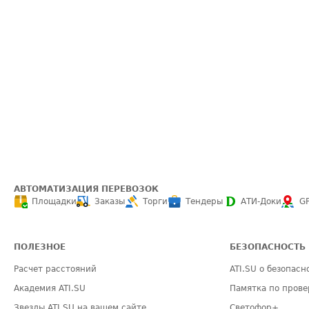
АВТОМАТИЗАЦИЯ ПЕРЕВОЗОК
Площадки
Заказы
Торги
Тендеры
АТИ-Доки
G
ПОЛЕЗНОЕ
БЕЗОПАСНОСТЬ
Расчет расстояний
ATI.SU о безопасн
Академия ATI.SU
Памятка по прове
Звезды ATI.SU на вашем сайте
Светофор+