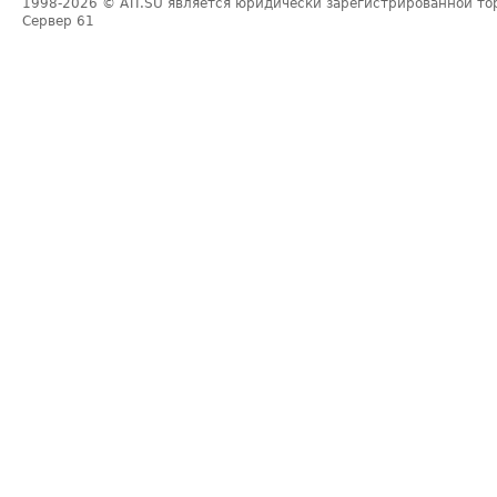
1998-2026
© ATI.SU является юридически зарегистрированной то
Сервер
61