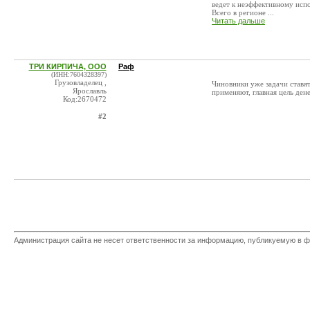
ведет к неэффективному исп
Всего в регионе ...
Читать дальше
ТРИ КИРПИЧА, ООО
Раф
(ИНН:7604328397)
Грузовладелец ,
Чиновники уже задачи ставят
Ярославль
применяют, главная цель дене
Код:2670472
#2
Администрация сайта не несет ответственности за информацию, публикуемую в ф