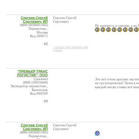
Сергеев Сергей
Сергеев Сергей
Сергеевич, ИП
Сергеевич
(ИНН:500300057065)
Не удержусь и спрошу, а на 
Перевозчик ,
Москва
Код:309075
#2
* контакт был изменен или
удален
"ПРЕМЬЕР ТРАНС
ЛОГИСТИК", ООО
(удалена)
Это всё очень красиво звучит
(ИНН:2308256640)
на грузоперевозки! Цены в м
Экспедитор-перевозчик ,
каждый месяц ставки всё ни
Краснодар
Код:969269
#3
Сергеев Сергей
Сергеев Сергей
Сергеевич, ИП
Сергеевич
(ИНН:500300057065)
Перевозчик ,