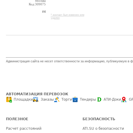
Москва
Код:309075
#4
* контакт был изменен или
удален
Администрация сайта не несет ответственности за информацию, публикуемую в ф
АВТОМАТИЗАЦИЯ ПЕРЕВОЗОК
Площадки
Заказы
Торги
Тендеры
АТИ-Доки
G
ПОЛЕЗНОЕ
БЕЗОПАСНОСТЬ
Расчет расстояний
ATI.SU о безопасности