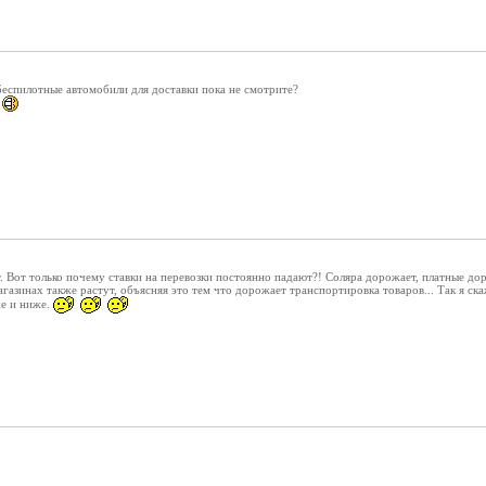
беспилотные автомобили для доставки пока не смотрите?
. Вот только почему ставки на перевозки постоянно падают?! Соляра дорожает, платные доро
агазинах также растут, объясняя это тем что дорожает транспортировка товаров... Так я ск
же и ниже.