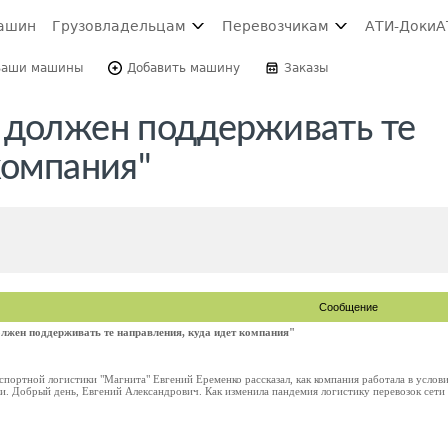
ашин
Грузовладельцам
Перевозчикам
АТИ-Доки
А
Ваши машины
Добавить машину
Заказы
 должен поддерживать те
компания"
Сообщение
лжен поддерживать те направления, куда идет компания"
портной логистики "Магнита" Евгений Еременко рассказал, как компания работала в услови
ки. Добрый день, Евгений Александрович. Как изменила пандемия логистику перевозок сети