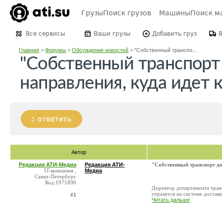
Грузы
Поиск грузов
Машины
Поиск м
Все сервисы
Ваши грузы
Добавить груз
Главная
>
Форумы
>
Обсуждение новостей
>
"Собственный транспо...
"Собственный транспорт
направления, куда идет 
ОТВЕТИТЬ
Автор
Редакция АТИ-Медиа
Редакция АТИ-
"Собственный транспорт до
IT-компания ,
Медиа
Санкт-Петербург
Код:1971890
Директор департамента транс
отразится на системе достав
#1
Читать дальше