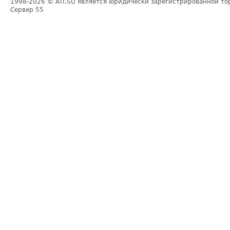
1998-2026
© ATI.SU является юридически зарегистрированной то
Сервер
55