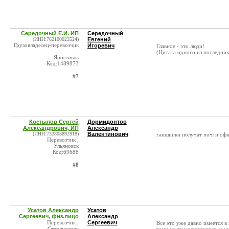
Середочный Е.И. ИП
Середочный
(ИНН:762100023524)
Евгений
Грузовладелец-перевозчик
Игоревич
Главное - это люди!
,
(Цитата одного из последни
Ярославль
Код:1489873
#7
Костылов Сергей
Дормидонтов
Александрович, ИП
Александр
(ИНН:732803892818)
Валентинович
гаишники получат почти офи
Перевозчик ,
Ульяновск
Код:69688
#8
Усатов Александр
Усатов
Сергеевич, физ.лицо
Александр
Перевозчик ,
Сергеевич
Все это уже давно имеется в
Стерлитамак