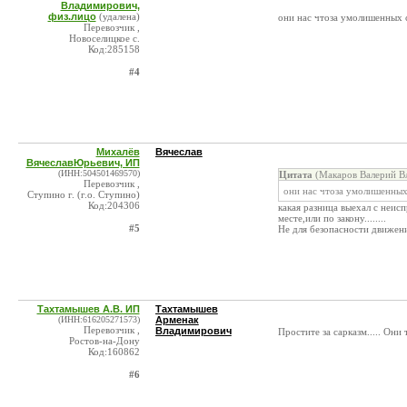
Владимирович,
физ.лицо
(удалена)
они нас чтоза умолишенных 
Перевозчик ,
Новоселицкое с.
Код:285158
#4
Михалёв
Вячеслав
ВячеславЮрьевич, ИП
(ИНН:504501469570)
Цитата
(Макаров Валерий В
Перевозчик ,
они нас чтоза умолишенных
Ступино г. (г.о. Ступино)
Код:204306
какая разница выехал с неис
месте,или по закону........
#5
Не для безопасности движения в
Тахтамышев А.В. ИП
Тахтамышев
(ИНН:616205271573)
Арменак
Перевозчик ,
Владимирович
Простите за сарказм..... Они
Ростов-на-Дону
Код:160862
#6