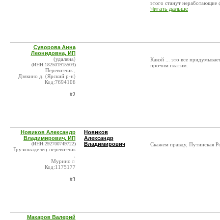
этого станут неработающие ф
Читать дальше
Суворова Анна
Леонидовна, ИП
(удалена)
Какой ... это все придумыва
(ИНН:182501915503)
прочим платим.
Перевозчик ,
Дзякино д. (Ярский р-н)
Код:7694106
#2
Новиков Александр
Новиков
Владимирович, ИП
Александр
(ИНН:292700749722)
Владимирович
Скажем правду, Путинская Ро
Грузовладелец-перевозчик
,
Мурино г.
Код:1175177
#3
Макаров Валерий