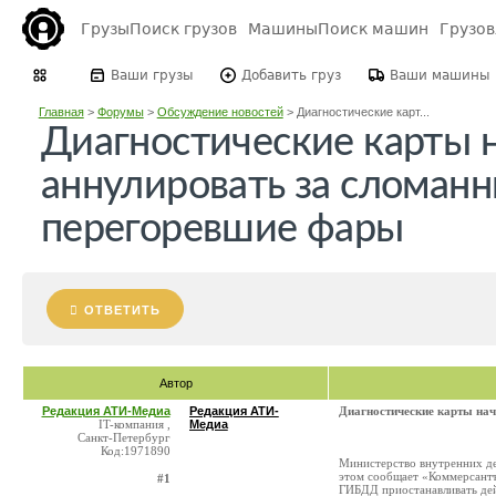
Грузы
Поиск грузов
Машины
Поиск машин
Грузо
Ваши грузы
Добавить груз
Ваши машины
Главная
>
Форумы
>
Обсуждение новостей
>
Диагностические карт...
Диагностические карты 
аннулировать за сломан
перегоревшие фары
ОТВЕТИТЬ
Автор
Редакция АТИ-Медиа
Редакция АТИ-
Диагностические карты нач
IT-компания ,
Медиа
Санкт-Петербург
Код:1971890
Министерство внутренних де
этом сообщает «Коммерсантъ
#1
ГИБДД приостанавливать дей