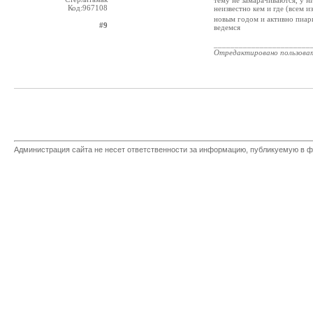
тему не замарачиваются, у ни
Код:967108
неизвестно кем и где (всем 
новым годом и активно пиарит
#9
ведемся
_______________________
Отредактировано пользова
Администрация сайта не несет ответственности за информацию, публикуемую в ф