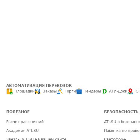
АВТОМАТИЗАЦИЯ ПЕРЕВОЗОК
Площадки
Заказы
Торги
Тендеры
АТИ-Доки
G
ПОЛЕЗНОЕ
БЕЗОПАСНОСТЬ
Расчет расстояний
ATI.SU о безопасн
Академия ATI.SU
Памятка по прове
Звезды ATI.SU на вашем сайте
Светофор+