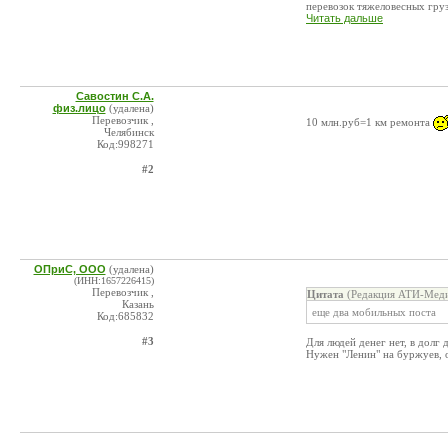
перевозок тяжеловесных грузо
Читать дальше
Савостин С.А.
физ.лицо
(удалена)
Перевозчик ,
10 млн.руб=1 км ремонта
Челябинск
Код:998271
#2
ОПриС, ООО
(удалена)
(ИНН:1657226415)
Перевозчик ,
Цитата
(Редакция АТИ-Меди
Казань
еще два мобильных поста
Код:685832
#3
Для людей денег нет, в долг 
Нужен "Ленин" на буржуев, о