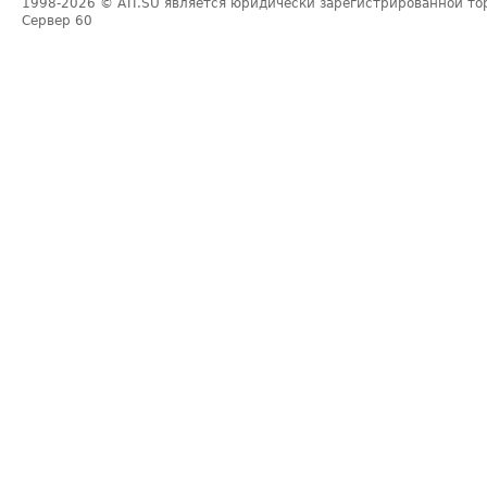
1998-2026
© ATI.SU является юридически зарегистрированной то
Сервер
60