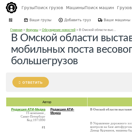
Грузы
Поиск грузов
Машины
Поиск машин
Грузо
Ваши грузы
Добавить груз
Ваши машины
Главная
>
Форумы
>
Обсуждение новостей
>
В Омской области выс...
В Омской области выста
мобильных поста весовог
большегрузов
ОТВЕТИТЬ
Автор
Редакция АТИ-Медиа
Редакция АТИ-
В Омской области выставят
IT-компания ,
Медиа
Санкт-Петербург
Код:1971890
В Управление дорожного хоз
контроля на базе автофург
#1
Динар Курманов, машины бу