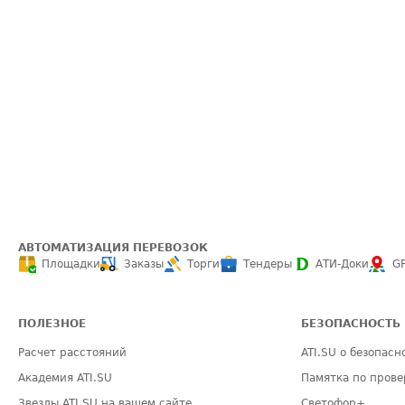
АВТОМАТИЗАЦИЯ ПЕРЕВОЗОК
Площадки
Заказы
Торги
Тендеры
АТИ-Доки
G
ПОЛЕЗНОЕ
БЕЗОПАСНОСТЬ
Расчет расстояний
ATI.SU о безопасн
Академия ATI.SU
Памятка по прове
Звезды ATI.SU на вашем сайте
Светофор+