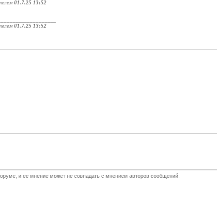
телем
01.7.25 13:52
____________________
телем
01.7.25 13:52
оруме, и ее мнение может не совпадать с мнением авторов сообщений.