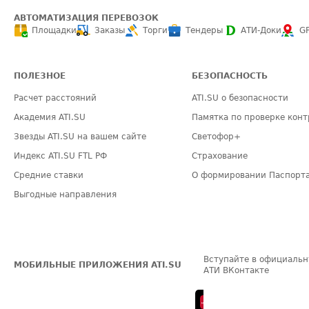
АВТОМАТИЗАЦИЯ ПЕРЕВОЗОК
Площадки
Заказы
Торги
Тендеры
АТИ-Доки
G
ПОЛЕЗНОЕ
БЕЗОПАСНОСТЬ
Расчет расстояний
ATI.SU о безопасности
Академия ATI.SU
Памятка по проверке конт
Звезды ATI.SU на вашем сайте
Светофор+
Индекс ATI.SU FTL РФ
Страхование
Средние ставки
О формировании Паспорт
Выгодные направления
Вступайте в официальн
МОБИЛЬНЫЕ ПРИЛОЖЕНИЯ ATI.SU
АТИ ВКонтакте