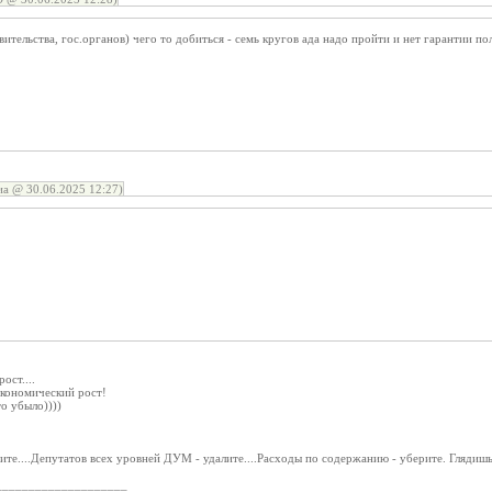
авительства, гос.органов) чего то добиться - семь кругов ада надо пройти и нет гарантии п
а @ 30.06.2025 12:27)
ост....
 экономический рост!
то убыло))))
те....Депутатов всех уровней ДУМ - удалите....Расходы по содержанию - уберите. Глядиш
____________________