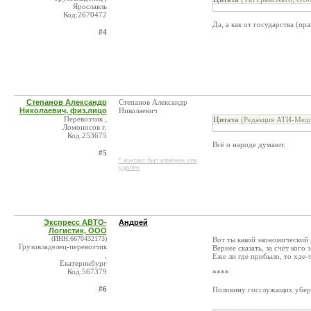
Ярославль
Код:2670472
Да, а как от государства (пр
#4
Степанов Александр
Степанов Александр
Николаевич, физ.лицо
Николаевич
Перевозчик ,
Цитата
(Редакция АТИ-Меди
Ломоносов г.
Код:253675
Всё о народе думают.
#5
* контакт был изменен или
удален
Экспресс АВТО-
Андрей
Логистик, ООО
(ИНН:6670432173)
Вот ты какой экономический р
Грузовладелец-перевозчик
Вернее сказать, за счёт кого
,
Еже ли где прибыло, то хде-
Екатеринбург
Код:567379
****
#6
Половину госслужащих убери
_______________________