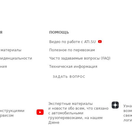
Я
ПОМОЩЬ
Видео по работе с ATI.SU
 материалы
Полезное по перевозкам
фиденциальности
Часто задаваемые вопросы (FAQ)
ения
Техническая информация
ЗАДАТЬ ВОПРОС
Экспертные материалы
Узна
и новости обо всем, что связано
инструкциями
возм
с автомобильными
ервисом
свеж
грузоперевозками, на нашем
логи
Дзене