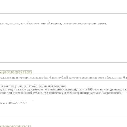
лины, акцизы, штрафы, пенсионный возраст, ответственность-это они умеют.
а @ 30.06.2025 12:27)
ельских прав увеличится вдвое (до 4 тыс. рублей за удостоверение старого образца и до
6 
ать как там у них, в плохой Европе или Америке.
олучал водительское удостоверение в Америке(Флорида), платил 20$, что по сегодняшнему 
шевле чем будет в нашей стране, где зарплаты у людей несравнимо меньше Американских.
____________________
телем
30.6.25 15:27
 @ 30.06.2025 12:28)