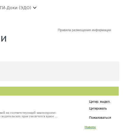
ТИ-Доки (ЭДО)
Правила размещения информации
 и
Цитир. выдел.
Цитировать
кой на соответствующий законопроект.
водительских прав увеличится вдвое ...
Пожаловаться
Наверх