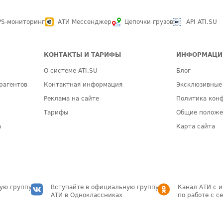
PS-мониторинг
АТИ Мессенджер
Цепочки грузов
API ATI.SU
КОНТАКТЫ И ТАРИФЫ
ИНФОРМАЦИ
О системе ATI.SU
Блог
рагентов
Контактная информация
Эксклюзивные
Реклама на сайте
Политика кон
Тарифы
Общие полож
а
Карта сайта
ую группу
Вступайте в официальную группу
Канал АТИ с 
АТИ в Одноклассниках
по работе с с