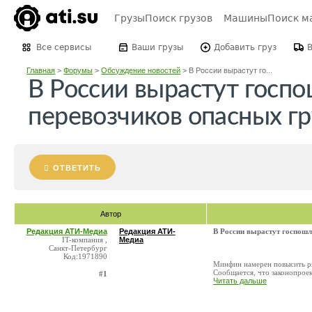
Грузы
Поиск грузов
Машины
Поиск м
Все сервисы
Ваши грузы
Добавить груз
Главная
>
Форумы
>
Обсуждение новостей
>
В России вырастут го...
В России вырастут госп
перевозчиков опасных гр
ОТВЕТИТЬ
Автор
Редакция АТИ-Медиа
Редакция АТИ-
В России вырастут госпошл
IT-компания ,
Медиа
Санкт-Петербург
Код:1971890
Минфин намерен повысить ря
Сообщается, что законопроек
#1
Читать дальше