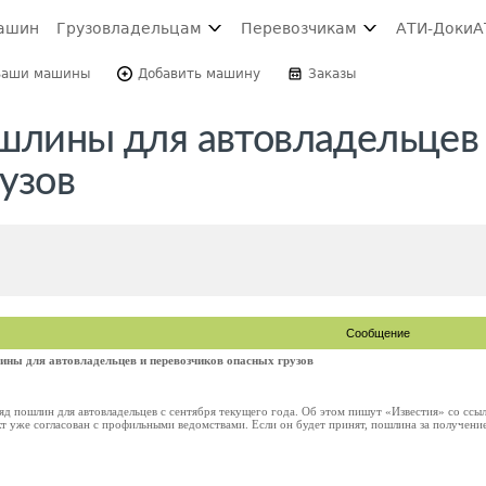
ашин
Грузовладельцам
Перевозчикам
АТИ-Доки
А
Ваши машины
Добавить машину
Заказы
ошлины для автовладельцев
узов
Сообщение
ины для автовладельцев и перевозчиков опасных грузов
д пошлин для автовладельцев с сентября текущего года. Об этом пишут «Известия» со ссыл
т уже согласован с профильными ведомствами. Если он будет принят, пошлина за получение 