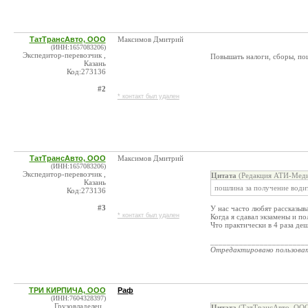
ТатТрансАвто, ООО
Максимов Дмитрий
(ИНН:1657083206)
Экспедитор-перевозчик ,
Повышать налоги, сборы, пош
Казань
Код:273136
#2
* контакт был удален
ТатТрансАвто, ООО
Максимов Дмитрий
(ИНН:1657083206)
Экспедитор-перевозчик ,
Цитата
(Редакция АТИ-Меди
Казань
пошлина за получение водит
Код:273136
#3
У нас часто любят рассказыв
* контакт был удален
Когда я сдавал экзамены и п
Что практически в 4 раза де
_______________________
Отредактировано пользова
ТРИ КИРПИЧА, ООО
Раф
(ИНН:7604328397)
Грузовладелец ,
Цитата
(ТатТрансАвто, ООО