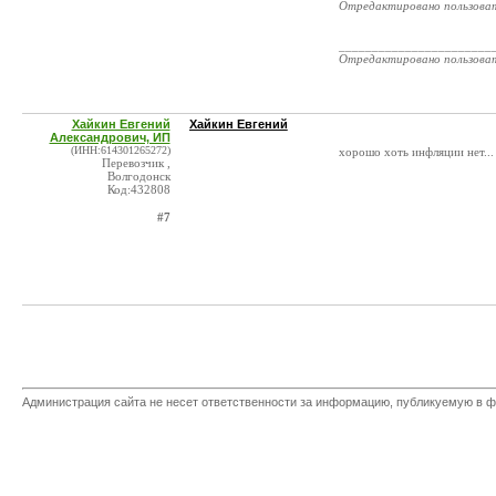
Отредактировано пользова
_______________________
Отредактировано пользова
Хайкин Евгений
Хайкин Евгений
Александрович, ИП
(ИНН:614301265272)
хорошо хоть инфляции нет...
Перевозчик ,
Волгодонск
Код:432808
#7
Администрация сайта не несет ответственности за информацию, публикуемую в ф