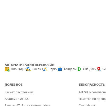
АВТОМАТИЗАЦИЯ ПЕРЕВОЗОК
Площадки
Заказы
Торги
Тендеры
АТИ-Доки
G
ПОЛЕЗНОЕ
БЕЗОПАСНОСТЬ
Расчет расстояний
ATI.SU о безопасн
Академия ATI.SU
Памятка по прове
Звезды ATI.SU на вашем сайте
Светофор+