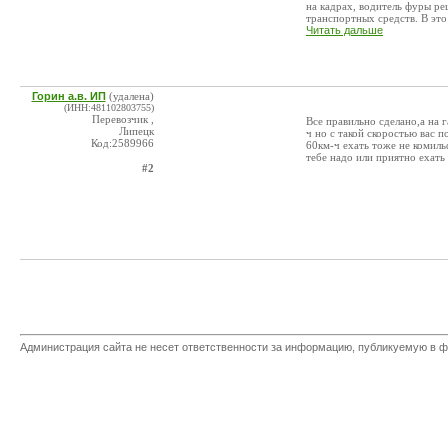
на кадрах, водитель фуры р
транспортных средств. В это в
Читать дальше
Горин а.в. ИП
(удалена)
(ИНН:481102803755)
Перевозчик ,
Все правильно сделано,а на
Липецк
ч но с такой скоростью вас 
Код:2589966
60км-ч ехать тоже не комиль
тебе надо или приятно ехать 
#2
Администрация сайта не несет ответственности за информацию, публикуемую в ф