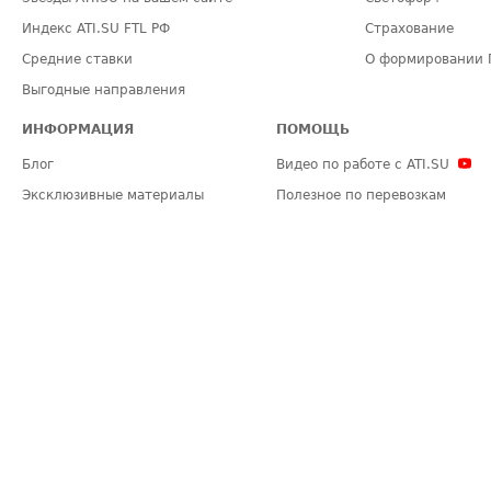
Индекс ATI.SU FTL РФ
Страхование
Средние ставки
О формировании 
Выгодные направления
ИНФОРМАЦИЯ
ПОМОЩЬ
Блог
Видео по работе с ATI.SU
Эксклюзивные материалы
Полезное по перевозкам
Политика конфиденциальности
Часто задаваемые вопросы (FA
Общие положения
Техническая информация
Карта сайта
ЗАДАТЬ ВОПРОС