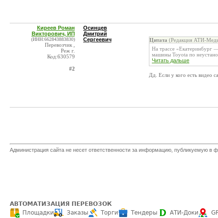
Киреев Роман
Осинцев
Викторович, ИП
Дмитрий
(ИНН:662843883830)
Сергеевич
Цитата
(Редакция АТИ-Меди
Перевозчик ,
На трассе «Екатеринбург —
Реж г.
машины Toyota по неустано
Код:630579
Читать дальше
#2
Дд. Если у кого есть видео с
Администрация сайта не несет ответственности за информацию, публикуемую в ф
АВТОМАТИЗАЦИЯ ПЕРЕВОЗОК
Площадки
Заказы
Торги
Тендеры
АТИ-Доки
G