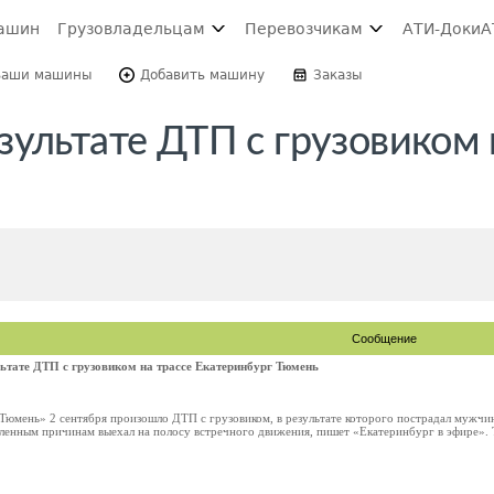
ашин
Грузовладельцам
Перевозчикам
АТИ-Доки
А
Ваши машины
Добавить машину
Заказы
ультате ДТП с грузовиком 
Сообщение
ьтате ДТП с грузовиком на трассе Екатеринбург Тюмень
Тюмень» 2 сентября произошло ДТП с грузовиком, в результате которого пострадал мужчи
ленным причинам выехал на полосу встречного движения, пишет «Екатеринбург в эфире». Т