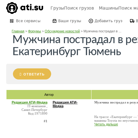
Грузы
Поиск грузов
Машины
Поиск м
Все сервисы
Ваши грузы
Добавить груз
Главная
>
Форумы
>
Обсуждение новостей
>
Мужчина пострадал в ...
Мужчина пострадал в рез
Екатеринбург Тюмень
ОТВЕТИТЬ
Автор
Редакция АТИ-Медиа
Редакция АТИ-
Мужчина пострадал в резул
IT-компания ,
Медиа
Санкт-Петербург
Код:1971890
На трассе «Екатеринбург — 
машины Toyota по неустанов
#1
Читать дальше