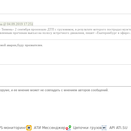
а @ 04.09.2019 17:25)
 Тюмень» 2 сентября произошло ДТП с грузовиком, в результате которого пострадал мужч
вленным причинам выехал на полосу встречного движения, пишет «Екатеринбург в эфире». 
амой аварии,буду признателен.
оруме, и ее мнение может не совпадать с мнением авторов сообщений.
PS-мониторинг
АТИ Мессенджер
Цепочки грузов
API ATI.SU