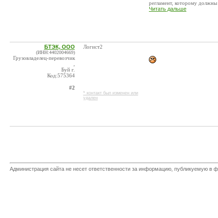
регламент, которому должны .
Читать дальше
БТЭК, ООО
Логист2
(ИНН:4402004669)
Грузовладелец-перевозчик
,
Буй г.
Код:575364
#2
* контакт был изменен или
удален
Администрация сайта не несет ответственности за информацию, публикуемую в ф