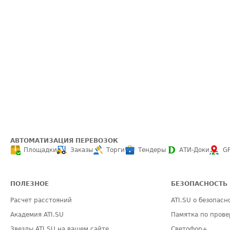
АВТОМАТИЗАЦИЯ ПЕРЕВОЗОК
Площадки
Заказы
Торги
Тендеры
АТИ-Доки
G
ПОЛЕЗНОЕ
БЕЗОПАСНОСТЬ
Расчет расстояний
ATI.SU о безопасн
Академия ATI.SU
Памятка по прове
Звезды ATI.SU на вашем сайте
Светофор+