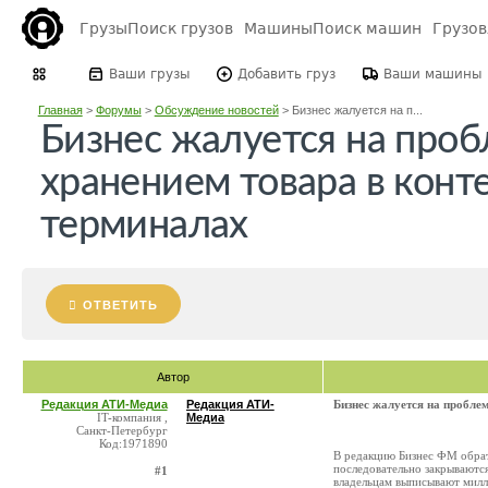
Грузы
Поиск грузов
Машины
Поиск машин
Грузо
Ваши грузы
Добавить груз
Ваши машины
Главная
>
Форумы
>
Обсуждение новостей
>
Бизнес жалуется на п...
Бизнес жалуется на проб
хранением товара в кон
терминалах
ОТВЕТИТЬ
Автор
Редакция АТИ-Медиа
Редакция АТИ-
Бизнес жалуется на пробле
IT-компания ,
Медиа
Санкт-Петербург
Код:1971890
В редакцию Бизнес ФМ обрат
последовательно закрываются
#1
владельцам выписывают милл