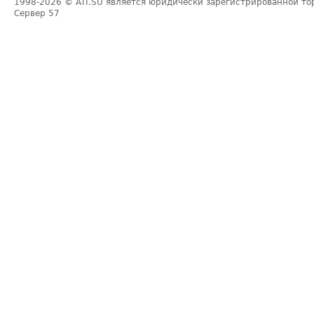
1998-2026
© ATI.SU является юридически зарегистрированной то
Сервер
57