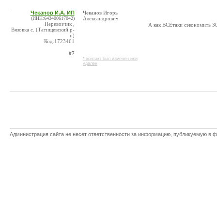
Чеканов И.А. ИП
Чеканов Игорь
(ИНН:643400617042)
Александрович
Перевозчик ,
А как ВСЕтаки сэкономить 30
Вязовка с. (Татищевский р-
н)
Код:1723461
#7
* контакт был изменен или
удален
Администрация сайта не несет ответственности за информацию, публикуемую в ф