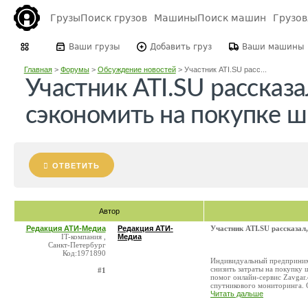
Грузы
Поиск грузов
Машины
Поиск машин
Грузо
Ваши грузы
Добавить груз
Ваши машины
Главная
>
Форумы
>
Обсуждение новостей
>
Участник ATI.SU расс...
Участник ATI.SU рассказа
сэкономить на покупке 
ОТВЕТИТЬ
Автор
Редакция АТИ-Медиа
Редакция АТИ-
Участник ATI.SU рассказал
IT-компания ,
Медиа
Санкт-Петербург
Код:1971890
Индивидуальный предпринима
снизить затраты на покупку 
#1
помог онлайн-сервис Zavgar.
спутникового мониторинга. С
Читать дальше