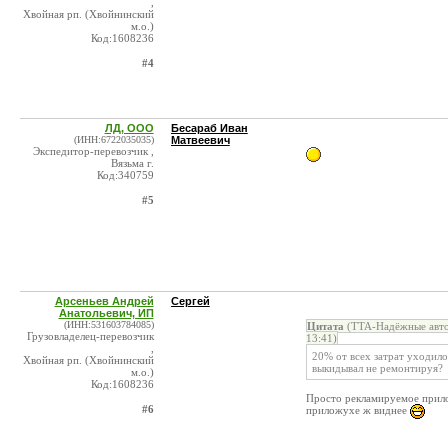
,
Хвойная рп. (Хвойнинский
м.о.)
Код:1608236
#4
ЛД, ООО
Бесараб Иван
(ИНН:6722035035)
Матвеевич
Экспедитор-перевозчик ,
Вязьма г.
Код:340759
#5
Арсеньев Андрей
Сергей
Анатольевич, ИП
(ИНН:531603784085)
Цитата
(TTA-Надёжные автом
Грузовладелец-перевозчик
13:41)
,
20% от всех затрат уходило
Хвойная рп. (Хвойнинский
выкидывал не ремонтируя?
м.о.)
Код:1608236
Просто рекламируемое прило
#6
приложухе ж виднее