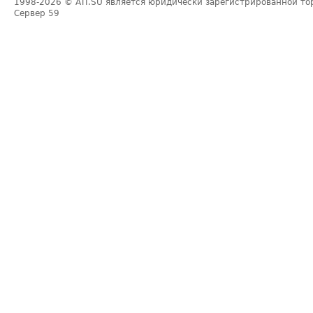
1998-2026
© ATI.SU является юридически зарегистрированной то
Сервер
59