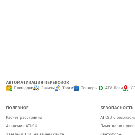
АВТОМАТИЗАЦИЯ ПЕРЕВОЗОК
Площадки
Заказы
Торги
Тендеры
АТИ-Доки
G
ПОЛЕЗНОЕ
БЕЗОПАСНОСТЬ
Расчет расстояний
ATI.SU о безопасн
Академия ATI.SU
Памятка по прове
Звезды ATI.SU на вашем сайте
Светофор+