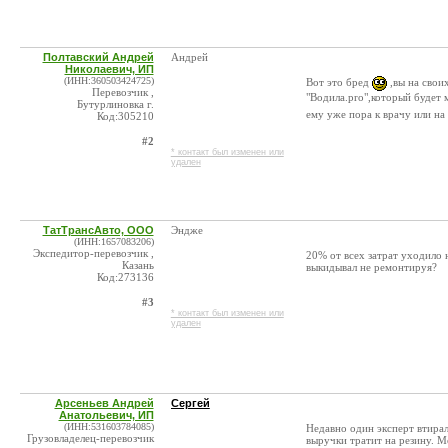
Полтавский Андрей
Андрей
Николаевич, ИП
(ИНН:360503424725)
Вот это бред
,вы на свои
Перевозчик ,
"Водила.pro",который будет 
Бутурлиновка г.
ему уже пора к врачу или н
Код:305210
#2
* контакт был изменен или
удален
ТатТрансАвто, ООО
Эндже
(ИНН:1657083206)
Экспедитор-перевозчик ,
20% от всех затрат уходило 
Казань
выкидывал не ремонтируя?
Код:273136
#3
* контакт был изменен или
удален
Арсеньев Андрей
Сергей
Анатольевич, ИП
(ИНН:531603784085)
Недавно один эксперт втирал
Грузовладелец-перевозчик
выручки тратит на резину. 