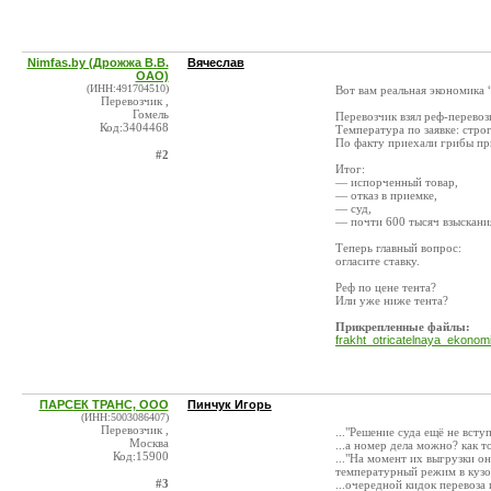
Nimfas.by (Дрожжа В.В.
Вячеслав
ОАО)
(ИНН:491704510)
Вот вам реальная экономика 
Перевозчик ,
Гомель
Перевозчик взял реф-перевоз
Код:3404468
Температура по заявке: стро
По факту приехали грибы п
#2
Итог:
— испорченный товар,
— отказ в приемке,
— суд,
— почти 600 тысяч взыскани
Теперь главный вопрос:
огласите ставку.
Реф по цене тента?
Или уже ниже тента?
Прикрепленные файлы:
frakht_otricatelnaya_ekonom
ПАРСЕК ТРАНС, ООО
Пинчук Игорь
(ИНН:5003086407)
Перевозчик ,
..."Решение суда ещё не всту
Москва
...а номер дела можно? как 
Код:15900
..."На момент их выгрузки о
температурный режим в кузов
#3
...очередной кидок перевоза