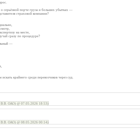
прос.
а о серьёзной порче груза и больших убытках —
дставителя страховой компании?
циально,
смотр,
кспертизу на месте,
учай сразу по процедуре?
альный —
и,
 искать крайнего среди перевозчиков через суд.
В.В. ОАО) @ 07.05.2026 18:53)
В.В. ОАО) @ 08.05.2026 00:14)