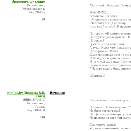
Иванович, физ.лицо
Перевозчик ,
"Вотоночë! Михалыч! А мужик
Железноводск г.
.....
Код:296475
Моё ИМХО... :
Воможно, и в полне...
#9
Юридические выверты как сп
"Подставить под договор"
Есть такой способ. И практик
.....
При должной заинтересованно
Инструктирует водителя... И
Не так ли?
Груз то особо геморный...
А тут... Видят что попадает,
Повторяюсь: ИМХО.
Даже материалы дела не всё 
И В силу не вступило решени
И не читал само дело. Нет гл
Внимательней к контрагентам
" Просто нужно быть внимате
Шклярский
Nimfas.by (Дрожжа В.В.
Вячеслав
ОАО)
(ИНН:491704510)
Это дело — холодный душ дл
Перевозчик ,
Гомель
Подписал ТН без замечаний?
Код:3404468
Не было термографа?
Нет фиксации температуры н
#10
Не настоял на акте при выгру
Суд просто сказал:
«Профессиональный перевозч