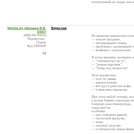
испорченный на складе или н
Nimfas.by (Дрожжа В.В.
Вячеслав
ОАО)
(ИНН:491704510)
На практике перевозчик очен
Перевозчик ,
— плохие продажи,
Гомель
— затоваривание склада,
Код:3404468
— проблемы с реализацией т
— конфликт с покупателем.
#4
И тогда внезапно начинают и
— “температуру не ту”,
— “режим нарушен”,
— “товар под вопросом”.
Хотя перевозчик:
— ехал по заявке,
— держал режим,
— вёз груз в рабочем рефе,
— и выполнил перевозку.
При этом любой человек, кто
в кузове бывают перепады т
Спереди одна температура,
сзади другая,
особенно:
— при открытии дверей,
— частичной выгрузке,
— жаре,
— плотной загрузке,
— особенностях циркуляции 