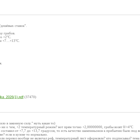
“дешёвых ставок”.
ку грибов.
го +2°C.
ри +7…+13°C.
я.
ika_2026(1).pdf
(37470)
пило в законную силу." муть какая то)
то ни о чем, +2 температурный режим? вот прям точно +2,00000000, грибы возят 0/+4°C
н составил от +7,7 до +13,7 градусов, то есть качество шампиньонов к прибытию было под 
е? если в кузове то нормально.
 или перевоз вообще не включал реф, температурный лист оформляли? кто подписывал? тема 