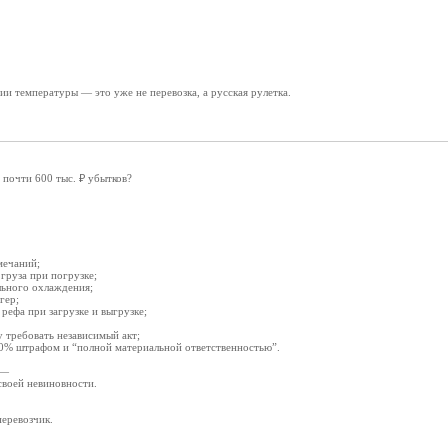
ии температуры — это уже не перевозка, а русская рулетка.
 почти 600 тыс. ₽ убытков?
мечаний;
груза при погрузке;
льного охлаждения;
гер;
ефа при загрузке и выгрузке;
у требовать независимый акт;
20% штрафом и “полной материальной ответственностью”.
 —
 своей невиновности.
перевозчик.