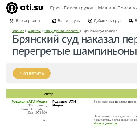
Грузы
Поиск грузов
Машины
Поиск м
Все сервисы
Ваши грузы
Добавить груз
Главная
>
Форумы
>
Обсуждение новостей
>
Брянский суд наказал...
Брянский суд наказал пе
перегретые шампиньон
ОТВЕТИТЬ
Автор
Редакция АТИ-Медиа
Редакция АТИ-
Брянский суд наказал пере
IT-компания ,
Медиа
Санкт-Петербург
Код:1971890
Основанием для судебного с
покупатель, тогда заказчик
#1
Читать дальше