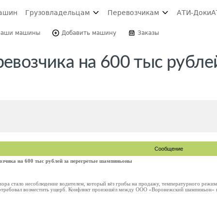
ашин
Грузовладельцам
Перевозчикам
АТИ-Доки
А
Ваши машины
Добавить машину
Заказы
ревозчика на 600 тыс рубле
ы
Сообщение
возчика на 600 тыс рублей за перегретые шампиньоны
пора стало несоблюдение водителем, который вёз грибы на продажу, температурного режим
 потребовал возместить ущерб. Конфликт произошёл между ООО «Воронежский шампиньон» и