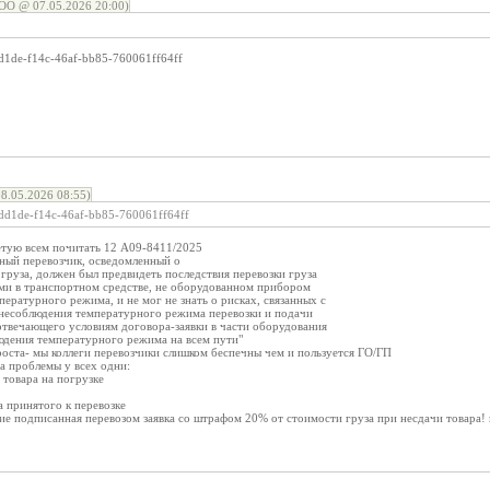
О @ 07.05.2026 20:00)
61dd1de-f14c-46af-bb85-760061ff64ff
.05.2026 08:55)
b61dd1de-f14c-46af-bb85-760061ff64ff
ветую всем почитать 12 А09-8411/2025
ьный перевозчик, осведомленный о
груза, должен был предвидеть последствия перевозки груза
ми в транспортном средстве, не оборудованном прибором
ературного режима, и не мог не знать о рисках, связанных с
несоблюдения температурного режима перевозки и подачи
отвечающего условиям договора-заявки в части оборудования
дения температурного режима на всем пути"
проста- мы коллеги перевозчики слишком беспечны чем и пользуется ГО/ГП
а проблемы у всех одни:
 товара на погрузке
а принятого к перевозке
ие подписанная перевозом заявка со штрафом 20% от стоимости груза при несдачи товара! н