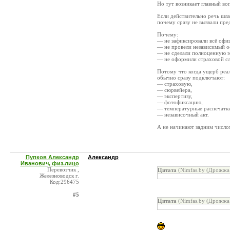
Но тут возникает главный во
Если действительно речь шл
почему сразу не вызвали пре
Почему:
— не зафиксировали всё офи
— не провели независимый о
— не сделали полноценную э
— не оформили страховой сл
Потому что когда ущерб ре
обычно сразу подключают:
— страховую,
— сюрвейера,
— экспертизу,
— фотофиксацию,
— температурные распечатк
— независочный акт.
А не начинают задним числом
Пупков Александр
Александр
Иванович, физ.лицо
Перевозчик ,
Цитата
(Nimfas.by (Дрожжа 
Железноводск г.
Код:296475
#5
Цитата
(Nimfas.by (Дрожжа 