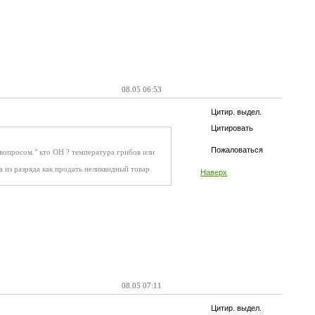
08.05 06:53
Цитир. выдел.
Цитировать
Пожаловаться
 вопросом." кто ОН ? температура грибов или
а из разряда как продать неликвидный товар
Наверх
08.05 07:11
Цитир. выдел.