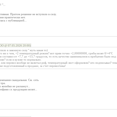
 "...
тивная. Притом решение не вступило в силу.
ия практически нет.
лась с публикацией...
О @ 07.05.2026 20:00)
упило в законную силу." муть какая то)
 то ни о чем, +2 температурный режим? вот прям точно +2,00000000, грибы возят 0/+4°C
он составил от +7,7 до +13,7 градусов, то есть качество шампиньонов к прибытию было под
ве? если в кузове то нормально.
а или перевоз вообще не включал реф, температурный лист оформляли? кто подписывал? тем
не подготовленный к продаже, за счет перевозчика!
омпания скандальная. См. сеть
 три.
 копейки не раскажут...
ефами сх продукцию возит...