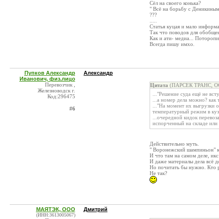
Сёл на своего конька?
" Всё на борьбу с Деникиным!
???
.....
Статья куцая и мало информа
Так что поводов для обобщен
Как и ати- медиа... Поторопи
Всегда пишу имхо.
Пупков Александр
Александр
Иванович, физ.лицо
Перевозчик ,
Цитата
(ПАРСЕК ТРАНС, ОО
Железноводск г.
..."Решение суда ещё не вст
Код:296475
...а номер дела можно? как
..."На момент их выгрузки 
#6
температурный режим в кузо
...очередной кидок перевоз
испорченный на складе или 
Действительно муть.
" Воронежский шампиньон" к
И что там на самом деле, икс
И даже материалы дела всё до
Но почитать бы нужно. Кто р
Не так?
МАЯТЭК, ООО
Дмитрий
(ИНН:3613005067)