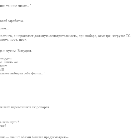
и то и не знают... "
особ заработка.
уют...
сти го, он проявляет должную осмотрительность, при выборе, осмотре, загрузке ТС.
 проч. проч. проч.
 да и хусим. Высудим.
выдадут.
е. Опять же...
ючит.
!!!
льнее выбирая себе фетиш.. '
я всех перевозчиков скоропорта.
а всём пути?
зке?
ик — значит обязан был всё предусмотреть».