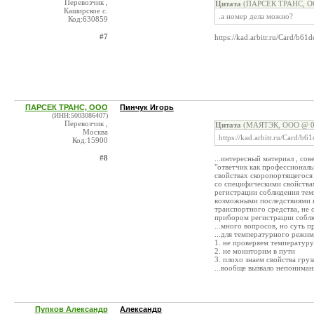
Перевозчик ,
Цитата
(ПАРСЕК ТРАНС, ОО
Каширское с.
.а номер дела можно?
Код:630859
#7
https://kad.arbitr.ru/Card/b
ПАРСЕК ТРАНС, ООО
Пинчук Игорь
(ИНН:5003086407)
Перевозчик ,
Цитата
(МАЯТЭК, ООО @ 08
Москва
https://kad.arbitr.ru/Card/
Код:15900
#8
...интересный материал , со
"ответчик как профессионал
свойствах скоропортящегося 
со специфическими свойства
регистрации соблюдения темп
возможными последствиями 
транспортного средства, не 
прибором регистрации соблю
...много вопросов, но суть 
...для температурного режим
1. не проверяем температуру
2. не мониторим в пути
3. плохо знаем свойства груз
...вообще вызвало непониман
Пупков Александр
Александр