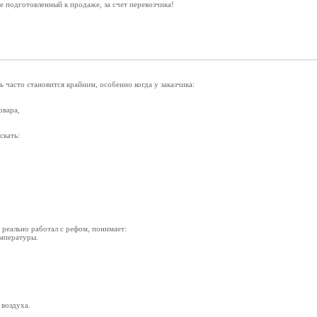
е подготовленный к продаже, за счет перевозчика!
ь часто становится крайним, особенно когда у заказчика:
овара,
скать:
 реально работал с рефом, понимает:
емпературы.
воздуха.