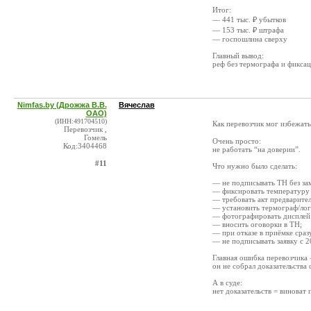
Итог:
— 441 тыс. ₽ убытков
— 153 тыс. ₽ штрафа
— госпошлина сверху
Главный вывод:
реф без термографа и фиксац
Nimfas.by (Дрожжа В.В.
Вячеслав
ОАО)
(ИНН:491704510)
Как перевозчик мог избежать
Перевозчик ,
Гомель
Очень просто:
Код:3404468
не работать “на доверии”.
#11
Что нужно было сделать:
— не подписывать ТН без за
— фиксировать температуру 
— требовать акт предварите
— установить термограф/лог
— фотографировать дисплей р
— вносить оговорки в ТН;
— при отказе в приёмке сраз
— не подписывать заявку с 
Главная ошибка перевозчика
он не собрал доказательства
А в суде:
нет доказательств = виноват 