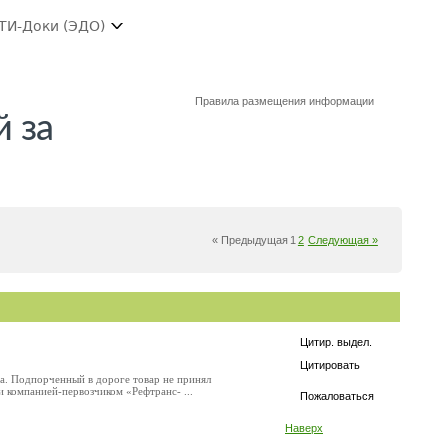
ТИ-Доки (ЭДО)
Правила размещения информации
й за
« Предыдущая
1
2
Следующая »
Цитир. выдел.
Цитировать
а. Подпорченный в дороге товар не принял
 компанией-первозчиком «Рефтранс- ...
Пожаловаться
Наверх