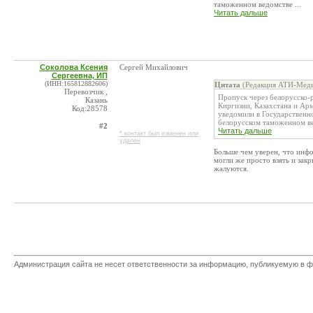
таможенном ведомстве ...
Читать дальше
Соколова Ксения
Сергей Михайлович
Сергеевна, ИП
(ИНН:165812882606)
Цитата
(Редакция АТИ-Меди
Перевозчик ,
Пропуск через белорусско-
Казань
Киргизии, Казахстана и Ар
Код:28578
уведомили в Государственн
белорусском таможенном ве
#2
Читать дальше
* контакт был изменен или
удален
Больше чем уверен, что инф
могли же просто взять и закр
жалуются.
Администрация сайта не несет ответственности за информацию, публикуемую в ф