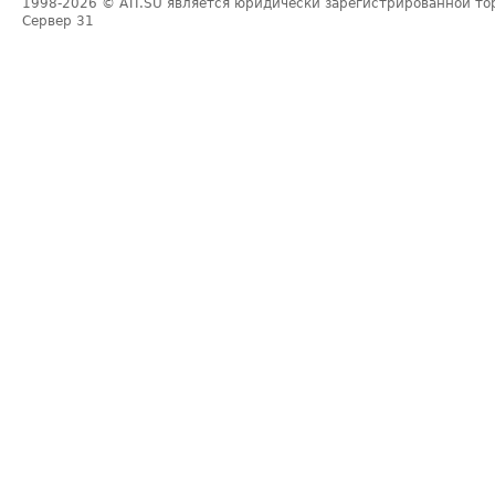
1998-2026
© ATI.SU является юридически зарегистрированной то
Сервер
31