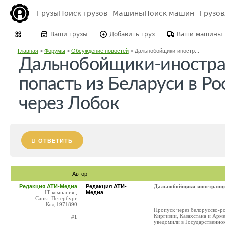
Грузы
Поиск грузов
Машины
Поиск машин
Грузо
Ваши грузы
Добавить груз
Ваши машины
Главная
>
Форумы
>
Обсуждение новостей
>
Дальнобойщики-иностр...
Дальнобойщики-иностра
попасть из Беларуси в Р
через Лобок
ОТВЕТИТЬ
Автор
Редакция АТИ-Медиа
Редакция АТИ-
Дальнобойщики-иностранцы 
IT-компания ,
Медиа
Санкт-Петербург
Код:1971890
Пропуск через белорусско-р
Киргизии, Казахстана и Арм
#1
уведомили в Государственном