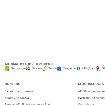
АВТОМАТИЗАЦИЯ ПЕРЕВОЗОК
Площадки
Заказы
Торги
Тендеры
АТИ-Доки
G
ПОЛЕЗНОЕ
БЕЗОПАСНОСТЬ
Расчет расстояний
ATI.SU о безопасн
Академия ATI.SU
Памятка по прове
Звезды ATI.SU на вашем сайте
Светофор+