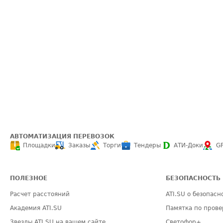
АВТОМАТИЗАЦИЯ ПЕРЕВОЗОК
Площадки
Заказы
Торги
Тендеры
АТИ-Доки
G
ПОЛЕЗНОЕ
БЕЗОПАСНОСТЬ
Расчет расстояний
ATI.SU о безопасн
Академия ATI.SU
Памятка по прове
Звезды ATI.SU на вашем сайте
Светофор+