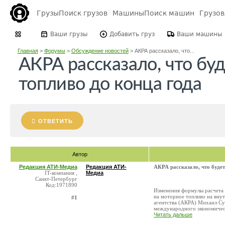
Грузы
Поиск грузов
Машины
Поиск машин
Грузо
Ваши грузы
Добавить груз
Ваши машины
Главная
>
Форумы
>
Обсуждение новостей
>
АКРА рассказало, что...
АКРА рассказало, что буд
топливо до конца года
ОТВЕТИТЬ
Автор
Редакция АТИ-Медиа
Редакция АТИ-
АКРА рассказало, что будет
IT-компания ,
Медиа
Санкт-Петербург
Код:1971890
Изменения формулы расчета д
на моторное топливо на внут
#1
агентства (АКРА) Михаил Су
международного экономическ
Читать дальше