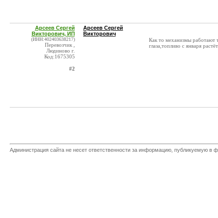
Арсеев Сергей
Арсеев Сергей
Викторович, ИП
Викторович
(ИНН:402403638217)
Как то механизмы работают 
Перевозчик ,
глаза,топливо с января растёт
Людиново г.
Код:1675305
#2
Администрация сайта не несет ответственности за информацию, публикуемую в ф