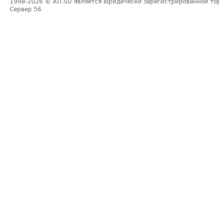
1998-2026
© ATI.SU является юридически зарегистрированной то
Сервер
56