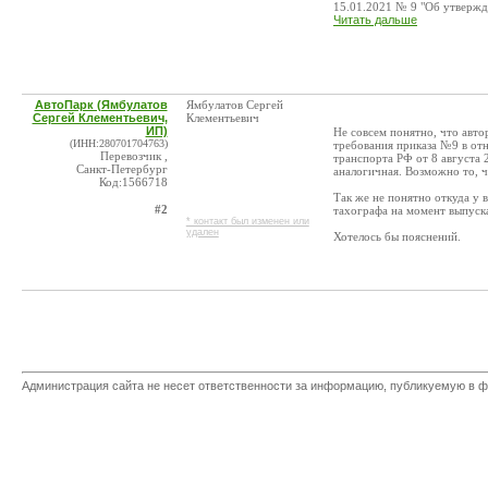
15.01.2021 № 9 "Об утвержде
Читать дальше
АвтоПарк (Ямбулатов
Ямбулатов Сергей
Сергей Клементьевич,
Клементьевич
ИП)
Не совсем понятно, что авт
(ИНН:280701704763)
требования приказа №9 в от
Перевозчик ,
транспорта РФ от 8 августа
Санкт-Петербург
аналогичная. Возможно то, 
Код:1566718
Так же не понятно откуда у
#2
тахографа на момент выпуск
* контакт был изменен или
удален
Хотелось бы пояснений.
Администрация сайта не несет ответственности за информацию, публикуемую в ф