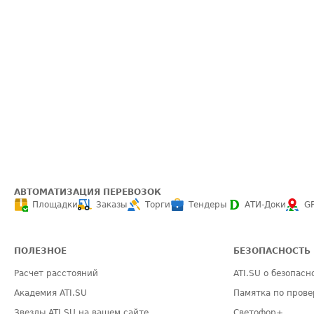
АВТОМАТИЗАЦИЯ ПЕРЕВОЗОК
Площадки
Заказы
Торги
Тендеры
АТИ-Доки
G
ПОЛЕЗНОЕ
БЕЗОПАСНОСТЬ
Расчет расстояний
ATI.SU о безопасн
Академия ATI.SU
Памятка по прове
Звезды ATI.SU на вашем сайте
Светофор+