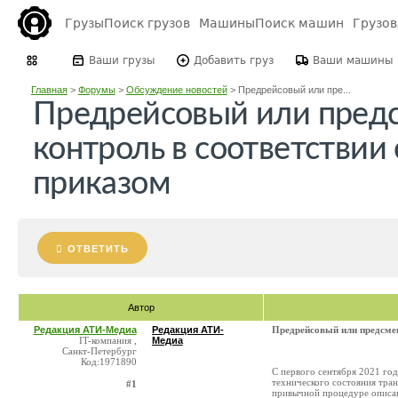
Грузы
Поиск грузов
Машины
Поиск машин
Грузо
Ваши грузы
Добавить груз
Ваши машины
Главная
>
Форумы
>
Обсуждение новостей
>
Предрейсовый или пре...
Предрейсовый или пред
контроль в соответствии
приказом
ОТВЕТИТЬ
Автор
Редакция АТИ-Медиа
Редакция АТИ-
Предрейсовый или предсме
IT-компания ,
Медиа
Санкт-Петербург
Код:1971890
С первого сентября 2021 го
технического состояния тра
#1
привычной процедуре описа