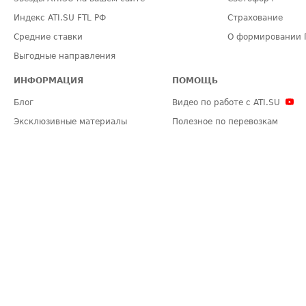
Индекс ATI.SU FTL РФ
Страхование
Средние ставки
О формировании 
Выгодные направления
ИНФОРМАЦИЯ
ПОМОЩЬ
Блог
Видео по работе с ATI.SU
Эксклюзивные материалы
Полезное по перевозкам
Политика конфиденциальности
Часто задаваемые вопросы (FA
Общие положения
Техническая информация
Карта сайта
ЗАДАТЬ ВОПРОС