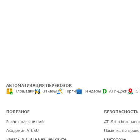
АВТОМАТИЗАЦИЯ ПЕРЕВОЗОК
Площадки
Заказы
Торги
Тендеры
АТИ-Доки
G
ПОЛЕЗНОЕ
БЕЗОПАСНОСТЬ
Расчет расстояний
ATI.SU о безопасн
Академия ATI.SU
Памятка по прове
Звезды ATI.SU на вашем сайте
Светофор+