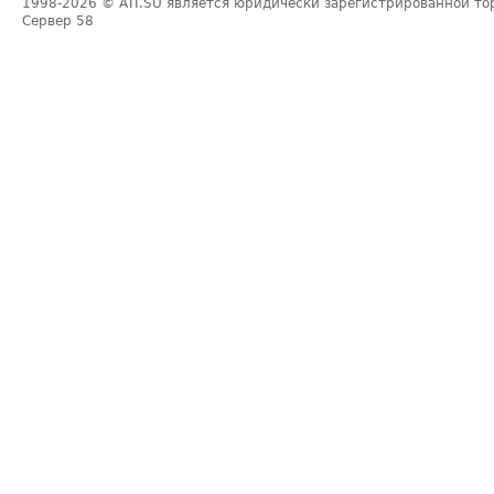
1998-2026
© ATI.SU является юридически зарегистрированной то
Сервер
58