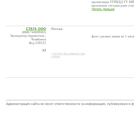
пропаганды УГИБДД ГУ МВД 
произошло сегодня рано утро
Читать дальше
СТА74, ООО
Наталья
(ИНН:7449099301)
Экспедитор-перевозчик ,
фото сделано никак не 1 июл
Челябинск
Код:258532
#2
* контакт был изменен или
удален
Администрация сайта не несет ответственности за информацию, публикуемую в ф