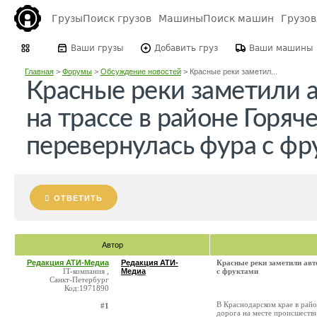
Грузы
Поиск грузов
Машины
Поиск машин
Грузо
Ваши грузы
Добавить груз
Ваши машины
Главная
>
Форумы
>
Обсуждение новостей
>
Красные реки заметил...
Красные реки заметили 
на трассе в районе Горяч
перевернулась фура с ф
ОТВЕТИТЬ
Автор
Редакция АТИ-Медиа
Редакция АТИ-
Красные реки заметили авт
IT-компания ,
Медиа
с фруктами
Санкт-Петербург
Код:1971890
В Краснодарском крае в райо
#1
дорога на месте происшестви