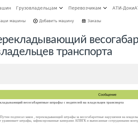
ашин
Грузовладельцам
Перевозчикам
АТИ-Доки
А
Ваши машины
Добавить машину
Заказы
перекладывающий весогаба
владельцев транспорта
Сообщение
екладывающий весогабаритные штрафы с водителей на владельцев транспорта
Путин подписал закон , перекладывающий штрафы за весогабаритные нарушения на владел
т уравнивает штрафы, зафиксированные камерами АПВГК и выписанные сотрудниками контро