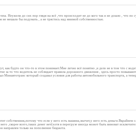
уппа. Неужели до сих пор глядя на всё ,что происходит не до кого так и не дошло , что по 
м не мешало бы подумать , а не трястись над мнимой собственностью.
т, как будто он что-то в этом понимает.Мне лично всё понятно ,и дело не в том что с водит
ятие за то что водитель не соблюдает правила дорожного движения , здесь просто повыш
ыл Минавтотранс который создавал условия для работы автомобильного транспорта, а тепе
тит собственник,потому что если у него есть машина,значит,у него есть деньги.Вкрайнем 
 него ,скорее всего,таких денег нет(хотя в перегрузе иногда может быть виноват исключите
он направлен только на пополнение бюджета.