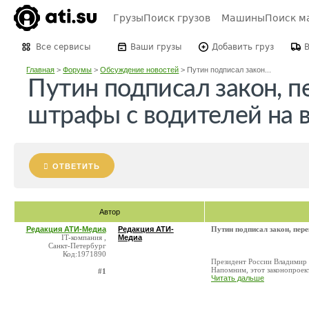
Грузы
Поиск грузов
Машины
Поиск м
Все сервисы
Ваши грузы
Добавить груз
Главная
>
Форумы
>
Обсуждение новостей
>
Путин подписал закон...
Путин подписал закон, 
штрафы с водителей на 
ОТВЕТИТЬ
Автор
Редакция АТИ-Медиа
Редакция АТИ-
Путин подписал закон, пер
IT-компания ,
Медиа
Санкт-Петербург
Код:1971890
Президент России Владимир 
Напомним, этот законопроек
#1
Читать дальше