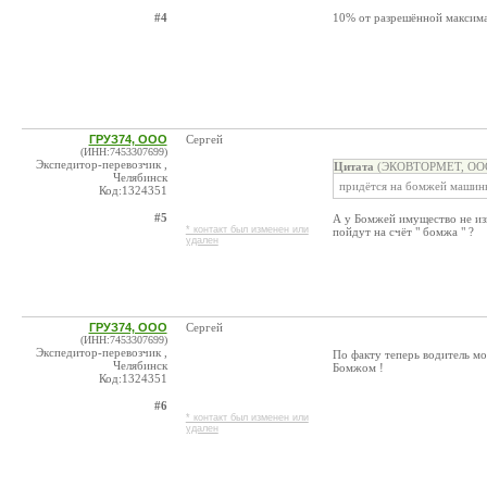
#4
10% от разрешённой максима
ГРУЗ74, ООО
Сергей
(ИНН:7453307699)
Экспедитор-перевозчик ,
Цитата
(ЭКОВТОРМЕТ, ООО 
Челябинск
придётся на бомжей машин
Код:1324351
#5
А у Бомжей имущество не изы
* контакт был изменен или
пойдут на счёт " бомжа " ?
удален
ГРУЗ74, ООО
Сергей
(ИНН:7453307699)
Экспедитор-перевозчик ,
По факту теперь водитель мо
Челябинск
Бомжом !
Код:1324351
#6
* контакт был изменен или
удален