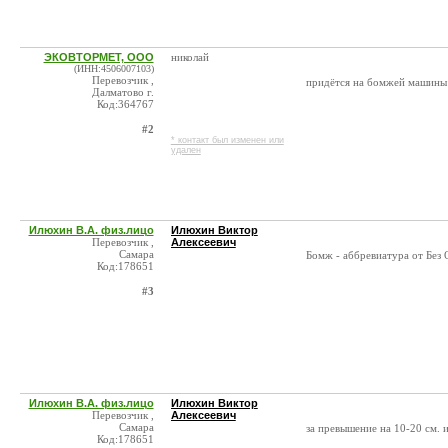
ЭКОВТОРМЕТ, ООО
николай
(ИНН:4506007103)
Перевозчик ,
придётся на бомжей машины 
Далматово г.
Код:364767
#2
* контакт был изменен или
удален
Илюхин В.А. физ.лицо
Илюхин Виктор
Перевозчик ,
Алексеевич
Самара
Бомж - аббревиатура от Без 
Код:178651
#3
Илюхин В.А. физ.лицо
Илюхин Виктор
Перевозчик ,
Алексеевич
Самара
за превышение на 10-20 см. 
Код:178651