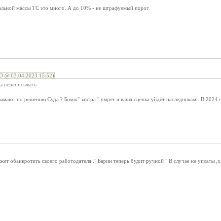
льной массы ТС это много. А до 10% - не штрафуемый порог.
@ 03.04.2023 15:52)
ы переписывать.
мают по решению Суда ? Бомж" завтра " умрёт и ваша сцепка уйдёт наследникам . В 2024 г
жет обанкротить своего работодателя ." Барин теперь будит ручной " В случае не уплаты ,х