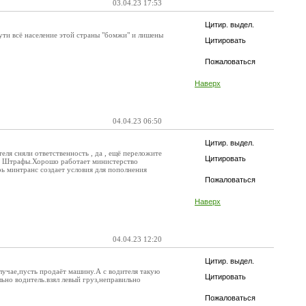
03.04.23 17:53
Цитир. выдел.
сути всё население этой страны "бомжи" и лишены
Цитировать
Пожаловаться
Наверх
04.04.23 06:50
Цитир. выдел.
еля сняли ответственность , да , ещё переложите
Цитировать
ают Штрафы.Хорошо работает министерство
рь минтранс создает условия для пополнения
Пожаловаться
Наверх
04.04.23 12:20
Цитир. выдел.
случае,пусть продаёт машину.А с водителя такую
Цитировать
льно водитель.взял левый груз,неправильно
Пожаловаться