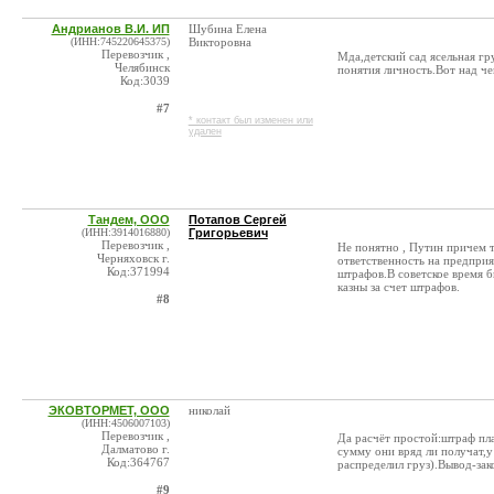
Андрианов В.И. ИП
Шубина Елена
(ИНН:745220645375)
Викторовна
Перевозчик ,
Мда,детский сад ясельная гр
Челябинск
понятия личность.Вот над че
Код:3039
#7
* контакт был изменен или
удален
Тандем, ООО
Потапов Сергей
(ИНН:3914016880)
Григорьевич
Перевозчик ,
Не понятно , Путин причем ту
Черняховск г.
ответственность на предпри
Код:371994
штрафов.В советское время б
казны за счет штрафов.
#8
ЭКОВТОРМЕТ, ООО
николай
(ИНН:4506007103)
Перевозчик ,
Да расчёт простой:штраф пла
Далматово г.
сумму они вряд ли получат,у
Код:364767
распределил груз).Вывод-зак
#9