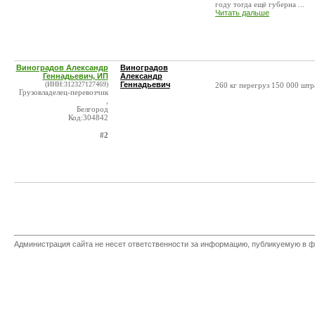
году тогда ещё губерна ...
Читать дальше
Виноградов Александр
Виноградов
Геннадьевич, ИП
Александр
(ИНН:312327127469)
Геннадьевич
260 кг перегруз 150 000 штра
Грузовладелец-перевозчик
,
Белгород
Код:304842
#2
Администрация сайта не несет ответственности за информацию, публикуемую в ф