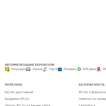
АВТОМАТИЗАЦИЯ ПЕРЕВОЗОК
Площадки
Заказы
Торги
Тендеры
АТИ-Доки
G
ПОЛЕЗНОЕ
БЕЗОПАСНОСТЬ
Расчет расстояний
ATI.SU о безопасн
Академия ATI.SU
Памятка по прове
Звезды ATI.SU на вашем сайте
Светофор+