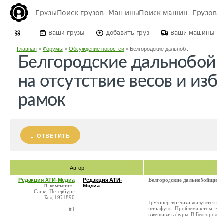
Грузы
Поиск грузов
Машины
Поиск машин
Грузо
Ваши грузы
Добавить груз
Ваши машины
Главная
>
Форумы
>
Обсуждение новостей
>
Белгородские дальноб...
Белгородские дальнобо
на отсутствие весов и из
рамок
ОТВЕТИТЬ
Автор
Редакция АТИ-Медиа
Редакция АТИ-
Белгородские дальнобойщик
IT-компания ,
Медиа
Санкт-Петербург
Код:1971890
Грузоперевозчики жалуются 
штрафуют. Проблема в том, ч
#1
взвешивать фуры. В Белгород