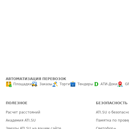
АВТОМАТИЗАЦИЯ ПЕРЕВОЗОК
Площадки
Заказы
Торги
Тендеры
АТИ-Доки
G
ПОЛЕЗНОЕ
БЕЗОПАСНОСТЬ
Расчет расстояний
ATI.SU о безопасн
Академия ATI.SU
Памятка по прове
Звезды ATI.SU на вашем сайте
Светофор+