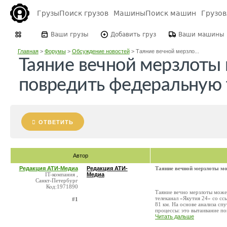
Грузы
Поиск грузов
Машины
Поиск машин
Грузо
Ваши грузы
Добавить груз
Ваши машины
Главная
>
Форумы
>
Обсуждение новостей
>
Таяние вечной мерзло...
Таяние вечной мерзлоты
повредить федеральную 
ОТВЕТИТЬ
Автор
Редакция АТИ-Медиа
Редакция АТИ-
Таяние вечной мерзлоты м
IT-компания ,
Медиа
Санкт-Петербург
Код:1971890
Таяние вечно мерзлоты може
телеканал «Якутия 24» со сс
#1
81 км. На основе анализа с
процессы: это вытаивание пов
Читать дальше