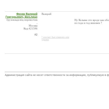
Фесюк Валерий
Валерий
Григорьевич, физ.лицо
Грузовладелец-перевозчик
Ну Колыма это вроде как обос
,
из года в год виновен ?
Москва
Код:421596
#2
* контакт был изменен или
удален
Администрация сайта не несет ответственности за информацию, публикуемую в ф