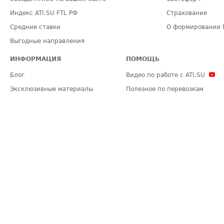
Индекс ATI.SU FTL РФ
Страхование
Средние ставки
О формировании 
Выгодные направления
ИНФОРМАЦИЯ
ПОМОЩЬ
Блог
Видео по работе с ATI.SU
Эксклюзивные материалы
Полезное по перевозкам
Политика конфиденциальности
Часто задаваемые вопросы (FA
Общие положения
Техническая информация
Карта сайта
ЗАДАТЬ ВОПРОС