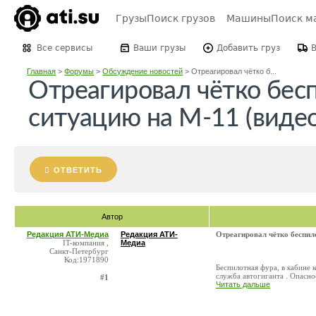
Грузы
Поиск грузов
Машины
Поиск м
Все сервисы
Ваши грузы
Добавить груз
Главная
>
Форумы
>
Обсуждение новостей
>
Отреагировал чётко б...
Отреагировал чётко бес
ситуацию на М-11 (видео
ОТВЕТИТЬ
Автор
Редакция АТИ-Медиа
Редакция АТИ-
Отреагировал чётко беспил
IT-компания ,
Медиа
Санкт-Петербург
Код:1971890
Беспилотная фура, в кабине
служба автогиганта . Опасно
#1
Читать дальше