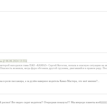
а @ 06.06.2024 13:55)
е которой находился глава ПАО «КАМАЗ» Сергей Когогин, попала в опасную ситуацию на а
 Опасность возникла, когда фура обгоняла другой грузовик, двигавшийся в правом ряду. Пос
ка в роли пассажира, а за рулём наверное водитель Камаз Мастера, это моё мнение?...
 распил! Все видео сидит водитель!! Очередная показуха!!! Мы впереди планеты всей))))))))