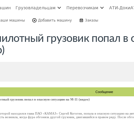
ашин
Грузовладельцам
Перевозчикам
АТИ-Доки
А
Ваши машины
Добавить машину
Заказы
пилотный грузовик попал в
)
Сообщение
отный грузовик попал в опасную ситуацию на М-11 (видео)
 которой находился глава ПАО «КАМАЗ» Сергей Когогин, попала в опасную ситуацию на ав
сть возникла, когда фура обгоняла другой грузовик, двигавшийся в правом ряду. После обго