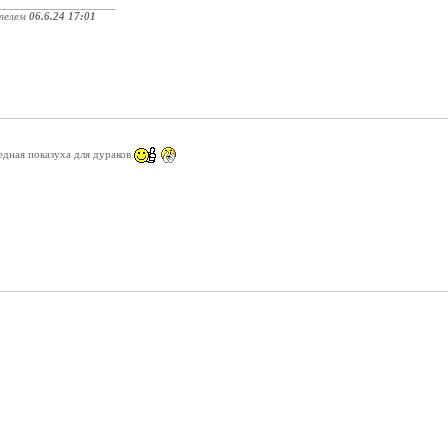
____________________
телем
06.6.24 17:01
дная показуха для дураков