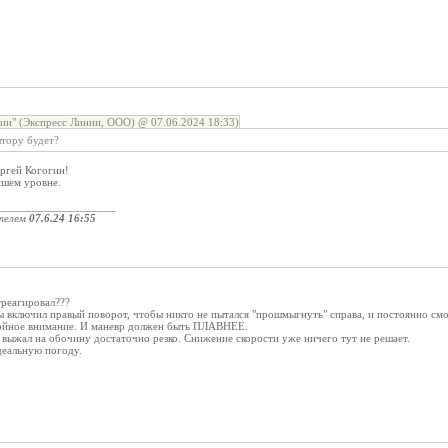
и" (Экспресс Линии, ООО) @ 07.06.2024 18:33)
штору будет?
ергей Когогин!
ысшем уровне.
____________________
телем
07.6.24 16:55
реагировал???
 включил правый поворот, чтобы никто не пытался "прошмыгнуть" справа, и постоянно смот
ройное внимание. И маневр должен быть ПЛАВНЕЕ.
 выжал на обочину достаточно резко. Снижение скорости уже ничего тут не решает.
деальную погоду.
.