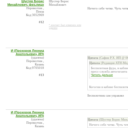
Шустер Борис
Шустер Борис
Михайлович, физ.лицо
Михайлович
Перевозчик ,
Ничего себе четко. Чуть чет
Пенза
Код:3052969
#12
* контакт был изменен или
удален
И (Прохоров Леонид
Анатольевич, ИП)
(удалена)
Цитата
(Сафин Р.Х. ИП @ 06
Перевозчик ,
Цитата
(Редакция АТИ-Мед
Казань
Код:9705018
Беспилотная фура, в каби
пресс-служба автогиганта 
#13
Читать дальше
Когогин в кабине беспилотн
Беспилотник сам управлял
И (Прохоров Леонид
Анатольевич, ИП)
(удалена)
Цитата
(Шустер Борис Михай
Перевозчик ,
Ничего себе четко. Чуть че
Казань