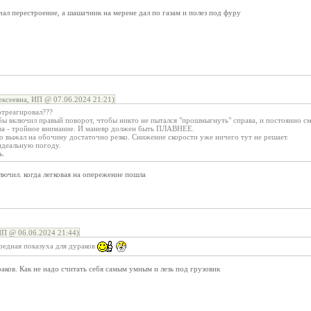
ал перестроение, а шашачник на мерене дал по газам и полез под фуру
ексеевна, ИП @ 07.06.2024 21:21)
треагировал???
ы включил правый поворот, чтобы никто не пытался "прошмыгнуть" справа, и постоянно см
ва - тройное внимание. И маневр должен быть ПЛАВНЕЕ.
о выжал на обочину достаточно резко. Снижение скорости уже ничего тут не решает.
идеальную погоду.
ь.
ючил. когда легковая на опережение пошла
ИП @ 06.06.2024 21:44)
едная показуха для дураков
ков. Как не надо считать себя самым умным и лезь под грузовик