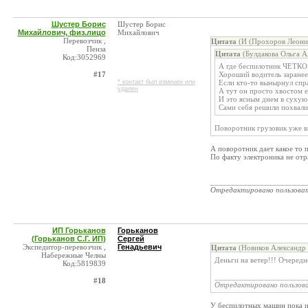
Шустер Борис
Шустер Борис
Михайлович, физ.лицо
Михайлович
Перевозчик ,
Цитата
(И (Прохоров Леонид
Пенза
Цитата
(Булдакова Ольга А
Код:3052969
А где беспилотник ЧЕТКО
#17
Хороший водитель заранее
* контакт был изменен или
Если кто-то вынырнул спр
удален
А тут он просто хвостом 
И это ясным днем в сухую
Сами себя решили похвали
Поворотник грузовик уже в
А поворотник дает какое то
По факту электроника не от
_______________________
Отредактировано пользова
ИП Горьканов
Горьканов
(Горьканов С.Г. ИП)
Сергей
Экспедитор-перевозчик ,
Генадьевич
Цитата
(Новиков Александр 
Набережные Челны
Деньги на ветер!!! Очередно
Код:5819839
______________________
#18
Отредактировано пользов
У беспилотных машин пока ид