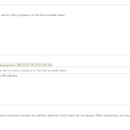
место уйти в право,а то бы был полный замес.
икторович, ИП @ 07.06.2024 00:26)
 место уйти в право,а то бы был полный замес.
ю Мосфильм .
аются они рано-поздно не дай Бог конечно чтоб никто не пострадал. Мне интересно, кто рас