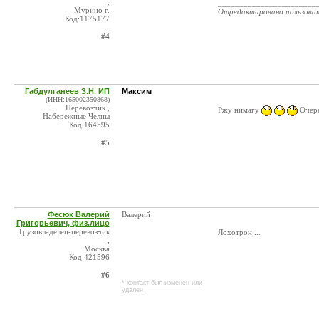
,
_______________________
Мурино г.
Отредактировано пользова
Код:1175177
#4
Габдулганеев З.Н. ИП
Максим
(ИНН:165002350868)
Перевозчик ,
Ржу нимагу
Очере
Набережные Челны
Код:164595
#5
Фесюк Валерий
Валерий
Григорьевич, физ.лицо
Грузовладелец-перевозчик
Лохотрон ...
,
Москва
Код:421596
#6
* контакт был изменен или
удален