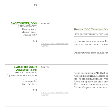
#9
ЭКОВТОРМЕТ, ООО
николай
(ИНН:4506007103)
Перевозчик ,
Цитата
(ООО "Экспресс Лини
Далматово г.
кто растентовывать такую 
Код:364767
#10
ну как кто,конечно же сам С
* контакт был изменен или
С его то зарплатой,всё на в
удален
_______________________
Отредактировано пользова
Булдакова Ольга
Сергей
Алексеевна, ИП
(ИНН:121514685208)
А где беспилотник ЧЕТКО от
Грузовладелец-перевозчик
Хороший водитель заранее бы
,
кто-то вынырнул справа - т
Йошкар-Ола
А тут он просто хвостом его
Код:3654770
И это ясным днем в сухую и
Сами себя решили похвалить
#11
* контакт был изменен или
удален