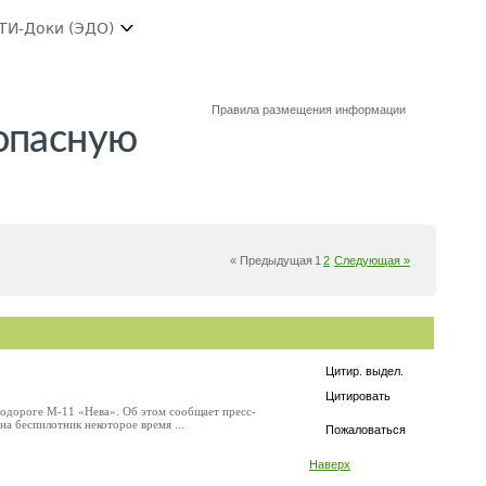
ТИ-Доки (ЭДО)
Правила размещения информации
 опасную
« Предыдущая
1
2
Следующая »
Цитир. выдел.
Цитировать
тодороге М-11 «Нева». Об этом сообщает пресс-
на беспилотник некоторое время ...
Пожаловаться
Наверх