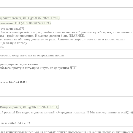
 Анатольевич, ИП) @ 09.07.2024 17:42)
лексеевна, ИП @ 07.06.2024 21:21)
 отреагировал???
 бы включил правый поворот, чтобы никто не пытался "прошмыгнуть" справа, и постоянно с
ава - тройное внимание. И маневр должен быть ПЛАВНЕЕ.
его выжал на обочину достаточно резко. Снижение скорости уже ничего тут не решает.
 идеальную погоду.
ть.
ключил. когда легковая на опережение пошла
 преимущество в движении?
работала простую ситуацию и чуть не допустила ДТП
____________________
телем
10.7.24 0:03
Владимирович, ИП @ 06.06.2024 17:01)
й распил! Все видео сидит водитель!! Очередная показуха!!! Мы впереди планеты всей)))))))
_____________________
ателем
06.6.24 17:01
ет испытательный период на дорогах общего пользования и в кабине всегда сидит инженер