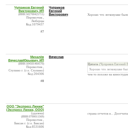
Чуприков Евгений
Чуприков
Викторович, ИП
Евгений
(ИНН:502700425711)
Викторович
Хорошо что легковушке было 
Перевозчик ,
Люберцы
Код:1079437
#7
Михалёв
Вячеслав
ВячеславЮрьевич, ИП
(ИНН:504501469570)
Цитата
(Чуприков Евгений В
Перевозчик ,
Хорошо что легковушке было
Ступино г. (г.о. Ступино)
Код:204306
чем то похоже на киностуди
#8
ООО "Экспресс Линии"
(Экспресс Линии, ООО)
(удалена)
страна отчетов и... Доотчит
(ИНН:0700011569)
Перевозчик ,
Баксан г. (г.о. Баксан)
Код:8531606