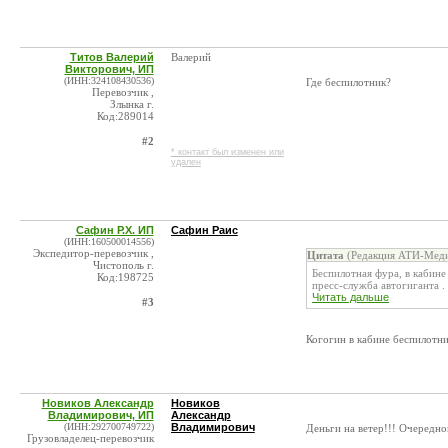
Титов Валерий
Валерий
Викторович, ИП
(ИНН:324108430536)
Где беспилотник?
Перевозчик ,
Злынка г.
Код:289014
#2
* контакт был изменен или
удален
Сафин Р.Х. ИП
Сафин Раис
(ИНН:160500014556)
Экспедитор-перевозчик ,
Цитата
(Редакция АТИ-Меди
Чистополь г.
Беспилотная фура, в кабин
Код:198725
пресс-служба автогиганта .
Читать дальше
#3
Когогин в кабине беспилотни
Новиков Александр
Новиков
Владимирович, ИП
Александр
(ИНН:292700749722)
Владимирович
Деньги на ветер!!! Очередной
Грузовладелец-перевозчик