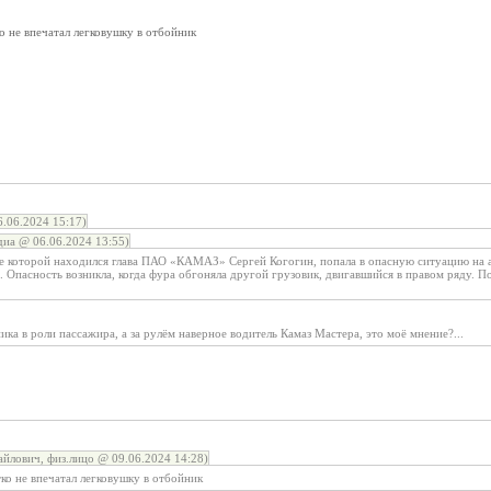
ко не впечатал легковушку в отбойник
.06.2024 15:17)
иа @ 06.06.2024 13:55)
не которой находился глава ПАО «КАМАЗ» Сергей Когогин, попала в опасную ситуацию на 
. Опасность возникла, когда фура обгоняла другой грузовик, двигавшийся в правом ряду. По
ика в роли пассажира, а за рулём наверное водитель Камаз Мастера, это моё мнение?...
лович, физ.лицо @ 09.06.2024 14:28)
тко не впечатал легковушку в отбойник