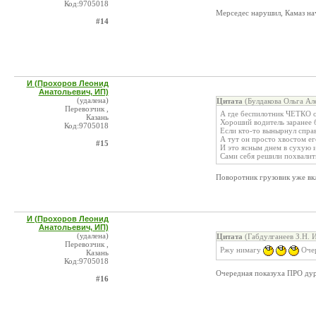
Код:9705018
Мерседес нарушил, Камаз нач
#14
И (Прохоров Леонид
Анатольевич, ИП)
(удалена)
Цитата
(Булдакова Ольга Ал
Перевозчик ,
А где беспилотник ЧЕТКО о
Казань
Хороший водитель заранее б
Код:9705018
Если кто-то вынырнул спра
А тут он просто хвостом ег
#15
И это ясным днем в сухую 
Сами себя решили похвалит
Поворотник грузовик уже вкл
И (Прохоров Леонид
Анатольевич, ИП)
(удалена)
Цитата
(Габдулганеев З.Н. 
Перевозчик ,
Ржу нимагу
Очер
Казань
Код:9705018
Очередная показуха ПРО дура
#16