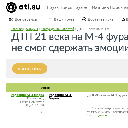
Грузы
Поиск грузов
Машины
Поиск м
Все сервисы
Ваши грузы
Добавить груз
Главная
>
Форумы
>
Обсуждение новостей
>
ДТП 21 века на М-4 ф...
ДТП 21 века на М-4 фур
не смог сдержать эмоци
ОТВЕТИТЬ
Автор
Редакция АТИ-Медиа
Редакция АТИ-
ДТП 21 века на М-4 фура с
IT-компания ,
Медиа
Санкт-Петербург
Код:1971890
На 506 километре федеральн
телеграм-каналы. Беспилотник
#1
Читать дальше