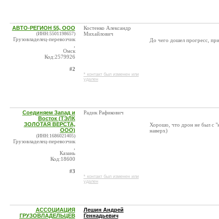
АВТО-РЕГИОН 55, ООО
Костенко Александр
(ИНН:5501198657)
Михайлович
Грузовладелец-перевозчик
До чего дошел прогресс, при
,
Омск
Код:2579926
#2
* контакт был изменен или
удален
Соединяем Запад и
Радик Рафикович
Восток (ТЭЛК
ЗОЛОТАЯ ВЕРСТА,
Хорошо, что дрон не был с "н
ООО)
наверх)
(ИНН:1686021405)
Грузовладелец-перевозчик
,
Казань
Код:18600
#3
* контакт был изменен или
удален
АССОЦИАЦИЯ
Лешин Андрей
ГРУЗОВЛАДЕЛЬЦЕВ
Геннадьевич