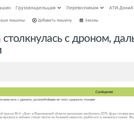
ашин
Грузовладельцам
Перевозчикам
АТИ-Доки
А
Ваши машины
Добавить машину
Заказы
а столкнулась с дроном, да
и
Сообщение
толкнулась с дроном, дальнобойщик не смог сдержать эмоции
ой трассы М-4 «Дон» в Воронежской области произошло необычное ДТП: фура столкнулас
 врезался в лобовое стекло тягача на большой скорости, разбил его и оказался в салоне. В