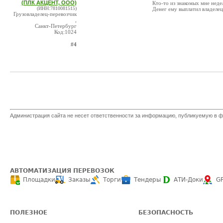
(ПЛК АКЦЕНТ, ООО)
Кто-то из знакомых мне неде
(ИНН:7810081515)
Денег ему выплатил владеле
Грузовладелец-перевозчик
,
Санкт-Петербург
Код:1024
#4
Администрация сайта не несет ответственности за информацию, публикуемую в ф
АВТОМАТИЗАЦИЯ ПЕРЕВОЗОК
Площадки
Заказы
Торги
Тендеры
АТИ-Доки
G
ПОЛЕЗНОЕ
БЕЗОПАСНОСТЬ