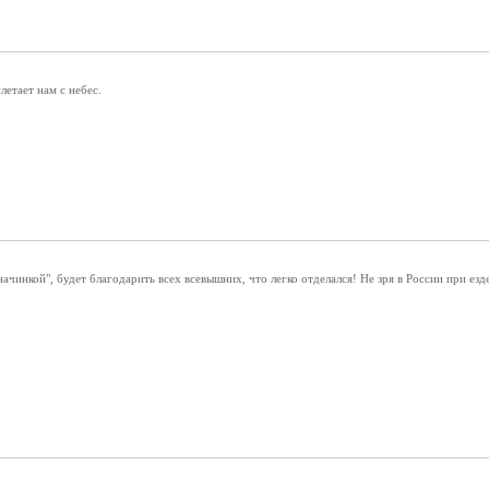
летает нам с небес.
ачинкой", будет благодарить всех всевышних, что легко отделался! Не зря в России при езд