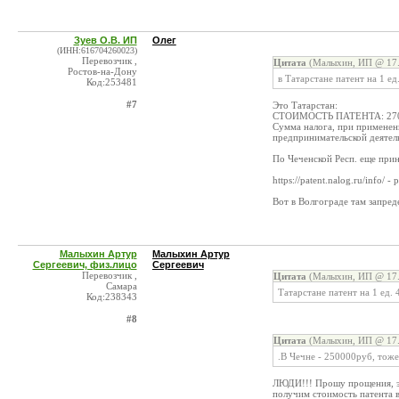
Зуев О.В. ИП
Олег
(ИНН:616704260023)
Перевозчик ,
Цитата
(Малыхин, ИП @ 17.
Ростов-на-Дону
в Татарстане патент на 1 е
Код:253481
#7
Это Татарстан:
СТОИМОСТЬ ПАТЕНТА: 270
Сумма налога, при применен
предпринимательской деятел
По Чеченской Респ. еще при
https://patent.nalog.ru/info/ 
Вот в Волгограде там запр
Малыхин Артур
Малыхин Артур
Сергеевич, физ.лицо
Сергеевич
Перевозчик ,
Цитата
(Малыхин, ИП @ 17.
Самара
Татарстане патент на 1 ед.
Код:238343
#8
Цитата
(Малыхин, ИП @ 17.
.В Чечне - 250000руб, тоже
ЛЮДИ!!! Прошу прощения, эт
получим стоимость патента 