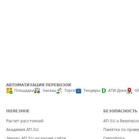
АВТОМАТИЗАЦИЯ ПЕРЕВОЗОК
Площадки
Заказы
Торги
Тендеры
АТИ-Доки
G
ПОЛЕЗНОЕ
БЕЗОПАСНОСТЬ
Расчет расстояний
ATI.SU о безопасн
Академия ATI.SU
Памятка по прове
Звезды ATI.SU на вашем сайте
Светофор+