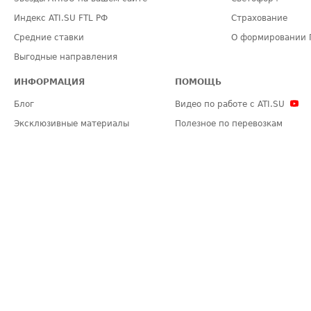
Индекс ATI.SU FTL РФ
Страхование
Средние ставки
О формировании 
Выгодные направления
ИНФОРМАЦИЯ
ПОМОЩЬ
Блог
Видео по работе с ATI.SU
Эксклюзивные материалы
Полезное по перевозкам
Политика конфиденциальности
Часто задаваемые вопросы (FA
Общие положения
Техническая информация
Карта сайта
ЗАДАТЬ ВОПРОС