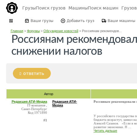
Грузы
Поиск грузов
Машины
Поиск машин
Грузо
Ваши грузы
Добавить груз
Ваши машины
Главная
>
Форумы
>
Обсуждение новостей
>
Россиянам рекомендов...
Россиянам рекомендовал
снижении налогов
ОТВЕТИТЬ
Автор
Редакция АТИ-Медиа
Редакция АТИ-
Россиянам рекомендовали 
IT-компания ,
Медиа
Санкт-Петербург
Код:1971890
У российского государства п
бюджета возрастут, заявил н
#1
Алексей Сазанов. «Если в мо
развитие экономики. Н ...
Читать дальше