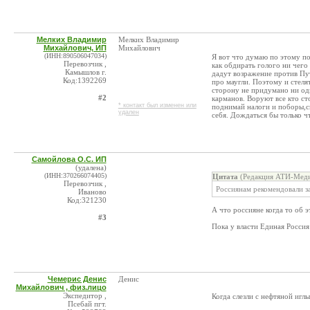
Мелких Владимир
Мелких Владимир
Михайлович, ИП
Михайлович
(ИНН:890506047034)
Я вот что думаю по этому пов
Перевозчик ,
как обдирать голого ни чего
Камышлов г.
дадут возражение против Пут
Код:1392269
про маугли. Поэтому и стеля
сторону не придумано ни одн
#2
карманов. Воруют все кто ст
* контакт был изменен или
поднимай налоги и поборы,ск
удален
себя. Дождаться бы только ч
Самойлова О.С. ИП
(удалена)
(ИНН:370266074405)
Цитата
(Редакция АТИ-Меди
Перевозчик ,
Россиянам рекомендовали з
Иваново
Код:321230
А что россияне когда то об 
#3
Пока у власти Единая Россия 
Чемерис Денис
Денис
Михайлович , физ.лицо
Экспедитор ,
Когда слезли с нефтяной иглы
Псебай пгт.