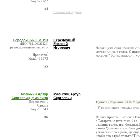
Код:522782
#4
* контакт был удален
Середочный Е.И. ИП
Середочный
(ИНН:762100023524)
Евгений
Грузовладелец-перевозчик
Игоревич
Налоги уже стали больше с 
,
магазиньчика в сёлах. С ново
Ярославль
месецев." Бог не выдаст-...х
Код:1489873
#5
Малыхин Артур
Малыхин Артур
Сергеевич, физ.лицо
Сергеевич
Перевозчик ,
Цитата
(Редакция АТИ-Меди
Самара
У российского государства
Код:238343
#6
Логика просто ...нет слов.Н
в Татарстане патент на 1 ед.
разницы газель или большая.В
нашел.Удивляет спокойная ди
утяжеленного в разы, да еще
чтобы это отрабатывать!Типа