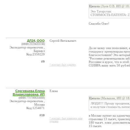
Цитата
(Зуев О.В. ИП @ 18.
Это Татарстан:
СТОИМОСТЬ ПАТЕНТА: 27
Спасибо Олег!
ДЛ24, ООО
Сергей Витальевич
(ИНН:2223633138)
Экспедитор-перевозчик ,
Да не казну они пополняют, 
Барнаул
гондурасу хреналиарды прощ
Код:2359229
благосостояния? Это который
"Россияне рекомендовали заб
#9
Россияне в курсе, что в этой
* контакт был удален
СОЛЯРА вашу мать 50 рублей,
Сергевцева Елена
Елена
Владиславовна, ИП
(ИНН:771700635668)
Цитата
(Малыхин, ИП @ 18.
Экспедитор-перевозчик ,
ЛЮДИ!!! Прошу прощения, э
Москва
и получим стоимость патен
Код:1254071
#10
в Москве патент на одиночку
* контакт был изменен или
страховка 13 тысяч, транспо
удален
180 тысяч. плюс дополнитель
15 тысяч.