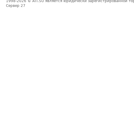
1998-2026
© ATI.SU является юридически зарегистрированной то
Сервер
27