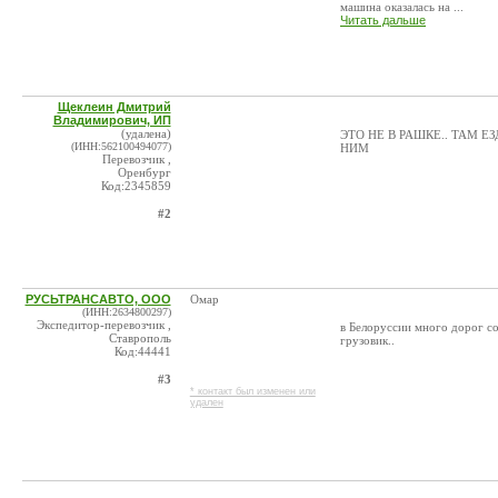
машина оказалась на ...
Читать дальше
Щеклеин Дмитрий
Владимирович, ИП
(удалена)
ЭТО НЕ В РАШКЕ.. ТАМ Е
(ИНН:562100494077)
НИМ
Перевозчик ,
Оренбург
Код:2345859
#2
РУСЬТРАНСАВТО, ООО
Омар
(ИНН:2634800297)
Экспедитор-перевозчик ,
в Белоруссии много дорог со
Ставрополь
грузовик..
Код:44441
#3
* контакт был изменен или
удален