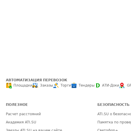
АВТОМАТИЗАЦИЯ ПЕРЕВОЗОК
Площадки
Заказы
Торги
Тендеры
АТИ-Доки
G
ПОЛЕЗНОЕ
БЕЗОПАСНОСТЬ
Расчет расстояний
ATI.SU о безопасн
Академия ATI.SU
Памятка по прове
Звезды ATI.SU на вашем сайте
Светофор+