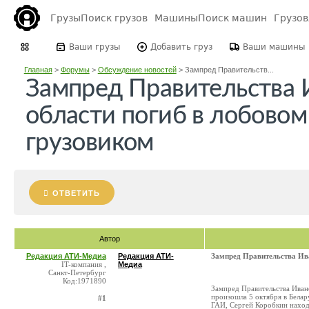
Грузы
Поиск грузов
Машины
Поиск машин
Грузо
Ваши грузы
Добавить груз
Ваши машины
Главная
>
Форумы
>
Обсуждение новостей
>
Зампред Правительств...
Зампред Правительства 
области погиб в лобовом
грузовиком
ОТВЕТИТЬ
Автор
Редакция АТИ-Медиа
Редакция АТИ-
Зампред Правительства Ив
IT-компания ,
Медиа
Санкт-Петербург
Код:1971890
Зампред Правительства Иван
произошла 5 октября в Бела
#1
ГАИ, Сергей Коробкин находи