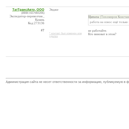
ТатТрансАвто, ООО
Эндже
(ИНН:1657083206)
Экспедитор-перевозчик ,
Цитата
(Тихомиров Констант
Казань
работа на износ ещё только
Код:273136
#7
не работайте.
* контакт был изменен или
Кто виноват в этом?
удален
Администрация сайта не несет ответственности за информацию, публикуемую в ф