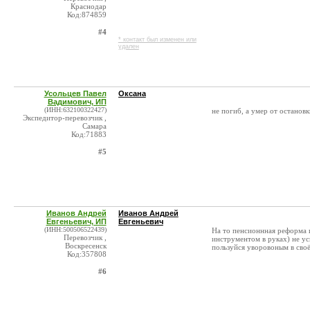
Краснодар
Код:874859
#4
* контакт был изменен или
удален
Усольцев Павел
Оксана
Вадимович, ИП
(ИНН:632100322427)
не погиб, а умер от остановк
Экспедитор-перевозчик ,
Самара
Код:71883
#5
Иванов Андрей
Иванов Андрей
Евгеньевич, ИП
Евгеньевич
(ИНН:500506522439)
На то пенсионнная реформа и
Перевозчик ,
инструментом в руках) не ус
Воскресенск
пользуйся уворовоным в своё
Код:357808
#6