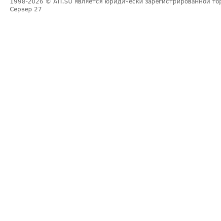
1998-2026
© ATI.SU является юридически зарегистрированной то
Сервер
27