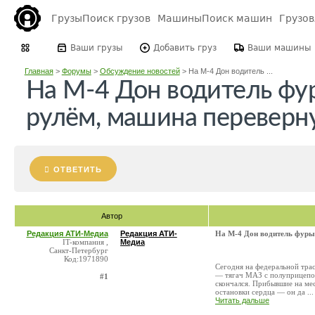
Грузы
Поиск грузов
Машины
Поиск машин
Грузо
Ваши грузы
Добавить груз
Ваши машины
Главная
>
Форумы
>
Обсуждение новостей
>
На М-4 Дон водитель ...
На М-4 Дон водитель фур
рулём, машина переверн
ОТВЕТИТЬ
Автор
Редакция АТИ-Медиа
Редакция АТИ-
На М-4 Дон водитель фуры 
IT-компания ,
Медиа
Санкт-Петербург
Код:1971890
Сегодня на федеральной тра
— тягач МАЗ с полуприцепом 
#1
скончался. Прибывшие на ме
остановки сердца — он да ...
Читать дальше