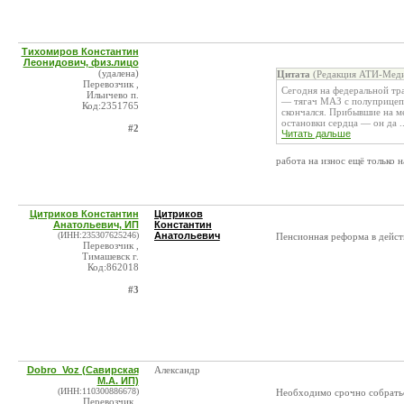
Тихомиров Константин
Леонидович, физ.лицо
(удалена)
Цитата
(Редакция АТИ-Меди
Перевозчик ,
Сегодня на федеральной тр
Ильичево п.
— тягач МАЗ с полуприцепо
Код:2351765
скончался. Прибывшие на м
остановки сердца — он да ..
#2
Читать дальше
работа на износ ещё только н
Цитриков Константин
Цитриков
Анатольевич, ИП
Константин
(ИНН:235307625246)
Анатольевич
Пенсионная реформа в действи
Перевозчик ,
Тимашевск г.
Код:862018
#3
Dobro_Voz (Савирская
Александр
М.А. ИП)
(ИНН:110300886678)
Необходимо срочно собратьс
Перевозчик ,