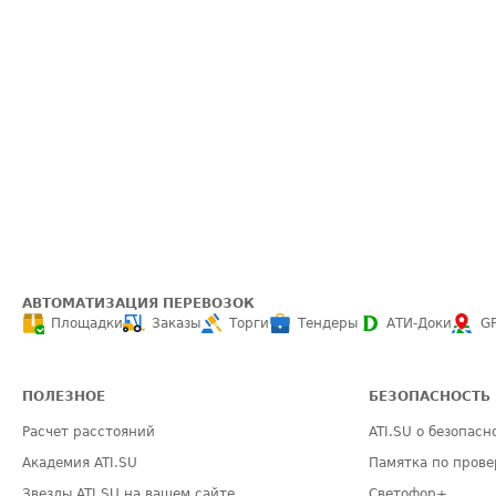
АВТОМАТИЗАЦИЯ ПЕРЕВОЗОК
Площадки
Заказы
Торги
Тендеры
АТИ-Доки
G
ПОЛЕЗНОЕ
БЕЗОПАСНОСТЬ
Расчет расстояний
ATI.SU о безопасн
Академия ATI.SU
Памятка по прове
Звезды ATI.SU на вашем сайте
Светофор+